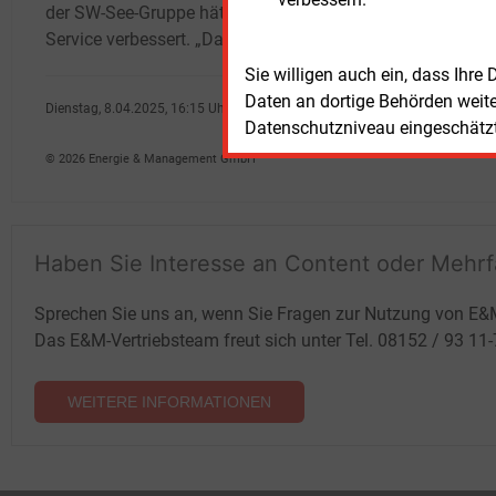
der SW-See-Gruppe hätten unter ihm ihren
Service verbessert. „Dazu kam, dass der
Sie willigen auch ein, dass Ihre
Daten an dortige Behörden weit
Dienstag, 8.04.2025, 16:15 Uhr
Datenschutzniveau eingeschätzt 
Stefan Sagmeister
© 2026 Energie & Management GmbH
Haben Sie Interesse an Content oder Mehr
Sprechen Sie uns an, wenn Sie Fragen zur Nutzung von E&
Das E&M-Vertriebsteam freut sich unter Tel. 08152 / 93 11
WEITERE INFORMATIONEN