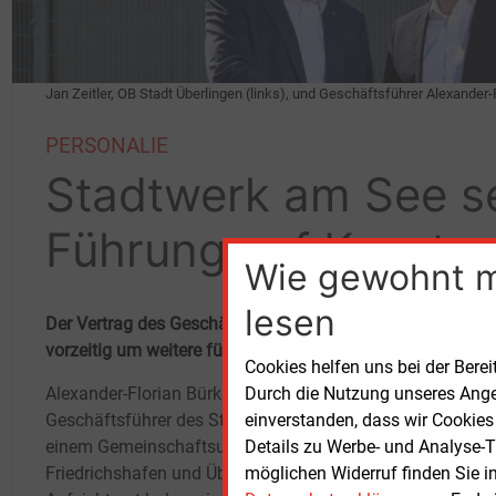
Jan Zeitler, OB Stadt Überlingen (links), und Geschäftsführer Alexander-
PERSONALIE
Stadtwerk am See se
Führung auf Konsta
Wie gewohnt 
lesen
Der Vertrag des Geschäftsführers des kommunalen Energ
vorzeitig um weitere fünf Jahre verlängert.
Cookies helfen uns bei der Berei
Durch die Nutzung unseres Ange
Alexander-Florian Bürkle bleibt
Regio
einverstanden, dass wir Cookies
Geschäftsführer des Stadtwerks am See,
Gesch
Details zu Werbe- und Analyse-T
einem Gemeinschaftsunternehmen der Städte
heißt 
möglichen Widerruf finden Sie i
Friedrichshafen und Überlingen. Der