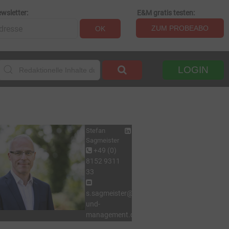
wsletter:
E&M gratis testen:
ZUM PROBEABO
OK
LOGIN
Stefan
Sagmeister
+49 (0)
8152 9311
33
s.sagmeister@energie-
und-
management.de