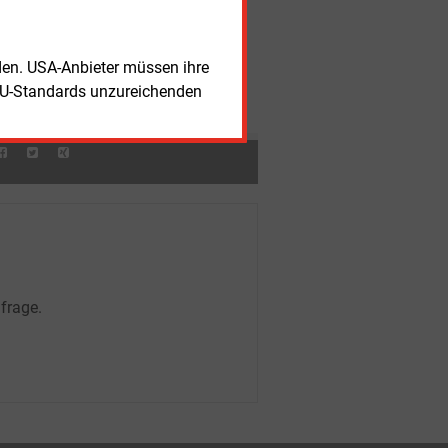
nerstag, 6.08.2026, 15:33 Uhr
REGULIERUNG
ndesnetzagentur konkretisiert Regeln
rden. USA-Anbieter müssen ihre
 Batteriespeichern
nerstag, 6.08.2026, 15:25 Uhr
WÄRME
EU-Standards unzureichenden
rmepumpen-Absatz steigt im ersten
lbjahr deutlich
frage.