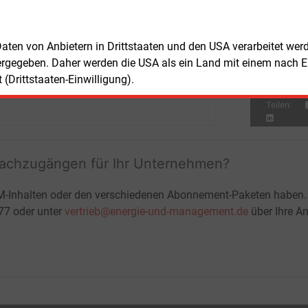
Don
E&M
Bu
 Daten von Anbietern in Drittstaaten und den USA verarbeitet we
zu
Don
E&M
ergegeben. Daher werden die USA als ein Land mit einem nach 
Wä
(Drittstaaten-Einwilligung).
Ha
Teilen:
fachzugängen für Ihr Unternehmen?
M-Inhalten oder den verschiedenen Abonnement-Paketen haben.
-77 oder unter
vertrieb@energie-und-management.de
über Ihre An