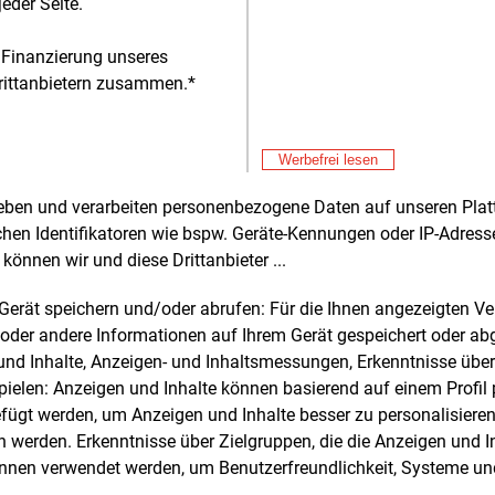
eder Seite.
tadtwerk am See GmbH & Co. KG wurde
 Finanzierung unseres
hr 2012 als Zusammenschluss der
rittanbietern zusammen.*
werke Überlingen und der Technischen
 Friedrichshafen gegründet. Es
äftigt nach eigenen Angaben 400
Werbefrei lesen
beiter und versorgt 100.000
Kunden in
Alle 
Deutschland mit Strom, Erdgas, Wärme
rheben und verarbeiten personenbezogene Daten auf unseren Plat
Don
rinkwasser.
E&M
chen Identifikatoren wie bspw. Geräte-Kennungen oder IP-Adres
Hi
können wir und diese Drittanbieter ...
en betreibt das Stadtwerk die
Don
E&M
aran-Schiffsverbindung zwischen
RW
m Gerät speichern und/oder abrufen: Für die Ihnen angezeigten 
richshafen und Konstanz, den
zu
oder andere Informationen auf Ihrem Gerät gespeichert oder ab
Don
E&M
verkehr in Friedrichshafen und
n und Inhalte, Anzeigen- und Inhaltsmessungen, Erkenntnisse übe
Le
ingen sowie die Bodensee-
elen: Anzeigen und Inhalte können basierend auf einem Profil p
Don
chwaben-Bahn. Über die Tochter
E&M
ügt werden, um Anzeigen und Inhalte besser zu personalisiere
Pl
ata“ stellt der Versorger
werden. Erkenntnisse über Zielgruppen, die die Anzeigen und I
verbindungen für Privathaushalte und
Don
E&M
önnen verwendet werden, um Benutzerfreundlichkeit, Systeme u
ebe zur Verfügung.
Gr