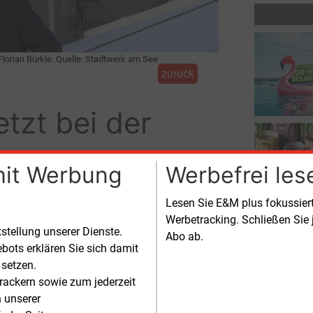
Florian Bürkle. Quelle: Stadtwerk am See
zurück
tzt bei der
nz
mit Werbung
Werbefrei les
Lesen Sie E&M plus fokussie
ieversorgers am Bodensee wurde
Werbetracking. Schließen Sie 
tstellung unserer Dienste.
Abo ab.
bots erklären Sie sich damit
nalversorger sein bundesweites
 setzen.
äft gewinnbringend ausgebaut hat“,
rackern sowie zum jederzeit
es weiter.
n unserer