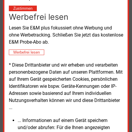
davon ab, wofür man Wasserstoff konkret nutzen
Zustimmen
will. Geht es in erster Linie um eine Reserve zur
Werbefrei lesen
grundlastfähigen Stromerzeugung bei Dunkelflauten,
reichen Wasserstoffpipelines zu nahe gelegenen
Lesen Sie E&M plus fokussiert ohne Werbung und
Gaskraftwerken aus. Soll Wasserstoff jedoch auch
ohne Werbetracking. Schließen Sie jetzt das kostenlose
eine tragende Rolle bei der Mobilität spielen, bedarf
E&M Probe-Abo ab.
es eines flächendeckenden und feinmaschigen
Werbefrei lesen
Netzes. Hinzu kommt eine weitere Hürde:
Großvolumige Speicherkapazitäten wie Etzel sind
* Diese Drittanbieter und wir erheben und verarbeiten
eine Seltenheit, würden aber viel mehr gebraucht.
personenbezogene Daten auf unseren Plattformen. Mit
Dabei braucht Wasserstoff schlichtweg mehr Platz
auf Ihrem Gerät gespeicherten Cookies, persönlichen
als andere Energieträger. Es gibt noch mehr geeignete
Identifikatoren wie bspw. Geräte-Kennungen oder IP-
natürliche Lagerstätten wie den Salzstock Etzel in
Adressen sowie basierend auf Ihrem individuellen
Deutschland. Es wäre deshalb geboten, mehr davon
Nutzungsverhalten können wir und diese Drittanbieter
zu erschließen, denn die Energiespeicherung ist ein
...
substanzielles Element der Energiewende.
... Informationen auf einem Gerät speichern
und/oder abrufen: Für die Ihnen angezeigten
Mittwoch, 15.05.2024, 08:57 Uhr