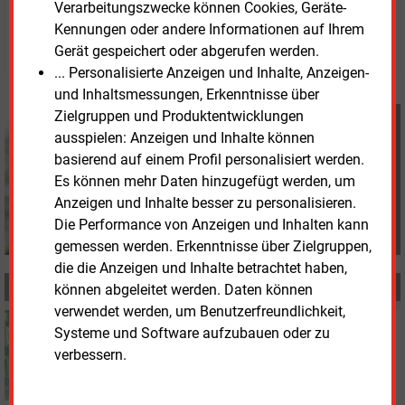
Verarbeitungszwecke können Cookies, Geräte-
Davina Spohn
Kennungen oder andere Informationen auf Ihrem
© 2026 Energie & Management GmbH
Gerät gespeichert oder abgerufen werden.
... Personalisierte Anzeigen und Inhalte, Anzeigen-
und Inhaltsmessungen, Erkenntnisse über
Zielgruppen und Produktentwicklungen
Davina Spohn
ausspielen: Anzeigen und Inhalte können
+49 (0) 8152 9311 18
d.spohn@energie-und-
basierend auf einem Profil personalisiert werden.
management.de
Es können mehr Daten hinzugefügt werden, um
Anzeigen und Inhalte besser zu personalisieren.
Die Performance von Anzeigen und Inhalten kann
gemessen werden. Erkenntnisse über Zielgruppen,
die die Anzeigen und Inhalte betrachtet haben,
MEHR ZUM THEMA
können abgeleitet werden. Daten können
verwendet werden, um Benutzerfreundlichkeit,
Montag, 15.12.2025, 12:17
Systeme und Software aufzubauen oder zu
FINANZIERUNG
verbessern.
Patrizia verlängert Finanzierung für Kavernenanlage