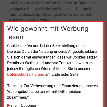
und Gas auf Wasserstoff umzurüsten. Aufgrund der
geringeren Energiedichte von Wasserstoff braucht
man für dessen Speicherung etwa viermal so viel
Volumen wie bei Erdgas.
Wie gewohnt mit Werbung
Etzel ist also schon allein wegen des großen
lesen
Speicherpotenzials praktisch unverzichtbar für eine
nationale Wasserstoffstrategie. Hinzu kommt ein
Cookies helfen uns bei der Bereitstellung unserer
logistischer Vorteil: Der Standort Etzel liegt zum einen
Dienste. Durch die Nutzung unseres Angebots erklären
unweit wichtiger Hafenstädte wie Wilhelmshaven mit
Sie sich damit einverstanden, dass wir Cookies setzen.
dem neuen LNG-Terminal, wo auch entsprechende
Details zu Werbe- und Analyse-Trackern sowie zum
Gaspipelines vorhanden sind. Zum anderen soll der
jederzeit möglichen Widerruf finden Sie in unserer
Speicher auch an das geplante leistungsfähige
Datenschutzerklärung
am Ende jeder Seite.
Wasserstoffkernnetz angeschlossen werden.
Tracking: Zur Verbesserung und Finanzierung unseres
Was erachten Sie bei der Speicherung von
Webangebots arbeiten wir mit Drittanbietern
Wasserstoff als die größten Baustellen?
zusammen.*
Die geplante, aber noch bei Weitem nicht ausreichend
mehr Optionen
vorhandene Netzinfrastruktur. Der Bedarf hängt