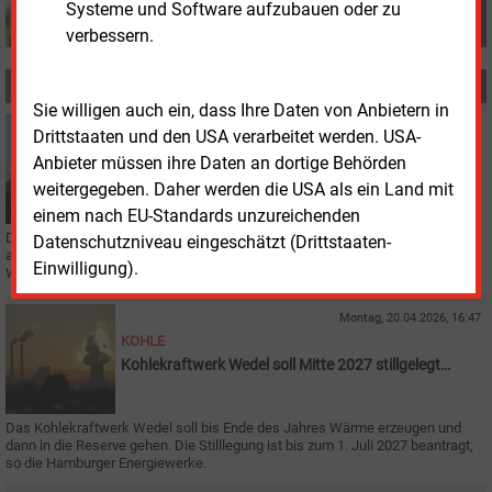
Systeme und Software aufzubauen oder zu
verbessern.
MEHR ZUM THEMA
Sie willigen auch ein, dass Ihre Daten von Anbietern in
Mittwoch, 22.04.2026, 16:11
Drittstaaten und den USA verarbeitet werden. USA-
POLITIK
Anbieter müssen ihre Daten an dortige Behörden
Schwache Konjunktur durch Energiepreisschock
weitergegeben. Daher werden die USA als ein Land mit
einem nach EU-Standards unzureichenden
Die Bundesregierung erwartet für 2026 nur noch ein geringes Wachstum. Vor
Datenschutzniveau eingeschätzt (Drittstaaten-
allem steigende Energiepreise infolge geopolitischer Konflikte belasten
Einwilligung).
Wirtschaft und Haushalte.
Montag, 20.04.2026, 16:47
KOHLE
Kohlekraftwerk Wedel soll Mitte 2027 stillgelegt
werden
Das Kohlekraftwerk Wedel soll bis Ende des Jahres Wärme erzeugen und
dann in die Reserve gehen. Die Stilllegung ist bis zum 1. Juli 2027 beantragt,
so die Hamburger Energiewerke.