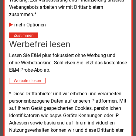
der Wertschöpfungsketten ausbreiten, sofern der
Webangebots arbeiten wir mit Drittanbietern
Konflikt nicht schnell beendet werde. Auch andere
zusammen.*
Institute haben ihre Prognosen angepasst. Die
mehr Optionen
Deutsche Bank AG erwartet inzwischen eine
durchschnittliche Inflationsrate von 2,7
Prozent für
Zustimmen
das laufende Jahr. Die Deutsche Bundesbank geht
Werbefrei lesen
kurzfristig sogar von einem Anstieg in Richtung drei
Prozent aus.
Lesen Sie E&M plus fokussiert ohne Werbung und
ohne Werbetracking. Schließen Sie jetzt das kostenlose
In der politischen Debatte um Versorgungssicherheit
E&M Probe-Abo ab.
und Preisentwicklung bleibt die Rolle fossiler
Werbefrei lesen
Kraftwerke umstritten. Die energiepolitische
Sprecherin der SPD-Bundestagsfraktion, Nina Scheer,
* Diese Drittanbieter und wir erheben und verarbeiten
bekräftigte, dass eine verlängerte Nutzung von
personenbezogene Daten auf unseren Plattformen. Mit
Kohlekraftwerken über das Jahr 2038 hinaus nicht
auf Ihrem Gerät gespeicherten Cookies, persönlichen
vorgesehen sei.
Identifikatoren wie bspw. Geräte-Kennungen oder IP-
Adressen sowie basierend auf Ihrem individuellen
Laut Scheer gebe es derzeit keinen Anlass für eine
Nutzungsverhalten können wir und diese Drittanbieter
Reaktivierung, wie sie von Bundeskanzler Friedrich