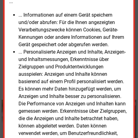
...
Merz (CDU) erwogen wurde. Vielmehr sollten
erneuerbare Energien die zentrale Rolle im künftigen
... Informationen auf einem Gerät speichern
Energiesystem einnehmen, sagte Scheer.
und/oder abrufen: Für die Ihnen angezeigten
Voraussetzung sei jedoch, dass der Ausbau von
Verarbeitungszwecke können Cookies, Geräte-
Netzen, Speichern und Flexibilitäten konsequent
Kennungen oder andere Informationen auf Ihrem
vorangetrieben werde.
Gerät gespeichert oder abgerufen werden.
... Personalisierte Anzeigen und Inhalte, Anzeigen-
und Inhaltsmessungen, Erkenntnisse über
Montag, 30.03.2026, 16:02 Uhr
Zielgruppen und Produktentwicklungen
Susanne Harmsen
ausspielen: Anzeigen und Inhalte können
© 2026 Energie & Management GmbH
basierend auf einem Profil personalisiert werden.
Es können mehr Daten hinzugefügt werden, um
Anzeigen und Inhalte besser zu personalisieren.
Die Performance von Anzeigen und Inhalten kann
Susanne Harmsen
gemessen werden. Erkenntnisse über Zielgruppen,
+49 (0) 151 28207503
s.harmsen@energie-
die die Anzeigen und Inhalte betrachtet haben,
und-management.de
können abgeleitet werden. Daten können
verwendet werden, um Benutzerfreundlichkeit,