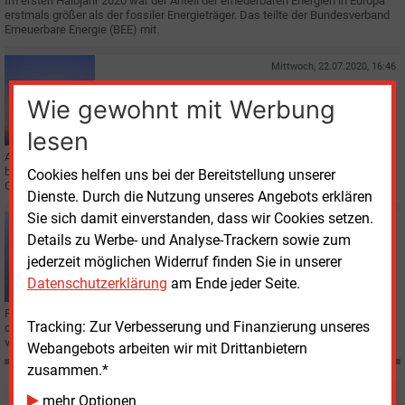
Im ersten Halbjahr 2020 war der Anteil der erneuerbaren Energien in Europa
erstmals größer als der fossiler Energieträger. Das teilte der Bundesverband
Erneuerbare Energie (BEE) mit.
Mittwoch, 22.07.2020, 16:46
E&M
WINDKRAFT OFFSHORE
Wie gewohnt mit Werbung
Fischkutter dürfen Windparks auf See auch bei Sturm
queren
lesen
Aufatmen für die Fischer hierzulande:
In Zukunft
ist es ihnen erlaubt, auch
bei schlechtem Wetter die Offshore-Windparks in den deutschen
Cookies helfen uns bei der Bereitstellung unserer
Gewässern zu passieren.
Dienste. Durch die Nutzung unseres Angebots erklären
Sie sich damit einverstanden, dass wir Cookies setzen.
Freitag, 17.07.2020, 12:55
Details zu Werbe- und Analyse-Trackern sowie zum
E&M
WINDKRAFT OFFSHORE
jederzeit möglichen Widerruf finden Sie in unserer
Mini-Ausbau auf See
Datenschutzerklärung
am Ende jeder Seite.
Für ihre aktuelle Halbjahresbilanz konnten die Offshore-Windverbände nur
Tracking: Zur Verbesserung und Finanzierung unseres
die Errichtung von 16 Windturbinen vermelden, deren Bau sich im
vergangenen Jahr verzögert hatte.
Webangebots arbeiten wir mit Drittanbietern
zusammen.*
mehr Optionen