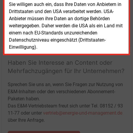
Sie willigen auch ein, dass Ihre Daten von Anbietern in
Drittstaaten und den USA verarbeitet werden. USA-
Anbieter müssen ihre Daten an dortige Behörden
weitergegeben. Daher werden die USA als ein Land mit
einem nach EU-Standards unzureichenden
LOGIN
Datenschutzniveau eingeschätzt (Drittstaaten-
Einwilligung).
Haben Sie Interesse an Content oder
Mehrfachzugängen für Ihr Unternehmen?
Sprechen Sie uns an, wenn Sie Fragen zur Nutzung von
E&M-Inhalten oder den verschiedenen Abonnement-
Paketen haben.
Das E&M-Vertriebsteam freut sich unter Tel. 08152 / 93
11-77 oder unter
vertrieb@energie-und-management.de
über Ihre Anfrage.