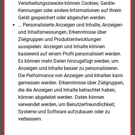
E&M
Testen Sie
kostenlos und
Verarbeitungszwecke können Cookies, Geräte-
Kennungen oder andere Informationen auf Ihrem
unverbindlich
Gerät gespeichert oder abgerufen werden.
... Personalisierte Anzeigen und Inhalte, Anzeigen-
Zwei Wochen kostenfreier Zugang
und Inhaltsmessungen, Erkenntnisse über
Zugang auf stündlich aktualisierte Nachrichten mit
Zielgruppen und Produktentwicklungen
Prognose- und Marktdaten
ausspielen: Anzeigen und Inhalte können
+ einmal täglich E&M daily
basierend auf einem Profil personalisiert werden.
+ zwei Ausgaben der Zeitung E&M
Es können mehr Daten hinzugefügt werden, um
ohne automatische Verlängerung
Anzeigen und Inhalte besser zu personalisieren.
JETZT KOSTENLOS TESTEN
Die Performance von Anzeigen und Inhalten kann
gemessen werden. Erkenntnisse über Zielgruppen,
die die Anzeigen und Inhalte betrachtet haben,
können abgeleitet werden. Daten können
Login für Kunden
verwendet werden, um Benutzerfreundlichkeit,
Systeme und Software aufzubauen oder zu
verbessern.