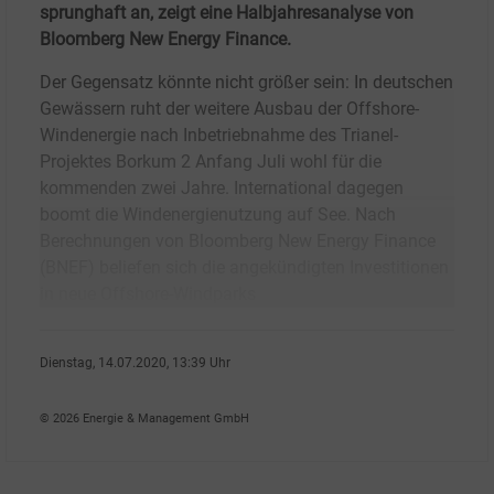
sprunghaft an, zeigt eine Halbjahresanalyse von
Bloomberg New Energy Finance.
Der Gegensatz könnte nicht größer sein: In deutschen
Gewässern ruht der weitere Ausbau der Offshore-
Windenergie nach Inbetriebnahme des Trianel-
Projektes Borkum 2 Anfang Juli wohl für die
kommenden zwei Jahre. International dagegen
boomt die Windenergienutzung auf See. Nach
Berechnungen von Bloomberg New Energy Finance
(BNEF) beliefen sich die angekündigten Investitionen
in neue Offshore-Windparks
Dienstag, 14.07.2020, 13:39 Uhr
Ralf K�pke
© 2026 Energie & Management GmbH