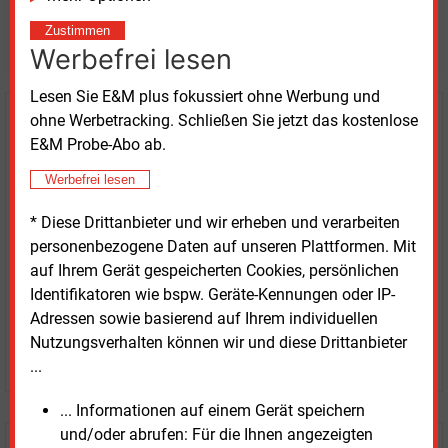
Möchten Sie diese und
Zustimmen
weitere Nachrichten lesen?
Werbefrei lesen
Lesen Sie E&M plus fokussiert ohne Werbung und
ohne Werbetracking. Schließen Sie jetzt das kostenlose
Kaufen Sie den Artikel
E&M Probe-Abo ab.
erhalten Sie sofort diesen redaktionellen Beitrag für
Werbefrei lesen
nur €
2.98
* Diese Drittanbieter und wir erheben und verarbeiten
personenbezogene Daten auf unseren Plattformen. Mit
auf Ihrem Gerät gespeicherten Cookies, persönlichen
Identifikatoren wie bspw. Geräte-Kennungen oder IP-
Adressen sowie basierend auf Ihrem individuellen
Nutzungsverhalten können wir und diese Drittanbieter
JETZT ARTIKEL KAUFEN
...
... Informationen auf einem Gerät speichern
und/oder abrufen: Für die Ihnen angezeigten