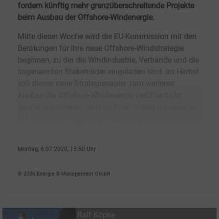
fordern künftig mehr grenzüberschreitende Projekte
beim Ausbau der Offshore-Windenergie.
Mitte dieser Woche wird die EU-Kommission mit den
Beratungen für ihre neue Offshore-Windstrategie
beginnen, zu der die Windindustrie, Verbände und die
sogenannten Stakeholder eingeladen sind. Im Herbst
soll dieses neue Strategiepapier zum weiteren
Ausbau der Offshore-Windenergie veröffentlicht
werden.Sozusagen „just im time“ haben die neun in
der Nordsee-Energiekooperation orga
Montag, 6.07.2020, 15:50 Uhr
Ralf K�pke
© 2026 Energie & Management GmbH
Ralf Köpke