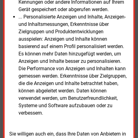
Kennungen oder andere Informationen auf Ihrem
Zwei Wochen kostenfreier Zugang
Gerät gespeichert oder abgerufen werden.
Zugang auf stündlich aktualisierte Nachrichten mit
... Personalisierte Anzeigen und Inhalte, Anzeigen-
Prognose- und Marktdaten
und Inhaltsmessungen, Erkenntnisse über
+ einmal täglich E&M daily
Zielgruppen und Produktentwicklungen
+ zwei Ausgaben der Zeitung E&M
ausspielen: Anzeigen und Inhalte können
ohne automatische Verlängerung
basierend auf einem Profil personalisiert werden.
Es können mehr Daten hinzugefügt werden, um
JETZT KOSTENLOS TESTEN
Anzeigen und Inhalte besser zu personalisieren.
Die Performance von Anzeigen und Inhalten kann
gemessen werden. Erkenntnisse über Zielgruppen,
die die Anzeigen und Inhalte betrachtet haben,
Login für Kunden
können abgeleitet werden. Daten können
verwendet werden, um Benutzerfreundlichkeit,
Systeme und Software aufzubauen oder zu
verbessern.
Sie willigen auch ein, dass Ihre Daten von Anbietern in