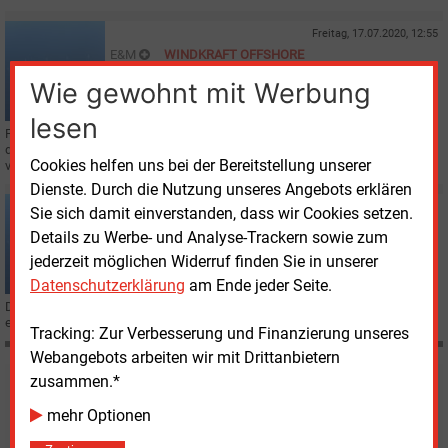
Freitag, 17.07.2020, 12:55
E&M
WINDKRAFT OFFSHORE
Mini-Ausbau auf See
Wie gewohnt mit Werbung
lesen
Für ihre aktuelle Halbjahresbilanz konnten die Offshore-Windverbände nur
die Errichtung von 16 Windturbinen vermelden, deren Bau sich im
Cookies helfen uns bei der Bereitstellung unserer
vergangenen Jahr verzögert hatte.
Dienste. Durch die Nutzung unseres Angebots erklären
Dienstag, 14.07.2020, 13:39
Sie sich damit einverstanden, dass wir Cookies setzen.
E&M
WINDKRAFT OFFSHORE
Details zu Werbe- und Analyse-Trackern sowie zum
Offshore-Windenergie weltweit gefragt
jederzeit möglichen Widerruf finden Sie in unserer
Datenschutzerklärung
am Ende jeder Seite.
Die Investitionen in neue Meereskraftwerke steigen sprunghaft an, zeigt
eine Halbjahresanalyse von Bloomberg New Energy Finance.
Tracking: Zur Verbesserung und Finanzierung unseres
Webangebots arbeiten wir mit Drittanbietern
zusammen.*
Möchten Sie diese und
mehr Optionen
weitere Nachrichten lesen?