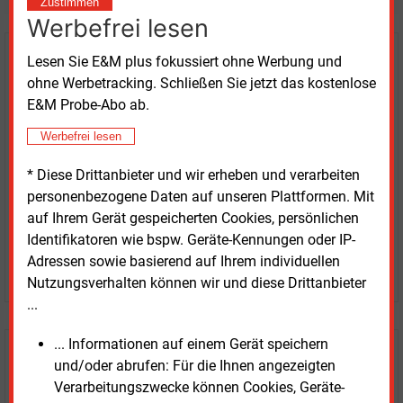
Zustimmen
Werbefrei lesen
Lesen Sie E&M plus fokussiert ohne Werbung und
Kaufen Sie den Artikel
ohne Werbetracking. Schließen Sie jetzt das kostenlose
E&M Probe-Abo ab.
erhalten Sie sofort diesen redaktionellen Beitrag für
nur €
8.93
Werbefrei lesen
* Diese Drittanbieter und wir erheben und verarbeiten
personenbezogene Daten auf unseren Plattformen. Mit
auf Ihrem Gerät gespeicherten Cookies, persönlichen
Identifikatoren wie bspw. Geräte-Kennungen oder IP-
Adressen sowie basierend auf Ihrem individuellen
JETZT ARTIKEL KAUFEN
Nutzungsverhalten können wir und diese Drittanbieter
...
... Informationen auf einem Gerät speichern
E&M
Testen Sie
kostenlos und
und/oder abrufen: Für die Ihnen angezeigten
unverbindlich
Verarbeitungszwecke können Cookies, Geräte-