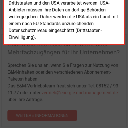
Drittstaaten und den USA verarbeitet werden. USA-
Anbieter müssen ihre Daten an dortige Behörden
weitergegeben. Daher werden die USA als ein Land mit
LOGIN
einem nach EU-Standards unzureichenden
Datenschutzniveau eingeschätzt (Drittstaaten-
Einwilligung).
Haben Sie Interesse an Content oder
Mehrfachzugängen für Ihr Unternehmen?
Sprechen Sie uns an, wenn Sie Fragen zur Nutzung von
E&M-Inhalten oder den verschiedenen Abonnement-
Paketen haben.
Das E&M-Vertriebsteam freut sich unter Tel. 08152 / 93
11-77 oder unter
vertrieb@energie-und-management.de
über Ihre Anfrage.
WEITERE INFORMATIONEN