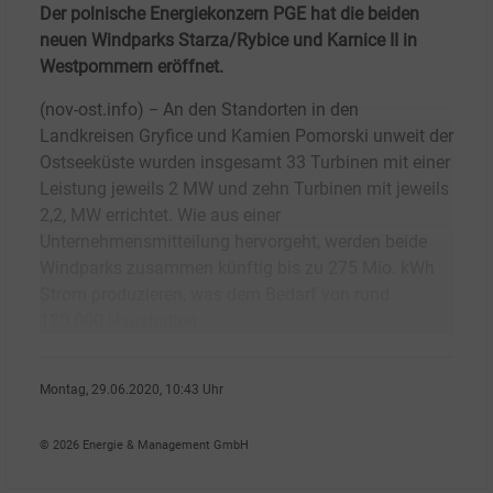
Der polnische Energiekonzern PGE hat die beiden
neuen Windparks Starza/Rybice und Karnice II in
Westpommern eröffnet.
(nov-ost.info) − An den Standorten in den
Landkreisen Gryfice und Kamien Pomorski unweit der
Ostseeküste wurden insgesamt 33 Turbinen mit einer
Leistung jeweils 2 MW und zehn Turbinen mit jeweils
2,2, MW errichtet. Wie aus einer
Unternehmensmitteilung hervorgeht, werden beide
Windparks zusammen künftig bis zu 275 Mio. kWh
Strom produzieren, was dem Bedarf von rund
120.000 Haushalten
Montag, 29.06.2020, 10:43 Uhr
nov-ost.info
© 2026 Energie & Management GmbH