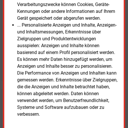
E&M
Verarbeitungszwecke können Cookies, Geräte-
Testen Sie
kostenlos und
Kennungen oder andere Informationen auf Ihrem
unverbindlich
Gerät gespeichert oder abgerufen werden.
... Personalisierte Anzeigen und Inhalte, Anzeigen-
Zwei Wochen kostenfreier Zugang
und Inhaltsmessungen, Erkenntnisse über
Zugang auf stündlich aktualisierte Nachrichten mit
Zielgruppen und Produktentwicklungen
Prognose- und Marktdaten
ausspielen: Anzeigen und Inhalte können
+ einmal täglich E&M daily
basierend auf einem Profil personalisiert werden.
+ zwei Ausgaben der Zeitung E&M
Es können mehr Daten hinzugefügt werden, um
ohne automatische Verlängerung
Anzeigen und Inhalte besser zu personalisieren.
JETZT KOSTENLOS TESTEN
Die Performance von Anzeigen und Inhalten kann
gemessen werden. Erkenntnisse über Zielgruppen,
die die Anzeigen und Inhalte betrachtet haben,
können abgeleitet werden. Daten können
Login für Kunden
verwendet werden, um Benutzerfreundlichkeit,
Systeme und Software aufzubauen oder zu
verbessern.