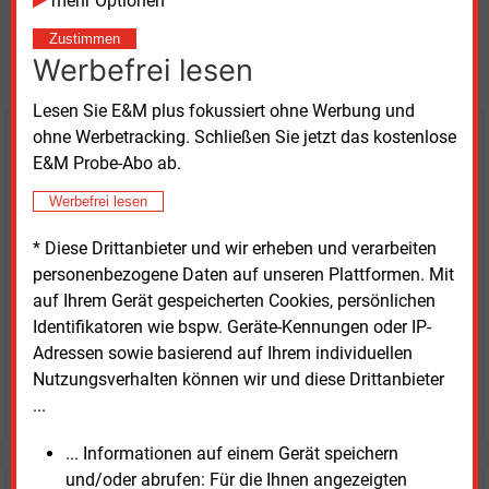
mehr Optionen
Möchten Sie diese und
Zustimmen
weitere Nachrichten lesen?
Werbefrei lesen
Lesen Sie E&M plus fokussiert ohne Werbung und
ohne Werbetracking. Schließen Sie jetzt das kostenlose
Kaufen Sie den Artikel
E&M Probe-Abo ab.
erhalten Sie sofort diesen redaktionellen Beitrag für
Werbefrei lesen
nur €
2.98
* Diese Drittanbieter und wir erheben und verarbeiten
personenbezogene Daten auf unseren Plattformen. Mit
auf Ihrem Gerät gespeicherten Cookies, persönlichen
Identifikatoren wie bspw. Geräte-Kennungen oder IP-
Adressen sowie basierend auf Ihrem individuellen
Nutzungsverhalten können wir und diese Drittanbieter
JETZT ARTIKEL KAUFEN
...
... Informationen auf einem Gerät speichern
und/oder abrufen: Für die Ihnen angezeigten