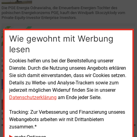
Die PGE
Energia Odnawialna, die Erneuerbare-Energien-Tochter des
polnischen Energiekonzerns PGE, kauft den Windpark Skoczyklody vom
Private-Equity-Investor Enterprise Investors.
Donnerstag, 23.07.2020, 14:34
Wie gewohnt mit Werbung
E&M
REGENERATIVE
Erstmals dominiert grüner Strom in Europa
lesen
Cookies helfen uns bei der Bereitstellung unserer
Im ersten Halbjahr 2020 war der Anteil der erneuerbaren Energien in Europa
erstmals größer als der fossiler Energieträger. Das teilte der Bundesverband
Dienste. Durch die Nutzung unseres Angebots erklären
Erneuerbare Energie (BEE) mit.
Sie sich damit einverstanden, dass wir Cookies setzen.
Details zu Werbe- und Analyse-Trackern sowie zum
Dienstag, 30.06.2020, 14:27
jederzeit möglichen Widerruf finden Sie in unserer
E&M
SCHLESWIG-HOLSTEIN
Mehr Ausnahmen für neue Windräder im Norden
Datenschutzerklärung
am Ende jeder Seite.
Tracking: Zur Verbesserung und Finanzierung unseres
Nach Jahren der Flaute hat es im ersten Halbjahr in Schleswig-Holstein
wieder mehr Ausnahmegenehmigungen für neue Windräder gegeben.
Webangebots arbeiten wir mit Drittanbietern
zusammen.*