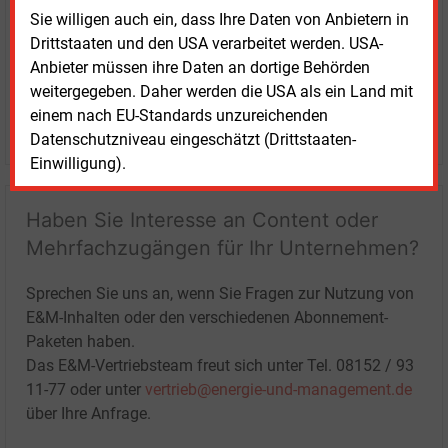
Sie willigen auch ein, dass Ihre Daten von Anbietern in
Drittstaaten und den USA verarbeitet werden. USA-
Anbieter müssen ihre Daten an dortige Behörden
weitergegeben. Daher werden die USA als ein Land mit
einem nach EU-Standards unzureichenden
LOGIN
Datenschutzniveau eingeschätzt (Drittstaaten-
Einwilligung).
Haben Sie Interesse an Content oder
Mehrfachzugängen für Ihr Unternehmen?
Sprechen Sie uns an, wenn Sie Fragen zur Nutzung von
E&M-Inhalten oder den verschiedenen Abonnement-
Paketen haben.
Das E&M-Vertriebsteam freut sich unter Tel. 08152 / 93
11-77 oder unter
vertrieb@energie-und-management.de
über Ihre Anfrage.