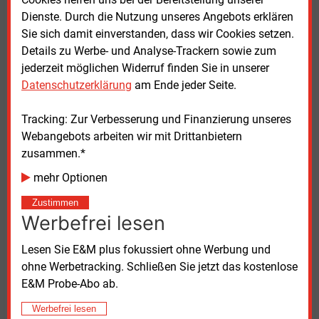
geprüft wurden. Dies erstmalig 2022 und dann 2023.“
Dienste. Durch die Nutzung unseres Angebots erklären
Sie sich damit einverstanden, dass wir Cookies setzen.
Im Jahr 2022 flossen laut Bundesbericht
Details zu Werbe- und Analyse-Trackern sowie zum
Energieforschung ingesamt Mittel in Höhe von 1,49
jederzeit möglichen Widerruf finden Sie in unserer
Milliarden Euro in die Erforschung, Entwicklung und
Datenschutzerklärung
am Ende jeder Seite.
Demonstration moderner Energietechnologien. 320
Millionen Euro wurden für die institutionelle
Tracking: Zur Verbesserung und Finanzierung unseres
Förderung aufgewendet. Diese staatliche
Webangebots arbeiten wir mit Drittanbietern
Unterstützung ist dauerhaft vorgehen, muss aber
zusammen.*
jedes Jahr im Zusammenhang mit dem Bundeshalt
mehr Optionen
bewilligt werden.
Zustimmen
Werbefrei lesen
Die Stiftung Umweltenergierecht wurde 2011 als
gemeinnützige Forschungseinrichtung gegründet. Zu
Lesen Sie E&M plus fokussiert ohne Werbung und
ihren Förderen zählen etwa der Bundesverband der
ohne Werbetracking. Schließen Sie jetzt das kostenlose
Energie- und Wasserwirtschaft (BDEW), der
E&M Probe-Abo ab.
Fachverband Biogas, die Öko-Bank GLS sowie eine
ganze Reihe Unternehmen der Erneuerbaren-Branche.
Werbefrei lesen