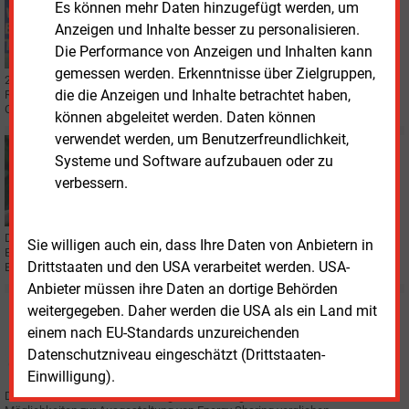
Es können mehr Daten hinzugefügt werden, um
VERANSTALTUNGEN
Vor der Windkraft-Branche Verzicht predigen und
Anzeigen und Inhalte besser zu personalisieren.
Beifall ernten
Die Performance von Anzeigen und Inhalten kann
gemessen werden. Erkenntnisse über Zielgruppen,
25 Jahre EEG sind eine Erfolgsgeschichte. Es sei nun aber Zeit, mit der
die die Anzeigen und Inhalte betrachtet haben,
Reform Pfründe aufzugeben und den Silberjubilar zu entschlacken, meint der
Chef der Stiftung Umweltenergierecht.
können abgeleitet werden. Daten können
verwendet werden, um Benutzerfreundlichkeit,
Donnerstag, 31.10.2024, 11:24
Systeme und Software aufzubauen oder zu
TECHNIK
verbessern.
Weltmarkt für saubere Energietechnologie wächst
rasant
Der Weltmarkt für saubere Energietechnologien wird laut der Internationalen
Sie willigen auch ein, dass Ihre Daten von Anbietern in
Energieagentur von knapp 650 Milliarden Euro im Jahr 2023 über 1,85
Drittstaaten und den USA verarbeitet werden. USA-
Billionen Euro im Jahr 2035 anwachsen.
Anbieter müssen ihre Daten an dortige Behörden
Montag, 6.11.2023, 14:52
weitergegeben. Daher werden die USA als ein Land mit
STUDIEN
einem nach EU-Standards unzureichenden
Was bringt Energy Sharing für die Energiewende?
Datenschutzniveau eingeschätzt (Drittstaaten-
Einwilligung).
Das Öko-Institut und die Stiftung Umweltenergierecht haben in einer Studie