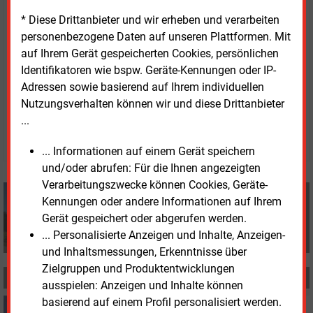
Im Jahr 2022 verzeichnete die Stiftung laut
* Diese Drittanbieter und wir erheben und verarbeiten
Jahresabschluss Spenden in Höhe von rund
personenbezogene Daten auf unseren Plattformen. Mit
1,2
Millionen Euro. Im Jahr davor waren des
auf Ihrem Gerät gespeicherten Cookies, persönlichen
2,6
Millionen Euro.
Identifikatoren wie bspw. Geräte-Kennungen oder IP-
Adressen sowie basierend auf Ihrem individuellen
Freitag, 12.04.2024, 14:02 Uhr
Nutzungsverhalten können wir und diese Drittanbieter
Manfred Fischer
...
© 2026 Energie & Management GmbH
... Informationen auf einem Gerät speichern
und/oder abrufen: Für die Ihnen angezeigten
Verarbeitungszwecke können Cookies, Geräte-
Manfred Fischer
Kennungen oder andere Informationen auf Ihrem
+49 (0) 8152 9311 0
Gerät gespeichert oder abgerufen werden.
info@energie-und-management.de
... Personalisierte Anzeigen und Inhalte, Anzeigen-
und Inhaltsmessungen, Erkenntnisse über
Zielgruppen und Produktentwicklungen
MEHR ZUM THEMA
ausspielen: Anzeigen und Inhalte können
basierend auf einem Profil personalisiert werden.
Donnerstag, 20.11.2025, 17:20