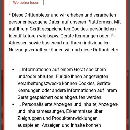
Werbefrei lesen
Die Steag - hier die Zentrale in Essen - soll verkauft werden
* Diese Drittanbieter und wir erheben und verarbeiten
Quelle: Steag
personenbezogene Daten auf unseren Plattformen. Mit
auf Ihrem Gerät gespeicherten Cookies, persönlichen
Identifikatoren wie bspw. Geräte-Kennungen oder IP-
Mittwoch, 25.08.2021, 16:25 Uhr
Stefan Sagmeister
Adressen sowie basierend auf Ihrem individuellen
Nutzungsverhalten können wir und diese Drittanbieter
© 2026 Energie & Management GmbH
...
... Informationen auf einem Gerät speichern
Stefan Sagmeister
und/oder abrufen: Für die Ihnen angezeigten
+49 (0) 8152 9311 33
Verarbeitungszwecke können Cookies, Geräte-
s.sagmeister@energie-
Kennungen oder andere Informationen auf Ihrem
und-management.de
Gerät gespeichert oder abgerufen werden.
... Personalisierte Anzeigen und Inhalte, Anzeigen-
und Inhaltsmessungen, Erkenntnisse über
Zielgruppen und Produktentwicklungen
ausspielen: Anzeigen und Inhalte können
MEHR ZUM THEMA