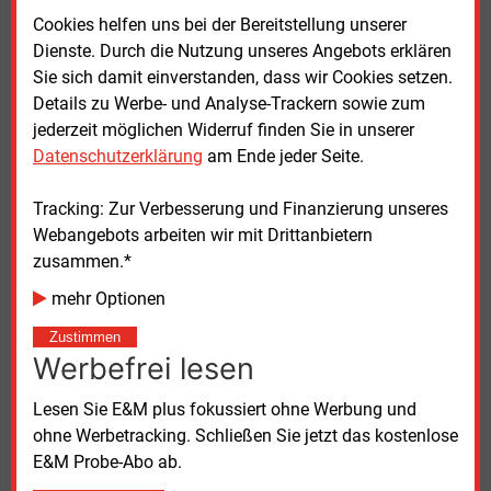
Cookies helfen uns bei der Bereitstellung unserer
Steag baut Arbeitsplätze ab
Dienste. Durch die Nutzung unseres Angebots erklären
Sie sich damit einverstanden, dass wir Cookies setzen.
Die Steag mit Sitz in Essen ist vom vereinbarten
Details zu Werbe- und Analyse-Trackern sowie zum
Kohleausstieg bis 2038 besonders betroffen. Das
jederzeit möglichen Widerruf finden Sie in unserer
Unternehmen zählte jahrzehntelang zu den größten
Datenschutzerklärung
am Ende jeder Seite.
Kohleverstromern Deutschlands. Zwar versucht das
Management seit Jahren den Umbau hin zu
Tracking: Zur Verbesserung und Finanzierung unseres
erneuerbaren Energien, gleichwohl gestaltet sich das
Webangebots arbeiten wir mit Drittanbietern
Unterfangen als schwierig. Am 1. Oktober
zusammen.*
vergangenen Jahres teilte die Steag mit, dass bis
mehr Optionen
Ende 2021 in Deutschland 1.000 seiner 3.500
Arbeitsplätze wegfallen sollen.
Zustimmen
Werbefrei lesen
Lesen Sie E&M plus fokussiert ohne Werbung und
ohne Werbetracking. Schließen Sie jetzt das kostenlose
E&M Probe-Abo ab.