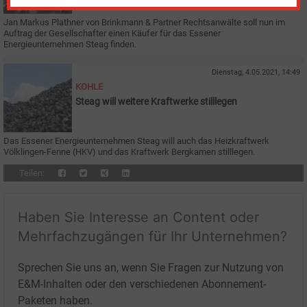
Jan Markus Plathner von Brinkmann & Partner Rechtsanwälte soll nun im
Auftrag der Gesellschafter einen Käufer für das Essener
Energieunternehmen Steag finden.
Dienstag, 4.05.2021, 14:49
KOHLE
Steag will weitere Kraftwerke stilllegen
Das Essener Energieunternehmen Steag will auch das Heizkraftwerk
Völklingen-Fenne (HKV) und das Kraftwerk Bergkamen stilllegen.
Teilen:
Haben Sie Interesse an Content oder
Mehrfachzugängen für Ihr Unternehmen?
Sprechen Sie uns an, wenn Sie Fragen zur Nutzung von
E&M-Inhalten oder den verschiedenen Abonnement-
Paketen haben.