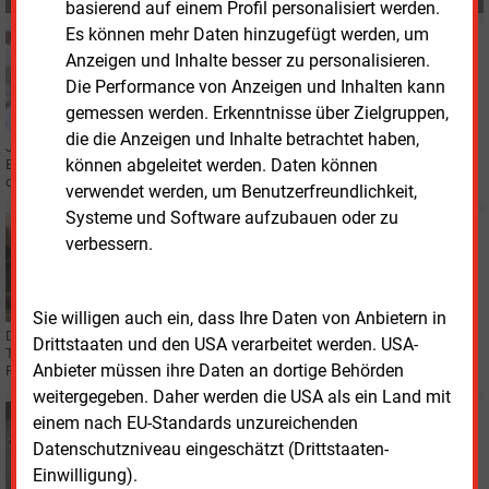
basierend auf einem Profil personalisiert werden.
Es können mehr Daten hinzugefügt werden, um
Mittwoch, 12.01.2022, 16:17
Anzeigen und Inhalte besser zu personalisieren.
PERSONALIE
Neuer Chef bei Steag-Treuhänder
Die Performance von Anzeigen und Inhalten kann
gemessen werden. Erkenntnisse über Zielgruppen,
die die Anzeigen und Inhalte betrachtet haben,
Jan Markus Plathner hat nun offiziell die Geschäftsführung der Kommunalen
können abgeleitet werden. Daten können
Beteiligungsgesellschaft GmbH (KSBG) übernommen. Sie ist Eigentümerin
der Steag.
verwendet werden, um Benutzerfreundlichkeit,
Systeme und Software aufzubauen oder zu
Donnerstag, 16.09.2021, 12:33
verbessern.
PERSONALIE
Steag verkleinert seine Geschäftsführung
Sie willigen auch ein, dass Ihre Daten von Anbietern in
Der Energiekonzern Steag erweitert den Verantwortungsbereich seines Chief
Drittstaaten und den USA verarbeitet werden. USA-
Transformation Officer
um den Finanzbereich. Dr. Heiko Sanders, bisheriger
Anbieter müssen ihre Daten an dortige Behörden
Finanzgeschäftsführer, scheidet aus.
weitergegeben. Daher werden die USA als ein Land mit
Mittwoch, 1.09.2021, 13:41
einem nach EU-Standards unzureichenden
AUFTRAG
Datenschutzniveau eingeschätzt (Drittstaaten-
Anwalt soll nun die Steag verkaufen
Einwilligung).