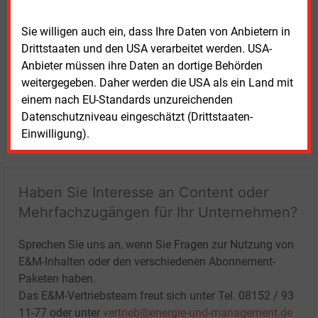
Sie willigen auch ein, dass Ihre Daten von Anbietern in
Drittstaaten und den USA verarbeitet werden. USA-
Anbieter müssen ihre Daten an dortige Behörden
weitergegeben. Daher werden die USA als ein Land mit
einem nach EU-Standards unzureichenden
Datenschutzniveau eingeschätzt (Drittstaaten-
LOGIN
Einwilligung).
Haben Sie Interesse an Content oder
Mehrfachzugängen für Ihr Unternehmen?
Sprechen Sie uns an, wenn Sie Fragen zur Nutzung von
E&M-Inhalten oder den verschiedenen Abonnement-
Paketen haben.
Das E&M-Vertriebsteam freut sich unter Tel. 08152 / 93
11-77 oder unter
vertrieb@energie-und-management.de