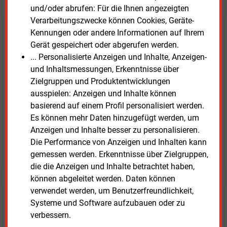
und/oder abrufen: Für die Ihnen angezeigten
Verarbeitungszwecke können Cookies, Geräte-
Kennungen oder andere Informationen auf Ihrem
E&M
Testen Sie
kostenlos und
Gerät gespeichert oder abgerufen werden.
unverbindlich
... Personalisierte Anzeigen und Inhalte, Anzeigen-
und Inhaltsmessungen, Erkenntnisse über
Zwei Wochen kostenfreier Zugang
Zielgruppen und Produktentwicklungen
Zugang auf stündlich aktualisierte Nachrichten mit
ausspielen: Anzeigen und Inhalte können
Prognose- und Marktdaten
basierend auf einem Profil personalisiert werden.
+ einmal täglich E&M daily
Es können mehr Daten hinzugefügt werden, um
+ zwei Ausgaben der Zeitung E&M
Anzeigen und Inhalte besser zu personalisieren.
ohne automatische Verlängerung
Die Performance von Anzeigen und Inhalten kann
JETZT KOSTENLOS TESTEN
gemessen werden. Erkenntnisse über Zielgruppen,
die die Anzeigen und Inhalte betrachtet haben,
können abgeleitet werden. Daten können
verwendet werden, um Benutzerfreundlichkeit,
Login für Kunden
Systeme und Software aufzubauen oder zu
verbessern.