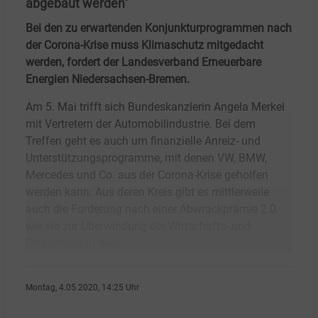
abgebaut werden"
Bei den zu erwartenden Konjunkturprogrammen nach
der Corona-Krise muss Klimaschutz mitgedacht
werden, fordert der Landesverband Erneuerbare
Energien Niedersachsen-Bremen.
Am 5. Mai trifft sich Bundeskanzlerin Angela Merkel
mit Vertretern der Automobilindustrie. Bei dem
Treffen geht es auch um finanzielle Anreiz- und
Unterstützungsprogramme, mit denen VW, BMW,
Mercedes und Co. aus der Corona-Krise geholfen
werden kann. Aus deren Kreis gibt es mittlerweile
auch die Forderung nach einer Abwrackprämie 2.0,
wie sie zur Überwindung der Wirtschafts- und
Finanzkrise in den
Montag, 4.05.2020, 14:25 Uhr
Ralf K�pke