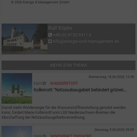
© 2026 Energie & Management GmbH
Ralf Köpke
+49 (0) 8152 9311 0
info@energie-und-management.de
MEHR ZUM THEMA
Donnerstag, 18.06.2020, 15:48
E&M
WASSERSTOFF
Kollenrott: "Netzausbaugebiet behindert grünen
Wasserstoff"
Damit mehr Windenergie für die Wasserstoffherstellung genutzt werden
kann, fordert Marie Kollenrott vom LEE
Niedersachsen-Bremen die
Abschaffung der Netzausbaugebietsverordnung.
Dienstag, 9.06.2020, 09:03
E&M
WINDKRAFT ONSHORE