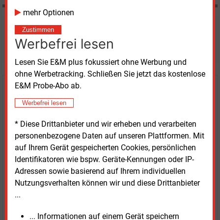
mehr Optionen
Möchten Sie diese und
Zustimmen
Werbefrei lesen
weitere Nachrichten lesen?
Lesen Sie E&M plus fokussiert ohne Werbung und
ohne Werbetracking. Schließen Sie jetzt das kostenlose
E&M Probe-Abo ab.
Kaufen Sie den Artikel
Werbefrei lesen
erhalten Sie sofort diesen redaktionellen Beitrag für
* Diese Drittanbieter und wir erheben und verarbeiten
nur €
8.93
personenbezogene Daten auf unseren Plattformen. Mit
auf Ihrem Gerät gespeicherten Cookies, persönlichen
Identifikatoren wie bspw. Geräte-Kennungen oder IP-
Adressen sowie basierend auf Ihrem individuellen
Nutzungsverhalten können wir und diese Drittanbieter
...
JETZT ARTIKEL KAUFEN
... Informationen auf einem Gerät speichern