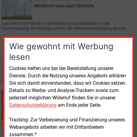
Windstrom kann auch Einheizen
Das kleine Dorf Nechlin in Brandenburg setzt Maßstäbe für die
Sektorkopplung: Windenergie wird für die Nahwärmeversorgung genutzt.
Freitag, 15.05.2020, 13:39
Wie gewohnt mit Werbung
E&M
POLITIK
Klimaschutz als Konjunkturmotor
lesen
Cookies helfen uns bei der Bereitstellung unserer
Die Stimmen derer mehren sich, die auf grüne Konjunkturprogramme für die
Dienste. Durch die Nutzung unseres Angebots erklären
Wiederbelebung der Wirtschaft und den Klimaschutz nach Corona setzen.
Dagegen gibt es aber durchaus Widerstände.
Sie sich damit einverstanden, dass wir Cookies setzen.
Details zu Werbe- und Analyse-Trackern sowie zum
Donnerstag, 7.05.2020, 14:09
jederzeit möglichen Widerruf finden Sie in unserer
E&M
SCHWEIZ
Datenschutzerklärung
am Ende jeder Seite.
Große Windflaute in der Schweiz
Tracking: Zur Verbesserung und Finanzierung unseres
Nach 30 Jahren verfügt die Schweiz über eine Windkraftleistung von 75 MW,
Webangebots arbeiten wir mit Drittanbietern
der Senegal demnächst auf einen Schlag über 160 MW. Deshalb spricht
zusammen.*
Suisse Eole von „einem Entwicklungsland“.