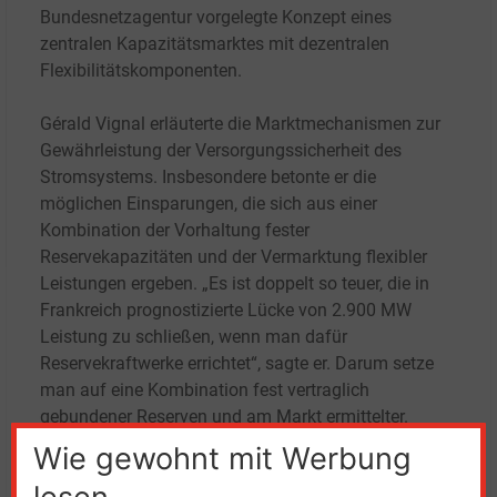
Bundesnetzagentur vorgelegte Konzept eines
zentralen Kapazitätsmarktes mit dezentralen
Flexibilitätskomponenten.
Gérald Vignal erläuterte die Marktmechanismen zur
Gewährleistung der Versorgungssicherheit des
Stromsystems. Insbesondere betonte er die
möglichen Einsparungen, die sich aus einer
Kombination der Vorhaltung fester
Reservekapazitäten und der Vermarktung flexibler
Leistungen ergeben. „Es ist doppelt so teuer, die in
Frankreich prognostizierte Lücke von 2.900
MW
Leistung zu schließen, wenn man dafür
Reservekraftwerke errichtet“, sagte er. Darum setze
man auf eine Kombination fest vertraglich
gebundener Reserven und am Markt ermittelter.
Wie gewohnt mit Werbung