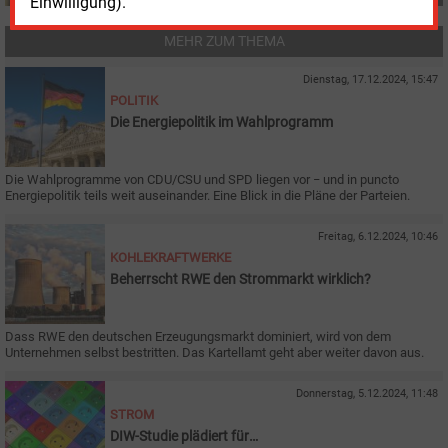
Einwilligung).
MEHR ZUM THEMA
Dienstag, 17.12.2024, 15:47
POLITIK
Die Energiepolitik im Wahlprogramm
Die Wahlprogramme von CDU/CSU und SPD liegen vor − und in puncto
Energiepolitik teils weit auseinander. Eine Blick in die Pläne der Parteien.
Freitag, 6.12.2024, 10:46
KOHLEKRAFTWERKE
Beherrscht RWE den Strommarkt wirklich?
Dass RWE den deutschen Erzeugungsmarkt dominiert, wird von dem
Unternehmen selbst bestritten. Das Kartellamt geht aber weiter davon aus.
Donnerstag, 5.12.2024, 11:48
STROM
DIW-Studie plädiert für