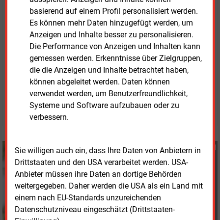
Ablösung klimaschädlicher Brennstoffe bei dennoch
basierend auf einem Profil personalisiert werden.
sicherer und bezahlbarer Stromversorgung sein. Für
Es können mehr Daten hinzugefügt werden, um
die nötigen Investitionen benötigten Netzbetreiber
Anzeigen und Inhalte besser zu personalisieren.
und Investoren in Kapazitäten einen verlässlichen
Die Performance von Anzeigen und Inhalten kann
Rahmen, sagten Vignal und Schleich.
gemessen werden. Erkenntnisse über Zielgruppen,
die die Anzeigen und Inhalte betrachtet haben,
können abgeleitet werden. Daten können
Donnerstag, 12.12.2024, 16:35 Uhr
Susanne Harmsen
verwendet werden, um Benutzerfreundlichkeit,
Systeme und Software aufzubauen oder zu
© 2026 Energie & Management GmbH
verbessern.
Susanne Harmsen
Sie willigen auch ein, dass Ihre Daten von Anbietern in
+49 (0) 151 28207503
Drittstaaten und den USA verarbeitet werden. USA-
s.harmsen@energie-
Anbieter müssen ihre Daten an dortige Behörden
und-management.de
weitergegeben. Daher werden die USA als ein Land mit
einem nach EU-Standards unzureichenden
Datenschutzniveau eingeschätzt (Drittstaaten-