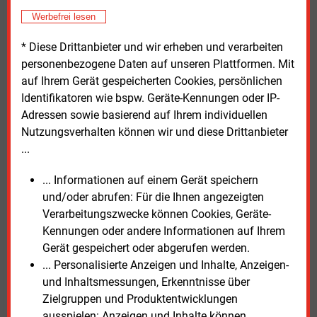
beispielsweise bei einer Dunkelflaute geschehen.
Durch eine Gestattung hoher Knappheitspreise am
Werbefrei lesen
Strommarkt stellten sich aber Flexibilitäten in
* Diese Drittanbieter und wir erheben und verarbeiten
Erzeugung und Verbrauch ein, beschrieb Vignal.
personenbezogene Daten auf unseren Plattformen. Mit
auf Ihrem Gerät gespeicherten Cookies, persönlichen
So würden manche Produzenten bei hohen Preisen
Identifikatoren wie bspw. Geräte-Kennungen oder IP-
ihre Produktion drosseln und Anbieter von Speichern
Adressen sowie basierend auf Ihrem individuellen
oder Reservekraftwerken dann ihren Strom in den
Nutzungsverhalten können wir und diese Drittanbieter
Markt bringen. Im Verein mit dem europäisch
...
gekoppelten Stromsystem ließe sich eine sichere
Stromversorgung auch in Knappheitszeiten
... Informationen auf einem Gerät speichern
herstellen, sagte er. Dabei berief sich Vignal auch auf
und/oder abrufen: Für die Ihnen angezeigten
die Monate in den Jahren 2022/2023, als die
Verarbeitungszwecke können Cookies, Geräte-
französischen Kernkraftwerke außerplanmäßig
Kennungen oder andere Informationen auf Ihrem
gewartet werden mussten.
Gerät gespeichert oder abgerufen werden.
... Personalisierte Anzeigen und Inhalte, Anzeigen-
Übereinstimmend appellierten beide Experten an ihre
und Inhaltsmessungen, Erkenntnisse über
Gesetzgeber, schnell Rahmen zu setzen, die den
Zielgruppen und Produktentwicklungen
Strommarkt reformieren. Ziel müsse die allmähliche
ausspielen: Anzeigen und Inhalte können