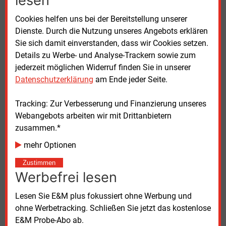
lesen
Cookies helfen uns bei der Bereitstellung unserer
Dienste. Durch die Nutzung unseres Angebots erklären
Sie sich damit einverstanden, dass wir Cookies setzen.
Details zu Werbe- und Analyse-Trackern sowie zum
jederzeit möglichen Widerruf finden Sie in unserer
Datenschutzerklärung
am Ende jeder Seite.
Tracking: Zur Verbesserung und Finanzierung unseres
Webangebots arbeiten wir mit Drittanbietern
Positive Preiseffekte eines dezentralen Kapazitätsmarktes.
zusammen.*
− zur Vollansicht bitte auf die Grafik klicken −
Quelle: RTE
mehr Optionen
Zustimmen
Flexibilitäten heben
Werbefrei lesen
Die Reserven werden nötig, wenn durch wenig Strom
Lesen Sie E&M plus fokussiert ohne Werbung und
aus den zunehmend errichteten erneuerbaren
ohne Werbetracking. Schließen Sie jetzt das kostenlose
Erzeugern die Strommenge nicht ausreicht. Dies kann
E&M Probe-Abo ab.