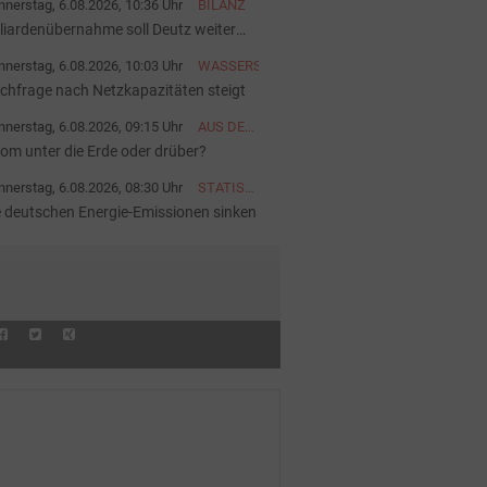
nerstag, 6.08.2026, 10:36 Uhr
BILANZ
lliardenübernahme soll Deutz weiter
ärken
nerstag, 6.08.2026, 10:03 Uhr
WASSERSTOFF
chfrage nach Netzkapazitäten steigt
nerstag, 6.08.2026, 09:15 Uhr
AUS DER
AKTUELLEN
rom unter die Erde oder drüber?
AUSGABE
nerstag, 6.08.2026, 08:30 Uhr
STATISTIK
DES
e deutschen Energie-Emissionen sinken
TAGES