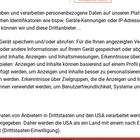
Don
E&M
usbau des öffentlichen Nahverkehrs gilt
Bu
entraler Baustein. Ergänzend nennt die
rheben und verarbeiten personenbezogene Daten auf unseren Plat
zu
Don
se digitale On-Demand-Angebote,
E&M
chen Identifikatoren wie bspw. Geräte-Kennungen oder IP-Adres
Wä
ng-Modelle und vernetzte
können wir und diese Drittanbieter ...
Ha
itätsplattformen. Hinzu kommt der
Don
E&M
m Gerät speichern und/oder abrufen: Für die Ihnen angezeigten 
eg auf emissionsfreie Antriebe, etwa bei
Wi
oder andere Informationen auf Ihrem Gerät gespeichert oder ab
otten. Ende 2024 waren nach Angaben
Ei
Don
E&M
n und Inhalte, Anzeigen- und Inhaltsmessungen, Erkenntnisse übe
tudie bereits 3.375 Busse deutscher
E-
elen: Anzeigen und Inhalte können basierend auf einem Profil p
hrsunternehmen emissionsfrei
ügt werden, um Anzeigen und Inhalte besser zu personalisiere
Don
wegs.
Pr
werden. Erkenntnisse über Zielgruppen, die die Anzeigen und I
önnen verwendet werden, um Benutzerfreundlichkeit, Systeme u
re Faktoren betreffen Förderprogramme,
Don
E&M
ebliches Mobilitätsmanagement sowie
In
ale Anwendungen zur Vernetzung
En
Don
E&M
hiedener Verkehrsträger. Nach
Wa
 Daten von Anbietern in Drittstaaten und den USA verarbeitet we
hätzung von PwC hängt der Fortschritt
sc
ergegeben. Daher werden die USA als ein Land mit einem nach 
Don
obilitätswende wesentlich davon ab, ob
E&M
(Drittstaaten-Einwilligung).
Ko
nen diese Elemente in eine
ge
stente Gesamtstrategie integrieren.