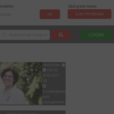
wsletter:
E&M gratis testen:
ZUM PROBEABO
OK
LOGIN
Heidi Roider
+49 (0)
8152 9311
28
h.roider@energie-
und-
management.de