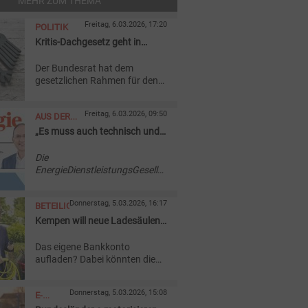
MEHR ZUM THEMA
Freitag, 6.03.2026, 17:20
POLITIK
Kritis-Dachgesetz geht in
Umsetzung
Der Bundesrat hat dem
gesetzlichen Rahmen für den
Schutz kritischer
Infrastrukturen zugestimmt –
Freitag, 6.03.2026, 09:50
AUS DER
nach reichlich Kritik. Fraglich
ist, wie teuer für Unternehmen
„Es muss auch technisch und
AKTUELLEN
die Umsetzung wird.
funktional umsetzbar sein“
AUSGABE
Die
EnergieDienstleistungsGesellschaft
Rheinhessen-Nahe (EDG) will
mit ihren Gesellschaftern eine
Donnerstag, 5.03.2026, 16:17
BETEILIGUNG
„Strategie EDG 2040“
umsetzen. Sie setzt dabei auf
Kempen will neue Ladesäulen
„zellulare Energiesysteme“.
auch mit Bürgergeld
Das eigene Bankkonto
finanzieren
aufladen? Dabei könnten die
Stadtwerke Kempen helfen. Sie
geben 4 Prozent Zinsen auf
Donnerstag, 5.03.2026, 15:08
E-
Bürgergeld, das der Versorger