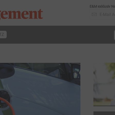
E&M exklusiv Ne
TZ