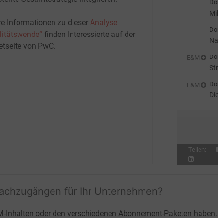
Don
Mi
re Informationen zu dieser
Analyse
st
Don
litätswende“
finden Interessierte auf der
Na
netseite von PwC.
Don
E&M
St
Don
E&M
Di
Teilen:
fachzugängen für Ihr Unternehmen?
M-Inhalten oder den verschiedenen Abonnement-Paketen haben.