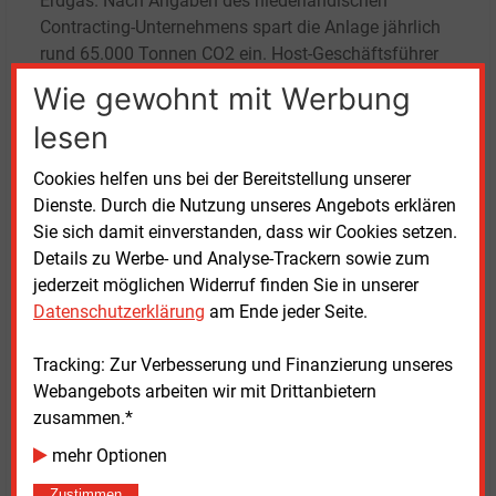
Erdgas. Nach Angaben des niederländischen
Contracting-Unternehmens spart die Anlage jährlich
rund 65.000 Tonnen CO2 ein.
Host-Geschäftsführer
Tjeerd Smit erklärte, die Industrie benötige eine
Wie gewohnt mit Werbung
verlässliche Infrastruktur für den Umstieg auf CO2-
lesen
arme Energiequellen. „Dieses Projekt zeigt, wie
industrielle Anwender ihren wesentlichen
Cookies helfen uns bei der Bereitstellung unserer
Energiebedarf dekarbonisieren können – ohne
Dienste. Durch die Nutzung unseres Angebots erklären
negative Auswirkungen auf ihre Kernprozesse.“
Sie sich damit einverstanden, dass wir Cookies setzen.
Details zu Werbe- und Analyse-Trackern sowie zum
Die Host Group entwickelt Projekte zur
jederzeit möglichen Widerruf finden Sie in unserer
Energieversorgung von Industrieunternehmen. Im
Datenschutzerklärung
am Ende jeder Seite.
Mittelpunkt stehen Anlagen zur Bereitstellung von
Prozesswärme, Dampf und Strom aus Biomasse und
Tracking: Zur Verbesserung und Finanzierung unseres
anderen Reststoffen.
Webangebots arbeiten wir mit Drittanbietern
zusammen.*
Dienstag, 12.05.2026, 10:49 Uhr
mehr Optionen
Heidi Roider
Zustimmen