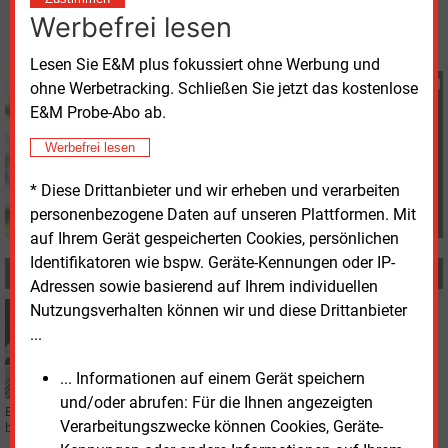
© 2026 Energie & Management GmbH
Werbefrei lesen
Lesen Sie E&M plus fokussiert ohne Werbung und
Heidi Roider
ohne Werbetracking. Schließen Sie jetzt das kostenlose
+49 (0) 8152 9311 28
E&M Probe-Abo ab.
h.roider@energie-und-
Werbefrei lesen
management.de
* Diese Drittanbieter und wir erheben und verarbeiten
personenbezogene Daten auf unseren Plattformen. Mit
auf Ihrem Gerät gespeicherten Cookies, persönlichen
Identifikatoren wie bspw. Geräte-Kennungen oder IP-
MEHR ZUM THEMA
Adressen sowie basierend auf Ihrem individuellen
Nutzungsverhalten können wir und diese Drittanbieter
Donnerstag, 28.05.2026, 08:30
...
STATISTIK DES TAGES
Stromerzeugung aus Kohle in der Europäischen
Union
... Informationen auf einem Gerät speichern
und/oder abrufen: Für die Ihnen angezeigten
Ein Schaubild sagt mehr als tausend Worte: In einer aktuellen Infografik
Verarbeitungszwecke können Cookies, Geräte-
beleuchten wir regelmäßig Zahlen aus dem energiewirtschaftlichen Bereich.