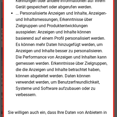
Kennungen oder andere Informationen auf Ihrem
Mittwoch, 13.05.2026, 15:40
Gerät gespeichert oder abgerufen werden.
GAS
... Personalisierte Anzeigen und Inhalte, Anzeigen-
Straße von Hormus für Marktentwicklung
und Inhaltsmessungen, Erkenntnisse über
entscheidend
Zielgruppen und Produktentwicklungen
ausspielen: Anzeigen und Inhalte können
Die Internationale Energieagentur (IEA) sieht durch den Nahostkrieg
erhebliche Risiken für die weltweite Gasversorgung. Ein Webinar beleuchtet
basierend auf einem Profil personalisiert werden.
die Folgen für LNG-Märkte und Preise.
Es können mehr Daten hinzugefügt werden, um
Anzeigen und Inhalte besser zu personalisieren.
Freitag, 8.05.2026, 11:36
GASKRAFTWERK
Die Performance von Anzeigen und Inhalten kann
Zolling soll Reservekapazitäten stärken
gemessen werden. Erkenntnisse über Zielgruppen,
die die Anzeigen und Inhalte betrachtet haben,
können abgeleitet werden. Daten können
Ein neues wasserstofffähiges Gaskraftwerk soll in Zolling (Bayern) die
Stromversorgung absichern. Die Anlage soll vor allem bei Dunkelflauten
verwendet werden, um Benutzerfreundlichkeit,
einspringen.
Systeme und Software aufzubauen oder zu
verbessern.
Montag, 27.04.2026, 10:47
F&E
Von der Biogasanlage zur Bioraffinerie
Sie willigen auch ein, dass Ihre Daten von Anbietern in