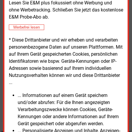
Lesen Sie E&M plus fokussiert ohne Werbung und
SPÖ ist die letzte Nagelprobe, ob es die
ohne Werbetracking. Schließen Sie jetzt das kostenlose
Sozialdemokratie mit dem Klimaschutz und der
E&M Probe-Abo ab.
Energiewende auch dann noch ernst meint, wenn die
Vorschläge ins Parlament kommen und es dann zur
Werbefrei lesen
Abstimmung kommt.“
* Diese Drittanbieter und wir erheben und verarbeiten
personenbezogene Daten auf unseren Plattformen. Mit
Unterdessen betonte die FPÖ ihre Ablehnung des
auf Ihrem Gerät gespeicherten Cookies, persönlichen
überarbeiteten EGG. Laut ihrem Energiesprecher Axel
Identifikatoren wie bspw. Geräte-Kennungen oder IP-
Kassegger hat dieses „mit einem marktorientierten
Adressen sowie basierend auf Ihrem individuellen
Modell rein gar nichts zu tun, sondern ist eine sehr
Nutzungsverhalten können wir und diese Drittanbieter
fantasielose Variante mit zu hohen Förderungen.“
...
... Informationen auf einem Gerät speichern
Dienstag, 27.08.2024, 15:31 Uhr
Klaus Fischer
und/oder abrufen: Für die Ihnen angezeigten
Verarbeitungszwecke können Cookies, Geräte-
© 2026 Energie & Management GmbH
Kennungen oder andere Informationen auf Ihrem
Gerät gespeichert oder abgerufen werden.
... Personalisierte Anzeigen und Inhalte, Anzeigen-