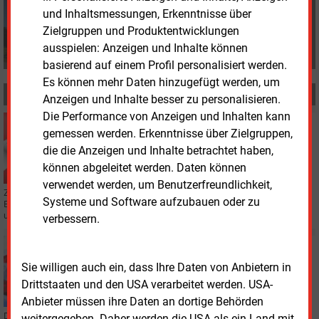
Klaus Fischer
und Inhaltsmessungen, Erkenntnisse über
+49 (0) 8152 9311 0
Zielgruppen und Produktentwicklungen
info@energie-und-management.de
ausspielen: Anzeigen und Inhalte können
basierend auf einem Profil personalisiert werden.
Es können mehr Daten hinzugefügt werden, um
MEHR ZUM THEMA
Anzeigen und Inhalte besser zu personalisieren.
Die Performance von Anzeigen und Inhalten kann
Freitag, 13.09.2024, 11:37
gemessen werden. Erkenntnisse über Zielgruppen,
ÖSTERREICH
die die Anzeigen und Inhalte betrachtet haben,
Österreich: Energieministerin bringt
können abgeleitet werden. Daten können
Industriestrompreis auf den Weg
verwendet werden, um Benutzerfreundlichkeit,
Zweieinhalb Wochen vor der Parlamentswahl bringt die Partei von
Systeme und Software aufzubauen oder zu
Energieministerin Gewesslers zwei bekannte Gesetzesprojekte erneut vor
und fordert einen „Industriestrompreis“.
verbessern.
Dienstag, 10.09.2024, 14:12
ÖSTERREICH
Sie willigen auch ein, dass Ihre Daten von Anbietern in
Wahl in Österreich: Erneuerbaren-Verband kritisiert
Drittstaaten und den USA verarbeitet werden. USA-
Parteien
Anbieter müssen ihre Daten an dortige Behörden
Die Vorstellungen zur Energiewende sind großteils vage, konstatiert der
weitergegeben. Daher werden die USA als ein Land mit