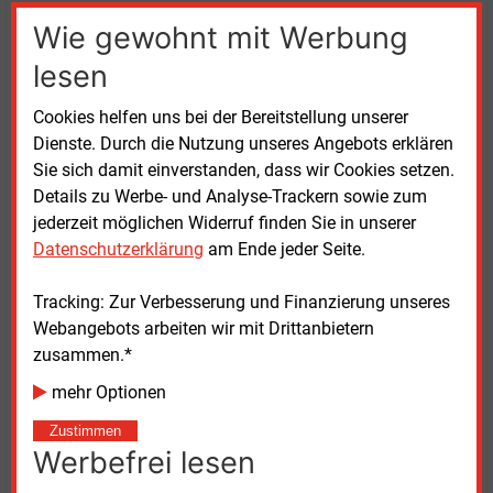
Wie gewohnt mit Werbung
Schroll deutete an, die SPÖ sei prinzipiell weiter
verhandlungsbereit. Allerdings müssten sich die
lesen
Regierungsparteien „noch einmal bewegen.“
Cookies helfen uns bei der Bereitstellung unserer
Grundsätzlich wäre ein Beschluss des EGG bei der
Dienste. Durch die Nutzung unseres Angebots erklären
Plenarsitzung des Parlaments möglich, die für 18.
Sie sich damit einverstanden, dass wir Cookies setzen.
und 19. September angesetzt ist. Am 29. September
Details zu Werbe- und Analyse-Trackern sowie zum
wird das Parlament neu gewählt.
jederzeit möglichen Widerruf finden Sie in unserer
Datenschutzerklärung
am Ende jeder Seite.
Der Energiesprecher der Grünen, Lukas Hammer,
zeigte sich entschlossen, den überarbeiteten Entwurf
Tracking: Zur Verbesserung und Finanzierung unseres
des EGG im Parlament einzubringen. Er appellierte an
Webangebots arbeiten wir mit Drittanbietern
die SPÖ, diesem doch noch zuzustimmen. Ihm
zusammen.*
zufolge kam die Regierung den Sozialdemokraten
ungewöhnlich weit entgegen. Hammer kritisierte, die
mehr Optionen
SPÖ bekunde „in Sonntagsreden sehr wohl Interesse
Zustimmen
an Energiewende und Klimaschutz.“ Konkrete
Werbefrei lesen
Gesetzesvorhaben blockiere sie indessen wieder:
„Das EGG mit derart vielen Zugeständnissen an die