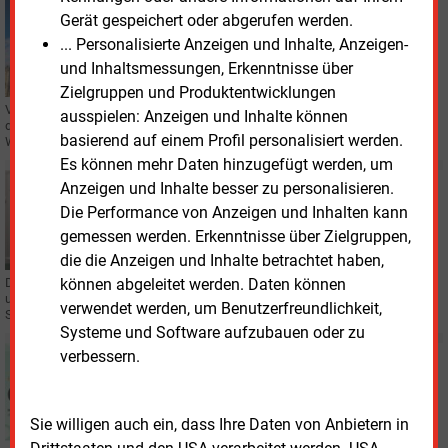
Donnerstag, 5.10.2023, 11:53
Gerät gespeichert oder abgerufen werden.
POLITIK
... Personalisierte Anzeigen und Inhalte, Anzeigen-
Energieverbände fordern Klarheit zu Preisbremsen
und Inhaltsmessungen, Erkenntnisse über
Zielgruppen und Produktentwicklungen
Verbände der Energiewirtschaft fordern von der Bundesregierung, die Dauer
ausspielen: Anzeigen und Inhalte können
der Energiepreisbremsen und der ermäßigten Umsatzsteuer für Gas- und
basierend auf einem Profil personalisiert werden.
Wärmelieferungen rasch klarzustellen.
Es können mehr Daten hinzugefügt werden, um
Mittwoch, 20.09.2023, 12:43
Anzeigen und Inhalte besser zu personalisieren.
STROM
Die Performance von Anzeigen und Inhalten kann
Expertenstreit um Strompreisbremse für Industrie
gemessen werden. Erkenntnisse über Zielgruppen,
die die Anzeigen und Inhalte betrachtet haben,
können abgeleitet werden. Daten können
Der Deutsche Gewerkschaftsbund (DGB) sprach sich für eine Verlängerung
und Modifizierung der aktuellen Strompreisbremse aus, gestützt auf eine
verwendet werden, um Benutzerfreundlichkeit,
Studie. Eine andere Studie lehnt dies ab.
Systeme und Software aufzubauen oder zu
verbessern.
Dienstag, 19.09.2023, 12:42
VERANSTALTUNG
Gastagung diskutiert Zukunft der Versorgung
Sie willigen auch ein, dass Ihre Daten von Anbietern in