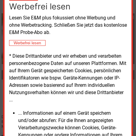
Werbefrei lesen
Lesen Sie E&M plus fokussiert ohne Werbung und
Susanne Harmsen
ohne Werbetracking. Schließen Sie jetzt das kostenlose
+49 (0) 151 28207503
s.harmsen@energie-
E&M Probe-Abo ab.
und-management.de
Werbefrei lesen
* Diese Drittanbieter und wir erheben und verarbeiten
personenbezogene Daten auf unseren Plattformen. Mit
auf Ihrem Gerät gespeicherten Cookies, persönlichen
MEHR ZUM THEMA
Identifikatoren wie bspw. Geräte-Kennungen oder IP-
Adressen sowie basierend auf Ihrem individuellen
Montag, 9.10.2023, 12:37
Nutzungsverhalten können wir und diese Drittanbieter
STUDIEN
...
Streit um Fortsetzung der Energiepreisbremsen
... Informationen auf einem Gerät speichern
Der Sachverständigenrat für Verbraucherfragen fordert, die
und/oder abrufen: Für die Ihnen angezeigten
Energiepreisbremsen bis zum Ende der Heizperiode fortzusetzen, die
Monopolkommission will sie Ende 2023 auslaufen lassen.
Verarbeitungszwecke können Cookies, Geräte-
Kennungen oder andere Informationen auf Ihrem