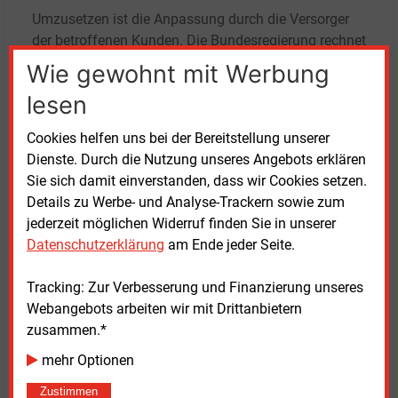
Umzusetzen ist die Anpassung durch die Versorger
der betroffenen Kunden. Die Bundesregierung rechnet
„in etwa 1.000 Fällen“ mit einer erneuten Anpassung
Wie gewohnt mit Werbung
der Entlastungsbeträge durch den Energieversorger.
lesen
„Für die Identifikation der
betroffenen Unternehmen und die Durchführung der
Cookies helfen uns bei der Bereitstellung unserer
Entlastungsbetragsanpassung ist ein erhöhter
Dienste. Durch die Nutzung unseres Angebots erklären
Zeitaufwand im Einzelfall anzunehmen“, so die
Sie sich damit einverstanden, dass wir Cookies setzen.
Verordnung. Dieser werde mit 60 Minuten und
Details zu Werbe- und Analyse-Trackern sowie zum
Personalkosten von 59,50 Euro pro Fall erstattet.
jederzeit möglichen Widerruf finden Sie in unserer
Datenschutzerklärung
am Ende jeder Seite.
Die
Änderungsverordnung der Bundesregierung
steht
als PDF zum Download bereit.
Tracking: Zur Verbesserung und Finanzierung unseres
Webangebots arbeiten wir mit Drittanbietern
zusammen.*
Freitag, 22.09.2023, 11:51 Uhr
Susanne Harmsen
mehr Optionen
© 2026 Energie & Management GmbH
Zustimmen