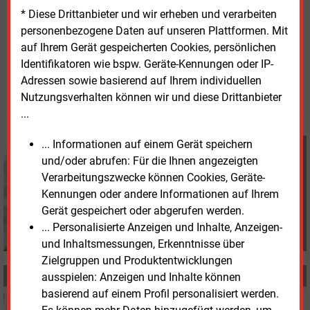
nach dem Motto „von der Kohle zur KI“.
* Diese Drittanbieter und wir erheben und verarbeiten
personenbezogene Daten auf unseren Plattformen. Mit
auf Ihrem Gerät gespeicherten Cookies, persönlichen
Freitag, 21.02.2025, 16:09 Uhr
Identifikatoren wie bspw. Geräte-Kennungen oder IP-
Davina Spohn
Adressen sowie basierend auf Ihrem individuellen
© 2026 Energie & Management GmbH
Nutzungsverhalten können wir und diese Drittanbieter
...
... Informationen auf einem Gerät speichern
Davina Spohn
und/oder abrufen: Für die Ihnen angezeigten
+49 (0) 8152 9311 18
d.spohn@energie-und-
Verarbeitungszwecke können Cookies, Geräte-
management.de
Kennungen oder andere Informationen auf Ihrem
Gerät gespeichert oder abgerufen werden.
... Personalisierte Anzeigen und Inhalte, Anzeigen-
und Inhaltsmessungen, Erkenntnisse über
Zielgruppen und Produktentwicklungen
MEHR ZUM THEMA
ausspielen: Anzeigen und Inhalte können
basierend auf einem Profil personalisiert werden.
Montag, 24.03.2025, 15:21