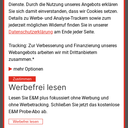
Best-Practice-Beispiele anbieten und relevante
Dienste. Durch die Nutzung unseres Angebots erklären
Akteure miteinander vernetzen
Sie sich damit einverstanden, dass wir Cookies setzen.
Details zu Werbe- und Analyse-Trackern sowie zum
Leiter des KDI NRW ist
Korbinian Kraus. Er
sieht in
jederzeit möglichen Widerruf finden Sie in unserer
der zunehmenden Komplexität der Netzausbau-
Datenschutzerklärung
am Ende jeder Seite.
Prozesse eine Herausforderung: „Die nächste Phase
wird besonders herausfordernd. Wettbewerb und
Tracking: Zur Verbesserung und Finanzierung unseres
Strukturen erfordern ein aktiveres Vorgehen. Wir
Webangebots arbeiten wir mit Drittanbietern
setzen auf Transparenz und gezielte Unterstützung
zusammen.*
aller Beteiligten.“
mehr Optionen
Stand der Digitalisierung in NRW
Zustimmen
Werbefrei lesen
Auch der Glasfaserausbau schreitet voran: Zum
30.
Juni vergangenen Jahres hatten 37,2
Prozent
Lesen Sie E&M plus fokussiert ohne Werbung und
aller Adressen einen direkten Anschluss. Für weitere
ohne Werbetracking. Schließen Sie jetzt das kostenlose
38 Prozent besteht eine konkrete Ausbauperspektive.
E&M Probe-Abo ab.
Die Landesregierung sieht in der Digitalisierung einen
Werbefrei lesen
Schlüssel für die wirtschaftliche Transformation −