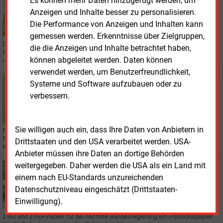
Es können mehr Daten hinzugefügt werden, um
VERTRIEB
Anzeigen und Inhalte besser zu personalisieren.
Deutsche Glasfaser und EWE wollen kooperieren
Die Performance von Anzeigen und Inhalten kann
gemessen werden. Erkenntnisse über Zielgruppen,
Das Glasfaser-Unternehmen und die EWE-Tochter haben eine
die die Anzeigen und Inhalte betrachtet haben,
Absichtserklärung für eine sogenannte Open-Access-Partnerschaft
können abgeleitet werden. Daten können
unterzeichnet.
verwendet werden, um Benutzerfreundlichkeit,
Donnerstag, 27.02.2025, 12:27
Systeme und Software aufzubauen oder zu
SMART METER
verbessern.
Österreich: Meter Rollout bei annähernd 100 Prozent
Sie willigen auch ein, dass Ihre Daten von Anbietern in
Nicht immer haben es die Netzbetreiber leicht, die digitalen Zähler an den
Mann zu bringen. Doch das Ausrollungsziel für Ende 2024 wurde wohl
Drittstaaten und den USA verarbeitet werden. USA-
erreicht, hieß es bei der IEWT in Wien.
Anbieter müssen ihre Daten an dortige Behörden
weitergegeben. Daher werden die USA als ein Land mit
Donnerstag, 20.02.2025, 16:09
einem nach EU-Standards unzureichenden
WÄRME
Handwerksverbände warnen vor Rollback
Datenschutzniveau eingeschätzt (Drittstaaten-
Einwilligung).
ZVEI und ZVEH haben für die nächste Bundesregierung ein Positionspapier