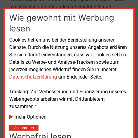
einer Saldierung mit anderen Belastungen und
Kosten lehne der VKU daher als nicht zielführenden,
Wie gewohnt mit Werbung
gesetzlichen Eingriff in die Vertragsautonomie und
lesen
die nach kaufmännisch-wirtschaftlichen
Grundsätzen erfolgende Preiskalkulation ab.
Cookies helfen uns bei der Bereitstellung unserer
Dienste. Durch die Nutzung unseres Angebots erklären
Deutlichere Strompreissenkung nötig
Sie sich damit einverstanden, dass wir Cookies setzen.
Details zu Werbe- und Analyse-Trackern sowie zum
Thorsten Lenck von der
Agora Energiewende
jederzeit möglichen Widerruf finden Sie in unserer
kritisierte, dass die Regelung nicht verhindert, „dass
Datenschutzerklärung
am Ende jeder Seite.
Stromlieferanten ihren Strompreis vor oder nach dem
Stichtag erhöhen und angesichts der stark
Tracking: Zur Verbesserung und Finanzierung unseres
gestiegenen Börsenstrompreise zur
Webangebots arbeiten wir mit Drittanbietern
Margenvergrößerung nutzten“. Daher sollte die EEG-
zusammen.*
Umlagesenkung mit einer Informationskampagne
mehr Optionen
verbunden werden, die über die EEG-Umlagesenkung
und das Recht zum Lieferantenwechsel informiere,
Zustimmen
um so den Wettbewerbsdruck zwischen den
Werbefrei lesen