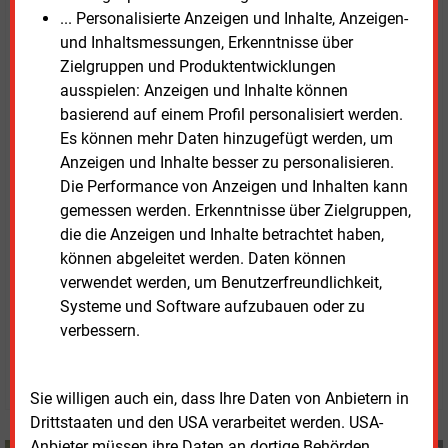
Energieversorgungsunternehmen – für die
... Personalisierte Anzeigen und Inhalte, Anzeigen-
Abschaffung aller Umlagen, auch für Kraft-Wärme-
und Inhaltsmessungen, Erkenntnisse über
Kopplung (KWK) oder Offshore-Wind-Netze sowie
Zielgruppen und Produktentwicklungen
eine Reduktion der Stromsteuer auf das EU-
ausspielen: Anzeigen und Inhalte können
Minimum. „Die derzeitige Struktur der
basierend auf einem Profil personalisiert werden.
Energiebepreisung ist dysfunktional“, sagte
Es können mehr Daten hinzugefügt werden, um
Dümpelmann. Energiepreise sollten definiert sein
Anzeigen und Inhalte besser zu personalisieren.
über die Elemente Erzeugung, Netz und Klimakosten,
Die Performance von Anzeigen und Inhalten kann
so Dümpelmanns Vorschlag. Aktuell würden fossile
gemessen werden. Erkenntnisse über Zielgruppen,
Energieträger gegenüber Strom noch steuerlich
die die Anzeigen und Inhalte betrachtet haben,
bevorteilt, kritisierte er.
können abgeleitet werden. Daten können
verwendet werden, um Benutzerfreundlichkeit,
Systeme und Software aufzubauen oder zu
Donnerstag, 7.04.2022, 11:02 Uhr
verbessern.
Susanne Harmsen
© 2026 Energie & Management GmbH
Sie willigen auch ein, dass Ihre Daten von Anbietern in
Drittstaaten und den USA verarbeitet werden. USA-
Anbieter müssen ihre Daten an dortige Behörden