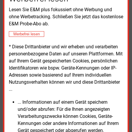
Anbietern hoch zu halten, sagte Lenck.
Lesen Sie E&M plus fokussiert ohne Werbung und
ohne Werbetracking. Schließen Sie jetzt das kostenlose
In der Beobachtung von Manuel Frondel vom
Leibniz-
E&M Probe-Abo ab.
Institut
für Wirtschaftsforschung haben die hohen
Energiepreise für die Politik die Dringlichkeit massiv
Werbefrei lesen
verstärkt, die Steuer- und Abgabenlast auf den
Strompreis zu verringern. Diese Last mache bei
* Diese Drittanbieter und wir erheben und verarbeiten
privaten Verbrauchern derzeit über 50
% des
personenbezogene Daten auf unseren Plattformen. Mit
Strompreises aus. Da einkommensschwache
auf Ihrem Gerät gespeicherten Cookies, persönlichen
Haushalte einen höheren Anteil ihres Einkommens
Identifikatoren wie bspw. Geräte-Kennungen oder IP-
zur Deckung ihres Stromverbrauchs auszugeben
Adressen sowie basierend auf Ihrem individuellen
haben als wohlhabende, hätten sie in Relation zu
Nutzungsverhalten können wir und diese Drittanbieter
ihrem Einkommen aktuell sogar einen höheren
...
Beitrag zur Finanzierung von Maßnahmen wie der
Förderung der Erneuerbaren via EEG-Umlage zu
... Informationen auf einem Gerät speichern
leisten als einkommensstarke.
und/oder abrufen: Für die Ihnen angezeigten
Verarbeitungszwecke können Cookies, Geräte-
Daher plädierte Matthias Dümpelmann von der
Kennungen oder andere Informationen auf Ihrem
8KU
– einer Kooperation acht großer kommunaler
Gerät gespeichert oder abgerufen werden.