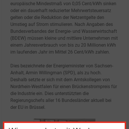
europäische Mindestmaß von 0,05
Cent/kWh sinken
oder ein dauerhaft reduzierter Mehrwertsteuersatz
gelten oder die Reduktion der Netzentgelte den
Umstieg auf Strom stimulieren. Nach Angaben des
Bundesverbandes der Energie- und Wasserwirtschaft
(BDEW) müssen kleine und mittlere Unternehmen mit
einem Jahresverbrauch von bis zu 20
Millionen
kWh
im laufenden Jahr im Mittel 26
Cent/kWh zahlen.
Dies bezeichnete der Energieminister von Sachsen-
Anhalt, Armin Willingman (SPD), als zu hoch.
Deshalb setzte er sich mit dem Amtskollegen von
Nordrhein-Westfalen für einen Brückenstrompreis für
die Industrie ein. Dies unterstützten die
Regierungschefs aller 16
Bundesländer aktuell bei
der EU in Brüssel.