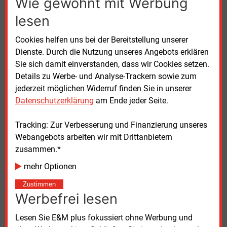
Wie gewohnt mit Werbung
lesen
Cookies helfen uns bei der Bereitstellung unserer
Dienste. Durch die Nutzung unseres Angebots erklären
Teilnehmende der Energieministerkonferenz 2024 in Kiel
Sie sich damit einverstanden, dass wir Cookies setzen.
Quelle: StMWi Bayern/Mona Taube
Details zu Werbe- und Analyse-Trackern sowie zum
jederzeit möglichen Widerruf finden Sie in unserer
Wasserstoff in ganz Deutschland gefragt
Datenschutzerklärung
am Ende jeder Seite.
Für den Wasserstoffhochlauf müssten auch
Tracking: Zur Verbesserung und Finanzierung unseres
Elektrolyseure und Verteilnetze im regulatorischen
Webangebots arbeiten wir mit Drittanbietern
Rahmen berücksichtigt werden. Vertreter der
zusammen.*
windkraftstarken nördlichen Bundesländer wollen sie
vor allem bei sich ansiedeln, um viel erneuerbaren
mehr Optionen
Strom zu speichern. Der bayrische Energieminister
Zustimmen
Hubert Aiwanger (Freie Wähler) gab zu bedenken,
Werbefrei lesen
dass für die chemische Industrie und
Kraftstoffhersteller auch Elektrolyseure in
Lesen Sie E&M plus fokussiert ohne Werbung und
Süddeutschland benötigt würden.