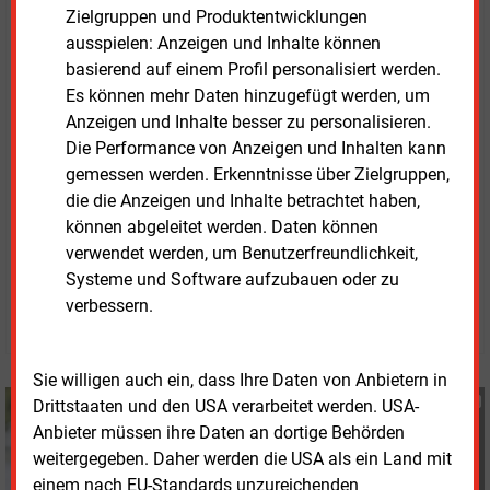
funktionieren, sagte
Zielgruppen und Produktentwicklungen
ausspielen: Anzeigen und Inhalte können
Goldschmidt. Sein Land richtet noch eine weitere
basierend auf einem Profil personalisiert werden.
Energieministerkonferenz vom 6.
bis 8.
November
Es können mehr Daten hinzugefügt werden, um
2024 in Brunsbüttel aus.
Anzeigen und Inhalte besser zu personalisieren.
Die Performance von Anzeigen und Inhalten kann
Die
Beschlüsse der Kieler Energieministerkonferenz
gemessen werden. Erkenntnisse über Zielgruppen,
stehen als PDF zum Download bereit.
die die Anzeigen und Inhalte betrachtet haben,
können abgeleitet werden. Daten können
verwendet werden, um Benutzerfreundlichkeit,
Freitag, 17.05.2024, 16:33 Uhr
Susanne Harmsen
Systeme und Software aufzubauen oder zu
verbessern.
© 2026 Energie & Management GmbH
Sie willigen auch ein, dass Ihre Daten von Anbietern in
Susanne Harmsen
Drittstaaten und den USA verarbeitet werden. USA-
+49 (0) 151 28207503
Anbieter müssen ihre Daten an dortige Behörden
s.harmsen@energie-
weitergegeben. Daher werden die USA als ein Land mit
und-management.de
einem nach EU-Standards unzureichenden