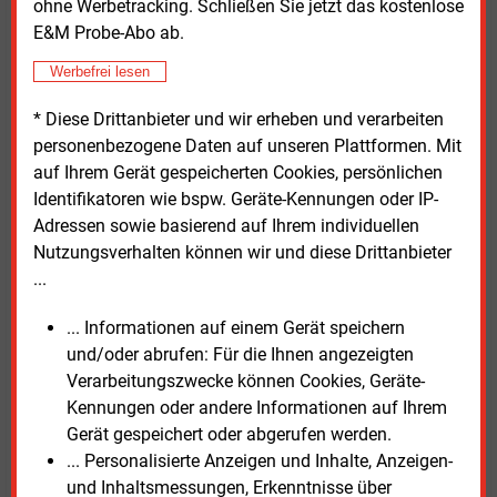
ohne Werbetracking. Schließen Sie jetzt das kostenlose
E&M Probe-Abo ab.
„Deutschland braucht im Rahmen der
Werbefrei lesen
Kraftwerksstrategie genügend wasserstofffähige
Gaskraftwerke für die Versorgungssicherheit, gerade
* Diese Drittanbieter und wir erheben und verarbeiten
auch im Süden“, forderte Aiwanger weiter. Sonst sei
personenbezogene Daten auf unseren Plattformen. Mit
kein Kohleausstieg möglich. Gastgeber Tobias
auf Ihrem Gerät gespeicherten Cookies, persönlichen
Goldschmidt Schleswig-Holstein (Grüne) betonte die
Identifikatoren wie bspw. Geräte-Kennungen oder IP-
Bedeutung der Energiewende angesichts der bereits
Adressen sowie basierend auf Ihrem individuellen
spürbaren Klimaveränderungen. „Wir müssen
Nutzungsverhalten können wir und diese Drittanbieter
energiepolitisch in Deutschland enger
...
zusammenrücken, Kompromisslinien ausloten und
dabei gleichzeitig die Energiewende weiter
... Informationen auf einem Gerät speichern
entschieden vorantreiben“, sagte er.
und/oder abrufen: Für die Ihnen angezeigten
Verarbeitungszwecke können Cookies, Geräte-
Die Energiewende laufe regional in sehr
Kennungen oder andere Informationen auf Ihrem
unterschiedlichem Tempo ab. Dennoch müsse die
Gerät gespeichert oder abgerufen werden.
Transformation hin zur Klimaneutralität in ganz
... Personalisierte Anzeigen und Inhalte, Anzeigen-
Deutschland dynamisch, kosteneffizient und sicher
und Inhaltsmessungen, Erkenntnisse über