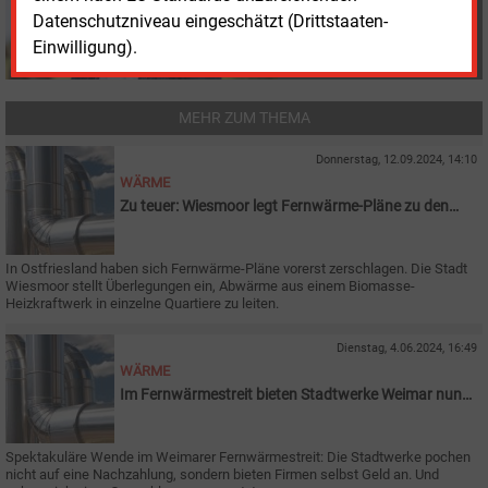
Datenschutzniveau eingeschätzt (Drittstaaten-
Einwilligung).
MEHR ZUM THEMA
Donnerstag, 12.09.2024, 14:10
WÄRME
Zu teuer: Wiesmoor legt Fernwärme-Pläne zu den
Akten
In Ostfriesland haben sich Fernwärme-Pläne vorerst zerschlagen. Die Stadt
Wiesmoor stellt Überlegungen ein, Abwärme aus einem Biomasse-
Heizkraftwerk in einzelne Quartiere zu leiten.
Dienstag, 4.06.2024, 16:49
WÄRME
Im Fernwärmestreit bieten Stadtwerke Weimar nun
Geld an
Spektakuläre Wende im Weimarer Fernwärmestreit: Die Stadtwerke pochen
nicht auf eine Nachzahlung, sondern bieten Firmen selbst Geld an. Und