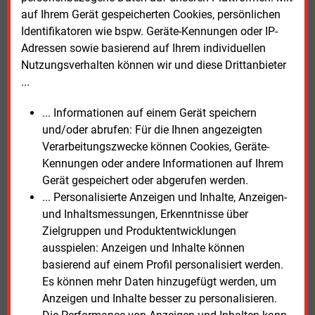
Neben mehr und gezielteren Informationen ist laut
auf Ihrem Gerät gespeicherten Cookies, persönlichen
dem Geschäftsführer des Deneff EDL Hub eine
Identifikatoren wie bspw. Geräte-Kennungen oder IP-
deutlichere Ausrichtung von Förderprogrammen auf
Adressen sowie basierend auf Ihrem individuellen
die tatsächlich erzielen CO2- und
Nutzungsverhalten können wir und diese Drittanbieter
Energieeinsparungen nötig. Dies und ein
...
gleichberechtigter Zugang für EDL-Unternehmen im
Rahmen des Beihilferechts schaffe Anreize, um die
... Informationen auf einem Gerät speichern
EDL-Nachfrage zu beleben.
und/oder abrufen: Für die Ihnen angezeigten
Verarbeitungszwecke können Cookies, Geräte-
Aufwendige Fördermechanismen ohne die
Kennungen oder andere Informationen auf Ihrem
Notwendigkeit, Energie- und CO2-Einsparungen
Gerät gespeichert oder abgerufen werden.
nachzuweisen, geben den EDL-Unternehmen keine
... Personalisierte Anzeigen und Inhalte, Anzeigen-
Möglichkeit, ihre Stärke einzubringen. Es fehlt der
und Inhaltsmessungen, Erkenntnisse über
Anreiz für die nachgewiesene eingesparte Tonne CO2
Zielgruppen und Produktentwicklungen
und die eingesparte Megawattstunde.
ausspielen: Anzeigen und Inhalte können
basierend auf einem Profil personalisiert werden.
Erfreut zeigt sich Lohse, dass sich insbesondere im
Es können mehr Daten hinzugefügt werden, um
gleichberechtigten Zugang der EDL zu Fördermitteln
Anzeigen und Inhalte besser zu personalisieren.
seit 2020 schon einiges zum Besseren gewendet