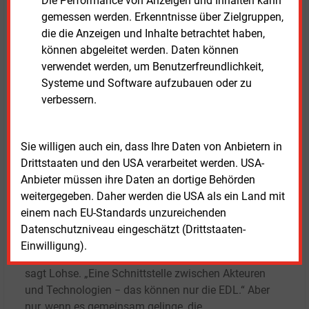
Die Performance von Anzeigen und Inhalten kann
habe. So seien in der Bundesförderung effiziente
gemessen werden. Erkenntnisse über Zielgruppen,
Gebäude (BEG) und in den Entwürfen der hoffentlich
die die Anzeigen und Inhalte betrachtet haben,
bald in den Markt kommenden Bundesförderung
können abgeleitet werden. Daten können
effiziente Wärmenetze (BEW) die EDL
verwendet werden, um Benutzerfreundlichkeit,
antragsberechtigt, die Regelungen seien
Systeme und Software aufzubauen oder zu
transparenter. „Das hilft enorm“, meint Lohse.
verbessern.
Für das Gelingen der Energiewende werde es immer
wichtiger, die verschiedenen Sektoren und
Sie willigen auch ein, dass Ihre Daten von Anbietern in
Technologien sowie die Möglichkeiten künstlicher
Drittstaaten und den USA verarbeitet werden. USA-
Intelligenz so miteinander zu koppeln, dass Angebot,
Anbieter müssen ihre Daten an dortige Behörden
Nachfrage, Leitungen und Speicher effizient und
weitergegeben. Daher werden die USA als ein Land mit
systemdienlich miteinander verknüpft werden. „Hier
einem nach EU-Standards unzureichenden
und bei der Entwicklung nutzerzentrierter
Datenschutzniveau eingeschätzt (Drittstaaten-
Geschäftsmodelle kommt den Energiedienstleistern
Einwilligung).
als Profis der Energiewende eine zentrale Rolle zu“,
sagt Lohse. „Eine Schnittstelle zwischen Akteuren
und Technologien − das können nur die EDL.“ Aber
nur, wenn es gemeinsam gelinge, die