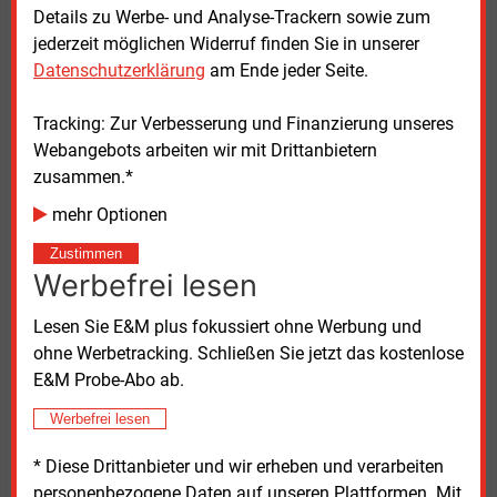
lassen“, meint dazu Lohse.
Details zu Werbe- und Analyse-Trackern sowie zum
jederzeit möglichen Widerruf finden Sie in unserer
„Es fehlt der Anreiz für die nachgewiesene
Datenschutzerklärung
am Ende jeder Seite.
eingesparte Tonne CO2 und die eingesparte
Tracking: Zur Verbesserung und Finanzierung unseres
Megawattstunde“
Webangebots arbeiten wir mit Drittanbietern
zusammen.*
Nach der Analyse des Bafa ist vor allem aufseiten der
Nachfrage immer noch sehr viel Zurückhaltung zu
mehr Optionen
beobachten. Hier bräuchte es eine gezieltere
Zustimmen
Ansprache und Aufklärung, zum Beispiel durch
Werbefrei lesen
Informationskampagnen. Das sieht auch Lohse vom
Deneff EDL Hub so und ergänzt: „Auch die Politik
Lesen Sie E&M plus fokussiert ohne Werbung und
braucht gezieltere Informationen über den Markt und
ohne Werbetracking. Schließen Sie jetzt das kostenlose
seine Akteure.“ Dafür bringt der Hub den Markt und
E&M Probe-Abo ab.
die Politik regelmäßig ins Gespräch, etwa mit
Werbefrei lesen
Branchentreffs, Updates zu wichtigen Themen oder
politischen Dialogformaten.
* Diese Drittanbieter und wir erheben und verarbeiten
personenbezogene Daten auf unseren Plattformen. Mit