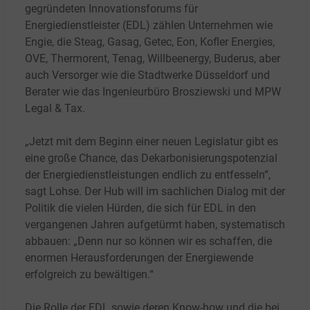
gegründeten Innovationsforums für
Energiedienstleister (EDL) zählen Unternehmen wie
Engie, die Steag, Gasag, Getec, Eon, Kofler Energies,
OVE, Thermorent, Tenag, Willbeenergy, Buderus, aber
auch Versorger wie die Stadtwerke Düsseldorf und
Berater wie das Ingenieurbüro Brosziewski und MPW
Legal & Tax.
„Jetzt mit dem Beginn einer neuen Legislatur gibt es
eine große Chance, das Dekarbonisierungspotenzial
der Energiedienstleistungen endlich zu entfesseln“,
sagt Lohse. Der Hub will im sachlichen Dialog mit der
Politik die vielen Hürden, die sich für EDL in den
vergangenen Jahren aufgetürmt haben, systematisch
abbauen: „Denn nur so können wir es schaffen, die
enormen Herausforderungen der Energiewende
erfolgreich zu bewältigen.“
Die Rolle der EDL sowie deren Know-how und die bei