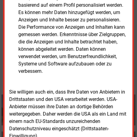
Verbrauchsstelle über einen „Smart-Meter“.
basierend auf einem Profil personalisiert werden.
Deutschland ist mit einem Prozent das Schlusslicht
Es können mehr Daten hinzugefügt werden, um
unter den EU-Staaten. Auch beim Ausbau der
Anzeigen und Inhalte besser zu personalisieren.
Stromnetze gebe es in Deutschland einen
Die Performance von Anzeigen und Inhalten kann
„bemerkenswerten Nachholbedarf“.
gemessen werden. Erkenntnisse über Zielgruppen,
die die Anzeigen und Inhalte betrachtet haben,
können abgeleitet werden. Daten können
verwendet werden, um Benutzerfreundlichkeit,
Donnerstag, 3.04.2025, 17:05 Uhr
Systeme und Software aufzubauen oder zu
Tom Weing�rtner
verbessern.
© 2026 Energie & Management GmbH
Sie willigen auch ein, dass Ihre Daten von Anbietern in
Tom Weingärtner
Drittstaaten und den USA verarbeitet werden. USA-
+49 (0) 8152 9311 0
Anbieter müssen ihre Daten an dortige Behörden
info@energie-und-management.de
weitergegeben. Daher werden die USA als ein Land mit
einem nach EU-Standards unzureichenden
Datenschutzniveau eingeschätzt (Drittstaaten-
Einwilligung).
MEHR ZUM THEMA