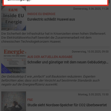
Donnerstag, 5.06.2025, 11:28
INSIDE EU ENERGIE
Eurelectric schließt Huawei aus
Die Sicherheit der Infrastruktur hat in Krisenzeiten einen hohen Stellenwert.
Die Elektrizitätswirtschaft beendet die Zusammenarbeit mit dem
chinesischen Technologiekonzern Huawei.
Donnerstag, 15.05.2025, 09:00
AUS DER AKTUELLEN AUSGABE
Schneller und günstiger mit dem neuen Gebäudetyp
E?
Der Gebäudetyp E wie „einfach“ soll Baukosten reduzieren. Experten
befürchten aber, dass sich der Verzicht auf bestimmte Standards auch
negativ auf die Energieeffizienz auswirkt.
Montag, 5.05.2025, 15:50
F&E
Studie sieht Nordsee-Speicher für CO2 überbewertet