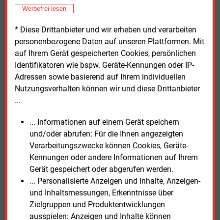
Werbefrei lesen
Eine richtige Regulierung könne dafür wichtige
Anreize setzen. Die Regulierer müssten die
* Diese Drittanbieter und wir erheben und verarbeiten
Netzentgelte so gestalten, dass ausreichend und an
personenbezogene Daten auf unseren Plattformen. Mit
den richtigen Stellen in den Netzausbau investiert
auf Ihrem Gerät gespeicherten Cookies, persönlichen
werde. Dabei müsse das Interesse der Verbraucher an
Identifikatoren wie bspw. Geräte-Kennungen oder IP-
erschwinglichen Energiepreisen ebenso
Adressen sowie basierend auf Ihrem individuellen
berücksichtigt werden wie die Notwendigkeit, eine
Nutzungsverhalten können wir und diese Drittanbieter
ausreichende Rendite für Investitionen in neue
...
Leitungen oder Speicher sicherzustellen.
Voraussetzung für die notwendige Digitalisierung der
... Informationen auf einem Gerät speichern
Netze seien darüber hinaus intelligente Messsysteme
und/oder abrufen: Für die Ihnen angezeigten
und intelligente Geräte, die eine Steuerung des
Verarbeitungszwecke können Cookies, Geräte-
Stromverbrauchs in Echtzeit ermöglichten.
Kennungen oder andere Informationen auf Ihrem
Gerät gespeichert oder abgerufen werden.
In den meisten EU-Staaten sind intelligente
... Personalisierte Anzeigen und Inhalte, Anzeigen-
Stromzähler inzwischen Standard: in den
und Inhaltsmessungen, Erkenntnisse über
skandinavischen Ländern, Italien, Spanien oder
Zielgruppen und Produktentwicklungen
Frankreich verfügt inzwischen fast jede
ausspielen: Anzeigen und Inhalte können