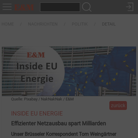
HOME
NACHRICHTEN
POLITIK
DETAIL
Quelle: Pixabay / NakNakNak / E&M
zurück
INSIDE EU ENERGIE
Effizienter Netzausbau spart Milliarden
Unser Brüsseler Korrespondent Tom Weingärtner