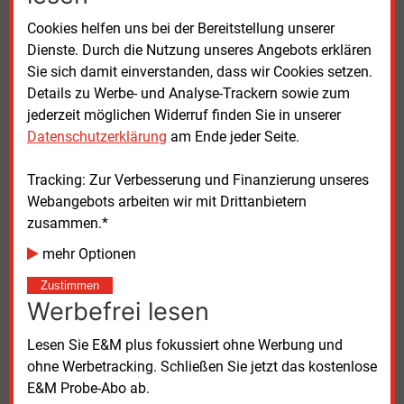
Rechnungshof sieht Effizienzpotenziale
Cookies helfen uns bei der Bereitstellung unserer
Dienste. Durch die Nutzung unseres Angebots erklären
Mit dem Ausbau der Netze hat sich auch der
Sie sich damit einverstanden, dass wir Cookies setzen.
Europäische Rechnungshof (ERH) befasst. Er geht
Details zu Werbe- und Analyse-Trackern sowie zum
von einer Verdoppelung der Stromproduktion bis
jederzeit möglichen Widerruf finden Sie in unserer
2050 aus und hat ermittelt, dass die Netzbetreiber bis
Datenschutzerklärung
am Ende jeder Seite.
dahin 1.871 Milliarden Euro investieren wollen,
deutlich weniger als der von der EU-Kommission
Tracking: Zur Verbesserung und Finanzierung unseres
geschätzte Investitionsbedarf zwischen 1994 und
Webangebots arbeiten wir mit Drittanbietern
2294 Milliarden Euro für den gleichen Zeitraum. Die
zusammen.*
Rechnungsprüfer der EU sehen allerdings ein
erhebliches Potential, mit geringeren Investitionen
mehr Optionen
auszukommen. Die Digitalisierung und andere
Zustimmen
Innovationen böten große Möglichkeiten, den Bau
Werbefrei lesen
teurer Leitungen, Umspannwerke oder Speicher zu
begrenzen und das Netz trotzdem ausreichend zu
Lesen Sie E&M plus fokussiert ohne Werbung und
ertüchtigen. Auch bei der Planung, Genehmigung und
ohne Werbetracking. Schließen Sie jetzt das kostenlose
Finanzierung gebe es Effizienzpotentiale.
E&M Probe-Abo ab.