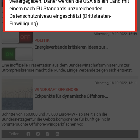
weitergegeben. Daher werden die USA als ein Land mit
einem nach EU-Standards unzureichenden
Die kommunalen Energieversorger in der EU sehen im Neu-Design des
Datenschutzniveau eingeschätzt (Drittstaaten-
Strommarktes einen Ausweg aus der Krise. Zweifel gibt es an der kompetten
Elektrifizierung des Energieverbrauchs.
Einwilligung).
Mittwoch, 19.10.2022, 16:49
POLITIK
Energieverbände kritisieren Ideen zur
Strompreisbremse scharf
Eine inoffizielle Präsentation aus dem Bundeswirtschaftsministerium zur
Strompreisbremse macht die Runde. Einige Verbände zeigen sich entsetzt.
Dienstag, 18.10.2022, 13:11
WINDKRAFT OFFSHORE
Eckpunkte für dynamische Offshore-
Ausschreibungen sind da
Schritte von 150
.000 und 75.000
Euro/MW - so stellt sich die
Bundesnetzagentur die Gebotskomponente für künftige, nicht
voruntersuchte Offshore-Windparkflächen vor.
Teilen: