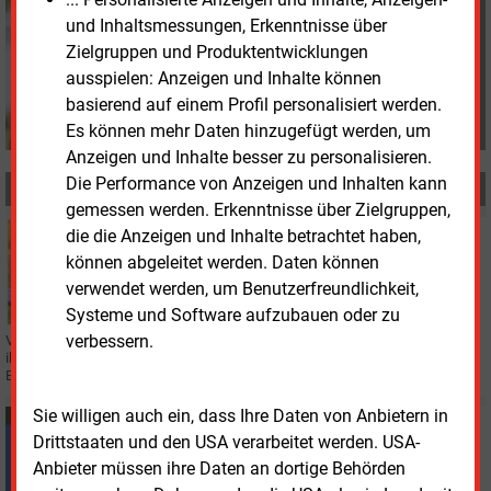
+49 (0) 151 28207503
und Inhaltsmessungen, Erkenntnisse über
s.harmsen@energie-
Zielgruppen und Produktentwicklungen
und-management.de
ausspielen: Anzeigen und Inhalte können
basierend auf einem Profil personalisiert werden.
Es können mehr Daten hinzugefügt werden, um
Anzeigen und Inhalte besser zu personalisieren.
Die Performance von Anzeigen und Inhalten kann
MEHR ZUM THEMA
gemessen werden. Erkenntnisse über Zielgruppen,
Dienstag, 29.11.2022, 16:18
die die Anzeigen und Inhalte betrachtet haben,
REGENERATIVE
können abgeleitet werden. Daten können
Direktvermarkter müssen fürs Zwangsabregeln
verwendet werden, um Benutzerfreundlichkeit,
mitunter bezahlen
Systeme und Software aufzubauen oder zu
verbessern.
Vermarkter erfahren teilweise erst hinterher vom Stromnetzbetreiber, dass er
ihre Erneuerbaren- und KWK-Anlage zwangsabgeregelt hat. Der
Entschädigung müssen sie hinterherlaufen.
Sie willigen auch ein, dass Ihre Daten von Anbietern in
Donnerstag, 27.10.2022, 10:58
Drittstaaten und den USA verarbeitet werden. USA-
POLITIK
Anbieter müssen ihre Daten an dortige Behörden
Kommunale Versorger setzen auf Differenzverträge