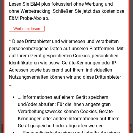
Lesen Sie E&M plus fokussiert ohne Werbung und
erneuerbaren Stroms sinnvoll nutzen zu können,
ohne Werbetracking. Schließen Sie jetzt das kostenlose
müssten auch Anwendungen und Speicher in
E&M Probe-Abo ab.
anderen Sektoren einbezogen werden. Für die
Stromreserve sollten zudem rein erneuerbare
Werbefrei lesen
Kapazitätsmechanismen eingesetzt werden, fordert
* Diese Drittanbieter und wir erheben und verarbeiten
das FÖS.
personenbezogene Daten auf unseren Plattformen. Mit
auf Ihrem Gerät gespeicherten Cookies, persönlichen
Das
Policy Paper von DUH und FÖS zum
Identifikatoren wie bspw. Geräte-Kennungen oder IP-
Strommarktdesign
steht auf der Internetseite der DUH
Adressen sowie basierend auf Ihrem individuellen
zum
Download
bereit.
Nutzungsverhalten können wir und diese Drittanbieter
...
Donnerstag, 20.10.2022, 12:58 Uhr
Susanne Harmsen
... Informationen auf einem Gerät speichern
und/oder abrufen: Für die Ihnen angezeigten
© 2026 Energie & Management GmbH
Verarbeitungszwecke können Cookies, Geräte-
Kennungen oder andere Informationen auf Ihrem
Gerät gespeichert oder abgerufen werden.
Susanne Harmsen
... Personalisierte Anzeigen und Inhalte, Anzeigen-