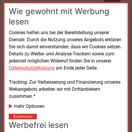
Wie gewohnt mit Werbung
lesen
Cookies helfen uns bei der Bereitstellung unserer
Dienste. Durch die Nutzung unseres Angebots erklären
Sie sich damit einverstanden, dass wir Cookies setzen.
Details zu Werbe- und Analyse-Trackern sowie zum
jederzeit möglichen Widerruf finden Sie in unserer
Datenschutzerklärung
am Ende jeder Seite.
Vorschläge zum neuen Strommarktdesign der Deutschen
Tracking: Zur Verbesserung und Finanzierung unseres
Umwelthilfe
Webangebots arbeiten wir mit Drittanbietern
(Zum Vergrößern bitte auf das Bild klicken)
zusammen.*
Quelle: FÖS
mehr Optionen
Transportengpässen sollten direkt in den Marktpreis
einbezogen werden, das werde den Bedarf für
Zustimmen
Werbefrei lesen
Redispatch und fossile Reservekraftwerke reduzieren,
sagte Wettingfeld. Um Erzeugungsspitzen