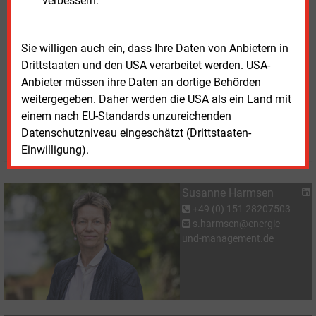
verbessern.
Grünheizölquoten.
Die
Anmerkungen der Bundesratsausschüsse zum
Sie willigen auch ein, dass Ihre Daten von Anbietern in
GModG
stehen im Internet bereit.
Drittstaaten und den USA verarbeitet werden. USA-
Anbieter müssen ihre Daten an dortige Behörden
weitergegeben. Daher werden die USA als ein Land mit
Freitag, 5.06.2026, 12:14 Uhr
Susanne Harmsen
einem nach EU-Standards unzureichenden
Datenschutzniveau eingeschätzt (Drittstaaten-
© 2026 Energie & Management GmbH
Einwilligung).
Susanne Harmsen
+49 (0) 151 28207503
s.harmsen@energie-
und-management.de