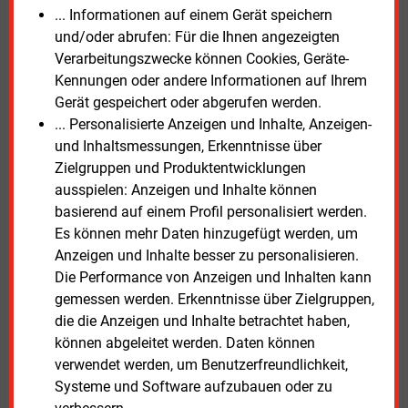
... Informationen auf einem Gerät speichern
und/oder abrufen: Für die Ihnen angezeigten
Der Bundestag befasst sich voraussichtlich am
Verarbeitungszwecke können Cookies, Geräte-
11.
Juni 2026 in erster Lesung mit dem
Kennungen oder andere Informationen auf Ihrem
Gesetzentwurf. Einen Tag später soll der Bundesrat
Gerät gespeichert oder abgerufen werden.
über seine Stellungnahme beraten. Formal hätte die
... Personalisierte Anzeigen und Inhalte, Anzeigen-
Länderkammer dafür noch bis zum 26.
Juni Zeit.
und Inhaltsmessungen, Erkenntnisse über
Nach einem Beschluss muss die Bundesregierung die
Zielgruppen und Produktentwicklungen
Stellungnahme unverzüglich an den Bundestag
ausspielen: Anzeigen und Inhalte können
weiterleiten und kann zusätzlich eine Gegenäußerung
basierend auf einem Profil personalisiert werden.
vorlegen.
Es können mehr Daten hinzugefügt werden, um
Anzeigen und Inhalte besser zu personalisieren.
Welche Empfehlungen der Bundesrat am 12.
Juni
Die Performance von Anzeigen und Inhalten kann
tatsächlich übernimmt, ist noch offen. Bereits vor der
gemessen werden. Erkenntnisse über Zielgruppen,
Sitzung zeichnen sich jedoch zentrale Konfliktpunkte
die die Anzeigen und Inhalte betrachtet haben,
ab. Dazu zählen insbesondere die Ausgestaltung der
können abgeleitet werden. Daten können
Bio-Treppe, die künftigen Anforderungen an
verwendet werden, um Benutzerfreundlichkeit,
Heizungsanlagen sowie die bislang fehlenden
Systeme und Software aufzubauen oder zu
Bewertungsgrundlagen für geplante Grüngas- und