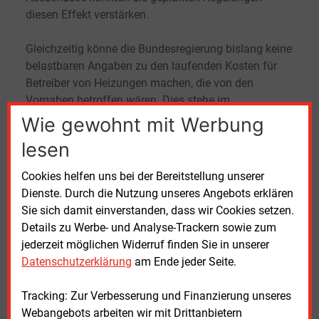
diesen Effekt verstärken.
Gleichzeitig könne die Bundesregierung bislang keine
belastbaren Angaben zu den laufenden Kosten für
Betreiber von Heizungen machen, die von den
Vorgaben betroffen wären. Dies stehe im
Widerspruch zum Ziel einer höheren
Wie gewohnt mit Werbung
Planungssicherheit.
lesen
Kostenteilung mit Mietern kritisiert
Cookies helfen uns bei der Bereitstellung unserer
Dienste. Durch die Nutzung unseres Angebots erklären
Auch die geplante Kostenaufteilung zwischen
Sie sich damit einverstanden, dass wir Cookies setzen.
Vermietern und Mietern sehen die Ausschüsse
Details zu Werbe- und Analyse-Trackern sowie zum
kritisch. Zwar könne der vorgesehene Mechanismus
jederzeit möglichen Widerruf finden Sie in unserer
steigende Nebenkosten teilweise abfedern.
Datenschutzerklärung
am Ende jeder Seite.
Gleichzeitig werde das Risiko für Vermieter bei einem
Bioanteil von 30
Prozent begrenzt. Haushalte in
Tracking: Zur Verbesserung und Finanzierung unseres
energetisch schlechten Gebäuden könnten dadurch
Webangebots arbeiten wir mit Drittanbietern