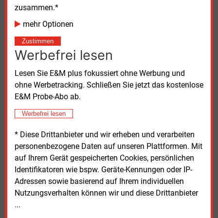
schlechter gestellt werden als nach geltendem Recht.
zusammen.*
mehr Optionen
Darüber hinaus kritisieren die Ausschüsse den hohen
bürokratischen Aufwand der Mieterschutzregelungen.
Zustimmen
In Verbindung mit dem Wegfall einer verpflichtenden
Werbefrei lesen
Beratung seien Fehlentscheidungen bei
Lesen Sie E&M plus fokussiert ohne Werbung und
Heizungserneuerungen und zusätzliche
ohne Werbetracking. Schließen Sie jetzt das kostenlose
Rechtsstreitigkeiten nicht ausgeschlossen.
E&M Probe-Abo ab.
Zu den konkreten Änderungsvorschlägen gehört ein
Werbefrei lesen
sogenannter Flottenansatz für
Wohnungsunternehmen und
* Diese Drittanbieter und wir erheben und verarbeiten
Wohnungsgenossenschaften. Zudem empfehlen die
personenbezogene Daten auf unseren Plattformen. Mit
Ausschüsse eine deutlich feiner gestufte Bio-Treppe.
auf Ihrem Gerät gespeicherten Cookies, persönlichen
Diese würde den Anteil grüner Brennstoffe
Identifikatoren wie bspw. Geräte-Kennungen oder IP-
schrittweise von 10 Prozent im Jahr 2029 auf 100
Adressen sowie basierend auf Ihrem individuellen
Prozent im Jahr 2045 erhöhen.
Nutzungsverhalten können wir und diese Drittanbieter
...
Weiteres Vorgehen