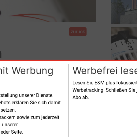
zurück
n
mit Werbung
Werbefrei les
Lesen Sie E&M plus fokussie
hutz in der Wärmeversorgung weist der
Werbetracking. Schließen Sie 
tstellung unserer Dienste.
Beheizungsstruktur von Wohnungen hin.
Abo ab.
bots erklären Sie sich damit
 setzen.
rackern sowie zum jederzeit
n unserer
eder Seite.