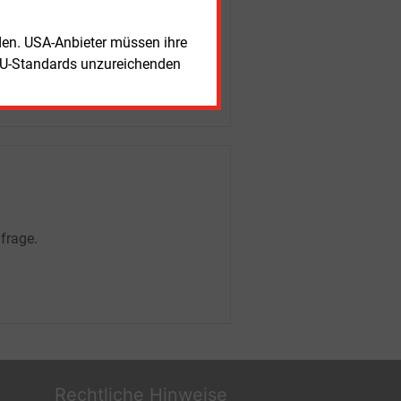
rden. USA-Anbieter müssen ihre
EU-Standards unzureichenden
frage.
Rechtliche Hinweise