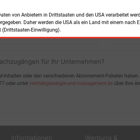
Marktdaten
+ einmal täglich E&M daily
 Daten von Anbietern in Drittstaaten und den USA verarbeitet we
+ zwei Ausgaben der Zeitung E&M
ergegeben. Daher werden die USA als ein Land mit einem nach 
ohne automatische Verlängerung
(Drittstaaten-Einwilligung).
JETZT KOSTENLOS TESTEN
LOGIN
fachzugängen für Ihr Unternehmen?
M-Inhalten oder den verschiedenen Abonnement-Paketen haben.
-77 oder unter
vertrieb@energie-und-management.de
über Ihre An
Informationen
Werbung &