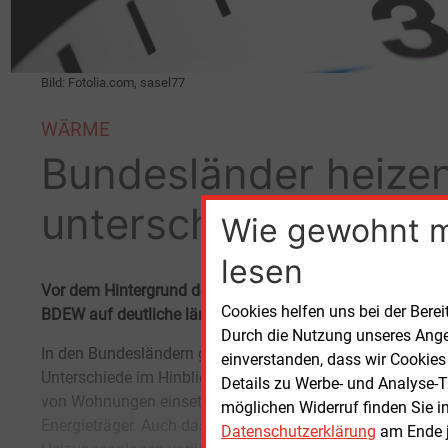
Bild: Fotolia.com, sasel77
WÄRME
Bundesländer heize
unterschiedlich
Wie gewohnt 
lesen
Vor dem Hintergrund der Diskussionen über mehr Klimasc
Cookies helfen uns bei der Berei
BDEW auf deutliche länderbezogene Unterschiede in der 
Durch die Nutzung unseres Ange
In den Bundesländern gibt es deutliche
Wasserwirtschaft. Als wichtige
einverstanden, dass wir Cookies
Unterschiede im Hinblick auf die zum Heizen
Einflussfaktoren nennt der BDEW
Details zu Werbe- und Analyse-T
von Wohnungen einsetzten Technologien und
Siedlungsdichte, vorhandene
möglichen Widerruf finden Sie i
Energieträger. Auch das Durchschnittsalter der
Leitungsinfrastruktur und regionale
Datenschutzerklärung
am Ende j