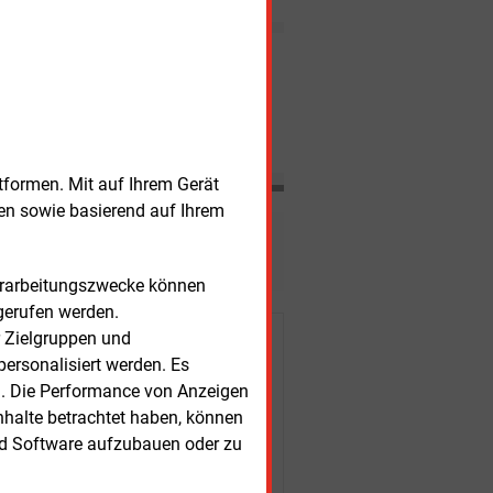
der Großen Koalition wird
wesentliche Auswirkungen im
Bereich Heizung und Wärme
Nachrichten
haben: Für Erdgas ergeben
sich neue Chancen.
itag, 7.08.2026, 08:16 Uhr
STATISTIK
DES
utsche Treibhausgasemissionen
TAGES
nken
tformen. Mit auf Ihrem Gerät
sen sowie basierend auf Ihrem
esen?
Verarbeitungszwecke können
gerufen werden.
r Zielgruppen und
r Kunden
ersonalisiert werden. Es
n. Die Performance von Anzeigen
nhalte betrachtet haben, können
nd Software aufzubauen oder zu