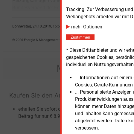
Heizungsanlagen variiere, so der
Beson
Bundesverband der Energie- und
Tracking: Zur Verbesserung und
Webangebots arbeiten wir mit D
mehr Optionen
Donnerstag, 24.10.2019, 16:55 Uhr
Peter Focht
Zustimmen
© 2026 Energie & Management GmbH
* Diese Drittanbieter und wir e
gespeicherten Cookies, persönli
individuellen Nutzungsverhalten 
Möchten Sie dies
... Informationen auf eine
Cookies, Geräte-Kennungen 
... Personalisierte Anzeige
Kaufen Sie den Artikel
Te
Produktentwicklungen ausspi
un
können mehr Daten hinzugef
erhalten Sie sofort diesen redaktionellen
und Inhalten kann gemessen 
Beitrag für nur €
8.93
abgeleitet werden. Daten k
verbessern.