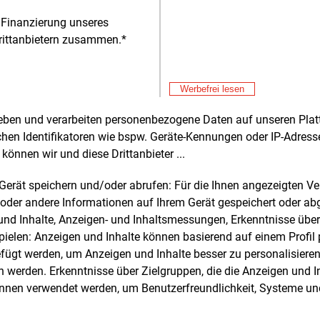
derheiten.Dass in Nieder
 Finanzierung unseres
rittanbietern zusammen.*
Alle 
Fre
E&M
Werbefrei lesen
De
si
rheben und verarbeiten personenbezogene Daten auf unseren Plat
chen Identifikatoren wie bspw. Geräte-Kennungen oder IP-Adres
können wir und diese Drittanbieter ...
e und weitere Nachrichten l
m Gerät speichern und/oder abrufen: Für die Ihnen angezeigten 
oder andere Informationen auf Ihrem Gerät gespeichert oder ab
n und Inhalte, Anzeigen- und Inhaltsmessungen, Erkenntnisse übe
E&M
sten Sie
kostenlos
Login fü
elen: Anzeigen und Inhalte können basierend auf einem Profil p
d unverbindlich
ügt werden, um Anzeigen und Inhalte besser zu personalisiere
werden. Erkenntnisse über Zielgruppen, die die Anzeigen und I
Zwei Wochen kostenfreier Zugang
önnen verwendet werden, um Benutzerfreundlichkeit, Systeme u
Zugang auf stündlich aktualisierte
Nachrichten mit Prognose- und