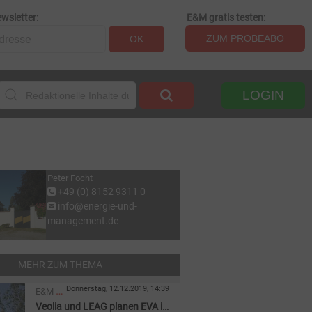
wsletter:
E&M gratis testen:
ZUM PROBEABO
OK
LOGIN
Peter Focht
+49 (0) 8152 9311 0
info@energie-und-
management.de
MEHR ZUM THEMA
Donnerstag, 12.12.2019, 14:39
E&M
Veolia und LEAG planen EVA in