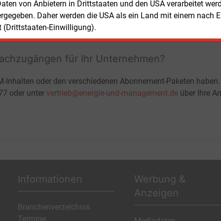
 Daten von Anbietern in Drittstaaten und den USA verarbeitet we
ergegeben. Daher werden die USA als ein Land mit einem nach 
Teilen:
(Drittstaaten-Einwilligung).
fachzugängen für Ihr Unternehmen?
M-Inhalten oder den verschiedenen Abonnement-Paketen haben.
-77 oder unter
vertrieb@energie-und-management.de
über Ihre An
Informationen
Werbung &
Anzeigen
Branchenverzeichnis
Termine
Mediadaten