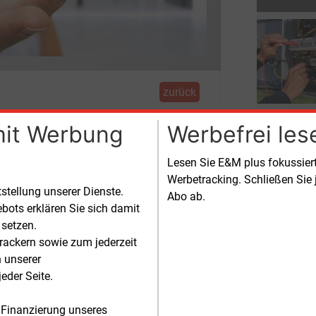
zurück
mit Werbung
Werbefrei les
-MW-
Lesen Sie E&M plus fokussie
Chemnitz
Werbetracking. Schließen Sie 
tstellung unserer Dienste.
Abo ab.
bots erklären Sie sich damit
f bei Chemnitz entsteht ein weiterer
 setzen.
rackern sowie zum jederzeit
n unserer
iewende. „Indem wir den geplanten
eder Seite.
speicher an unser 110-Kilovolt-
pannungsnetz anschließen, leisten wir
 Finanzierung unseres