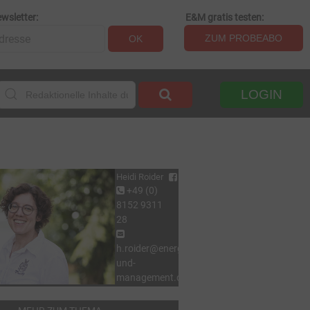
wsletter:
E&M gratis testen:
ZUM PROBEABO
OK
LOGIN
Heidi Roider
+49 (0)
8152 9311
28
h.roider@energie-
und-
management.de