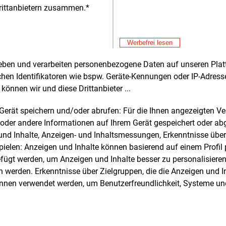
erteilnetzbetreiber unseren Beitrag zum
rittanbietern zusammen.*
gen dieses Vorhabens“, sagt Steffen
, Leiter der Netzregion Südsachsen bei
tz Strom.
Werbefrei lesen
agspartner ist Eneco Energy Trade. Der
rheben und verarbeiten personenbezogene Daten auf unseren Plat
Alle 
lsarm des Lichtblick Mutterkonzerns
chen Identifikatoren wie bspw. Geräte-Kennungen oder IP-Adres
 soll künftig den Energiehandel für die
Mit
können wir und diese Drittanbieter ...
E&M
rger abwickeln. Lichtblick ist Teil des
En
m Gerät speichern und/oder abrufen: Für die Ihnen angezeigten 
rländischen Energieunternehmens
Mit
E&M
oder andere Informationen auf Ihrem Gerät gespeichert oder ab
, dessen Mehrheitseigner mit 80
Prozent
Ve
n und Inhalte, Anzeigen- und Inhaltsmessungen, Erkenntnisse übe
apanische Unternehmen Mitsubishi ist.
ei
Mit
E&M
elen: Anzeigen und Inhalte können basierend auf einem Profil p
rittgrößten japanischen Stromanbieter
Ro
ügt werden, um Anzeigen und Inhalte besser zu personalisiere
 gehören die übrigen 20
Prozent.
werden. Erkenntnisse über Zielgruppen, die die Anzeigen und I
Mit
E&M
önnen verwendet werden, um Benutzerfreundlichkeit, Systeme u
Mi
Au
Mit
E&M
Kl