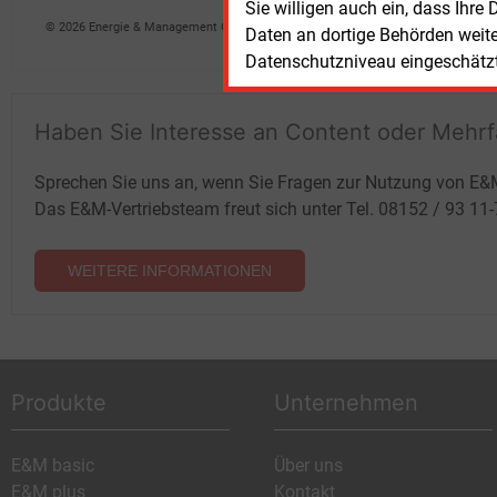
Sie willigen auch ein, dass Ihre
© 2026 Energie & Management GmbH
Daten an dortige Behörden weit
Datenschutzniveau eingeschätzt 
Haben Sie Interesse an Content oder Mehr
Sprechen Sie uns an, wenn Sie Fragen zur Nutzung von E&
Das E&M-Vertriebsteam freut sich unter Tel. 08152 / 93 11
WEITERE INFORMATIONEN
Produkte
Unternehmen
E&M basic
Über uns
E&M plus
Kontakt