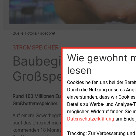
Quelle: Fotolia / sdecoret
STROMSPEICHER
Wie gewohnt 
Baubeginn für 100
lesen
Großspeicher nahe 
Cookies helfen uns bei der Berei
Durch die Nutzung unseres Ange
Rund 100 Millionen Euro für 100 MW Leistung: In Röhrsdor
einverstanden, dass wir Cookies
Großbatteriespeicher.
Details zu Werbe- und Analyse-T
möglichen Widerruf finden Sie i
Auf einem Gewerbegebiet der Stadt Chemnitz
Energ
Datenschutzerklärung
am Ende j
baut das Unternehmen Lichtblick in den
Strom
kommenden 18
Monaten ein
Hochs
Tracking: Zur Verbesserung und