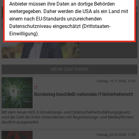
Anbieter müssen ihre Daten an dortige Behörden
Susanne Harmsen
weitergegeben. Daher werden die USA als ein Land mit
+49 (0) 151 28207503
einem nach EU-Standards unzureichenden
s.harmsen@energie-
Datenschutzniveau eingeschätzt (Drittstaaten-
und-management.de
Einwilligung).
MEHR ZUM THEMA
Freitag, 14.11.2025, 12:41
IT
Bundestag beschließt nationales IT-Sicherheitsrecht
Mit dem neuen NIS-2-Umsetzungs- und Cybersicherheitsstärkungsgesetz
wird die Zahl der Kritis-Unternehmen mit Registrierungs- und Meldepflichten
deutlich ausgeweitet.
Freitag, 24.10.2025, 11:57