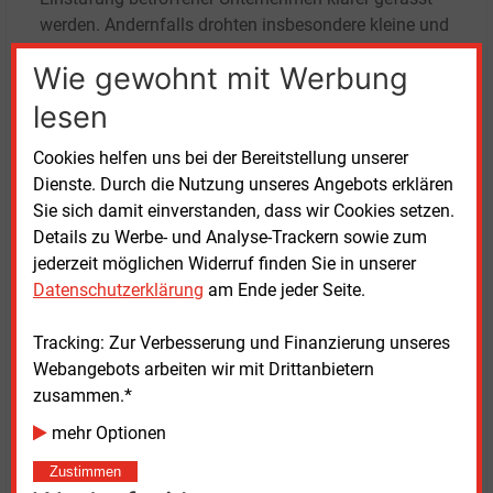
werden. Andernfalls drohten insbesondere kleine und
mittelständische Unternehmen, überfordert zu
Wie gewohnt mit Werbung
werden.
lesen
BREKO sieht Risiken für Glasfasernetze
Cookies helfen uns bei der Bereitstellung unserer
Dienste. Durch die Nutzung unseres Angebots erklären
Der BREKO unterstreicht, dass
Sie sich damit einverstanden, dass wir Cookies setzen.
Telekommunikationsunternehmen bereits
Details zu Werbe- und Analyse-Trackern sowie zum
umfangreich in Netz- und IT-Sicherheit investierten.
jederzeit möglichen Widerruf finden Sie in unserer
Geschäftsführer Stephan Albers
Datenschutzerklärung
am Ende jeder Seite.
kritisiert am Gesetzentwurf die Ausweitung der
Untersagungsmöglichkeit für sogenannte kritische
Tracking: Zur Verbesserung und Finanzierung unseres
Komponenten auch auf Glasfasernetze. Dies könne
Webangebots arbeiten wir mit Drittanbietern
zu rechtlicher Unsicherheit und vermeidbaren
zusammen.*
bürokratischen Belastungen führen. Der BREKO
fordert eine Überarbeitung dieser Regelung, um
mehr Optionen
wirtschaftliche Risiken zu minimieren und laufende
Zustimmen
Investitionen in den Netzausbau nicht zu gefährden.