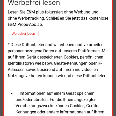
Werbefrei lesen
Ob der Gesetzentwurf die Bedenken der Verbände im
parlamentarischen Verfahren noch aufnimmt, bleibt
Lesen Sie E&M plus fokussiert ohne Werbung und
offen.
ohne Werbetracking. Schließen Sie jetzt das kostenlose
E&M Probe-Abo ab.
BSI erhält zentrale Rolle
Werbefrei lesen
Das Bundesamt für Sicherheit in der
* Diese Drittanbieter und wir erheben und verarbeiten
Informationstechnik (BSI) wird mit dem neuen Gesetz
personenbezogene Daten auf unseren Plattformen. Mit
zur zentralen Aufsichtsbehörde für IT-Sicherheit in
auf Ihrem Gerät gespeicherten Cookies, persönlichen
Deutschland ausgebaut. Nach Angaben des BSI wird
Identifikatoren wie bspw. Geräte-Kennungen oder IP-
sich der Kreis der regulierten Einrichtungen von
Adressen sowie basierend auf Ihrem individuellen
derzeit rund 4.500 auf 29.500 vergrößern. Dazu
Nutzungsverhalten können wir und diese Drittanbieter
zählen künftig auch viele Unternehmen außerhalb der
...
klassischen kritischen Infrastrukturen. Für sie gelten
neue Pflichten wie Registrierung, Meldung erheblicher
... Informationen auf einem Gerät speichern
Sicherheitsvorfälle sowie Umsetzung technischer und
und/oder abrufen: Für die Ihnen angezeigten
organisatorischer Maßnahmen – etwa
Verarbeitungszwecke können Cookies, Geräte-
Risikobewertungen, Sicherheitskonzepte oder
Kennungen oder andere Informationen auf Ihrem
Maßnahmen zur Absicherung der Lieferkette.