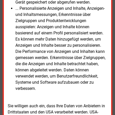
Gerät gespeichert oder abgerufen werden.
... Personalisierte Anzeigen und Inhalte, Anzeigen-
BSI-Präsidentin Claudia Plattner erklärte: „Mit dem
und Inhaltsmessungen, Erkenntnisse über
heutigen Regierungsentwurf geht Deutschland einen
Zielgruppen und Produktentwicklungen
wichtigen Schritt in Richtung einer resilienten
ausspielen: Anzeigen und Inhalte können
Cybernation.“ Besonders betonte sie die
basierend auf einem Profil personalisiert werden.
Verantwortung der Geschäftsführungen. Um vom
Es können mehr Daten hinzugefügt werden, um
Gesetz betroffene Einrichtungen zu unterstützen,
Anzeigen und Inhalte besser zu personalisieren.
stellt das BSI Informationen und eine interaktive
Die Performance von Anzeigen und Inhalten kann
Prüfung zur Betroffenheit
auf seiner Website bereit.
gemessen werden. Erkenntnisse über Zielgruppen,
die die Anzeigen und Inhalte betrachtet haben,
Die
BEE-Stellungnahme zum NIS2-
können abgeleitet werden. Daten können
Gesetzentwurf
steht im Internet bereit.
verwendet werden, um Benutzerfreundlichkeit,
Systeme und Software aufzubauen oder zu
verbessern.
Mittwoch, 30.07.2025, 14:58 Uhr
Susanne Harmsen
© 2026 Energie & Management GmbH
Sie willigen auch ein, dass Ihre Daten von Anbietern in
Drittstaaten und den USA verarbeitet werden. USA-