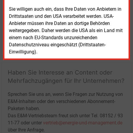
Sie willigen auch ein, dass Ihre Daten von Anbietern in
Drittstaaten und den USA verarbeitet werden. USA-
Anbieter müssen ihre Daten an dortige Behörden
weitergegeben. Daher werden die USA als ein Land mit
einem nach EU-Standards unzureichenden
LOGIN
Datenschutzniveau eingeschätzt (Drittstaaten-
Einwilligung).
Haben Sie Interesse an Content oder
Mehrfachzugängen für Ihr Unternehmen?
Sprechen Sie uns an, wenn Sie Fragen zur Nutzung von
E&M-Inhalten oder den verschiedenen Abonnement-
Paketen haben.
Das E&M-Vertriebsteam freut sich unter Tel. 08152 / 93
11-77 oder unter
vertrieb@energie-und-management.de
über Ihre Anfrage.