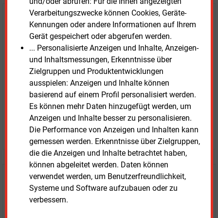
und/oder abrufen: Für die Ihnen angezeigten
Verarbeitungszwecke können Cookies, Geräte-
E&M
Testen Sie
kostenlos und
Kennungen oder andere Informationen auf Ihrem
unverbindlich
Gerät gespeichert oder abgerufen werden.
... Personalisierte Anzeigen und Inhalte, Anzeigen-
Zwei Wochen kostenfreier Zugang
und Inhaltsmessungen, Erkenntnisse über
Zugang auf stündlich aktualisierte Nachrichten mit
Zielgruppen und Produktentwicklungen
Prognose- und Marktdaten
ausspielen: Anzeigen und Inhalte können
+ einmal täglich E&M daily
basierend auf einem Profil personalisiert werden.
+ zwei Ausgaben der Zeitung E&M
Es können mehr Daten hinzugefügt werden, um
ohne automatische Verlängerung
Anzeigen und Inhalte besser zu personalisieren.
Die Performance von Anzeigen und Inhalten kann
JETZT KOSTENLOS TESTEN
gemessen werden. Erkenntnisse über Zielgruppen,
die die Anzeigen und Inhalte betrachtet haben,
können abgeleitet werden. Daten können
verwendet werden, um Benutzerfreundlichkeit,
Login für Kunden
Systeme und Software aufzubauen oder zu
verbessern.