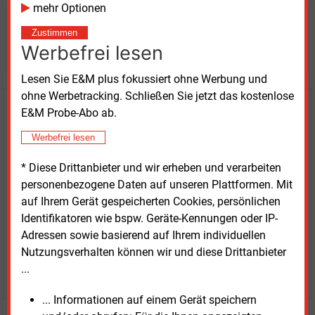
mehr Optionen
Möchten Sie diese und
Zustimmen
weitere Nachrichten lesen?
Werbefrei lesen
Lesen Sie E&M plus fokussiert ohne Werbung und
ohne Werbetracking. Schließen Sie jetzt das kostenlose
Kaufen Sie den Artikel
E&M Probe-Abo ab.
Werbefrei lesen
erhalten Sie sofort diesen redaktionellen Beitrag für
nur €
2.98
* Diese Drittanbieter und wir erheben und verarbeiten
personenbezogene Daten auf unseren Plattformen. Mit
auf Ihrem Gerät gespeicherten Cookies, persönlichen
Identifikatoren wie bspw. Geräte-Kennungen oder IP-
Adressen sowie basierend auf Ihrem individuellen
Nutzungsverhalten können wir und diese Drittanbieter
...
JETZT ARTIKEL KAUFEN
... Informationen auf einem Gerät speichern