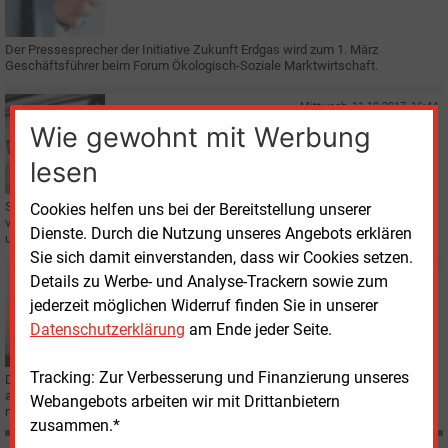
Marktwirtschaft
Der Pressesprecher der Initiative Zukunft Erdgas wird zum 1.
März
Geschäftsführer beim Forum Ökologisch-Soziale Marktwirtschaft.
Mittwoch, 11.10.2017, 16:44
E&M
STROM
Wie gewohnt mit Werbung
Die wahren Stromkosten adressieren
lesen
Sollen erneuerbare Energien ohne Förderung auskommen, so müssten die
Cookies helfen uns bei der Bereitstellung unserer
von konventionellen Energieträgern verursachten Kosten eingepreist werden,
Dienste. Durch die Nutzung unseres Angebots erklären
um Marktverzerrungen zu beseitigen.
Sie sich damit einverstanden, dass wir Cookies setzen.
Details zu Werbe- und Analyse-Trackern sowie zum
Donnerstag, 27.04.2017, 10:49
E&M
KERNKRAFT
jederzeit möglichen Widerruf finden Sie in unserer
Kosten von Atomunfällen sind unzureichend
Datenschutzerklärung
am Ende jeder Seite.
abgesichert
Tracking: Zur Verbesserung und Finanzierung unseres
Die Atomkraftwerke in Deutschlands Nachbarländern sind laut einer Studie
allesamt nicht ausreichend versichert, um die Kosten eines schweren
Webangebots arbeiten wir mit Drittanbietern
nuklearen Unfalls zu decken.
zusammen.*