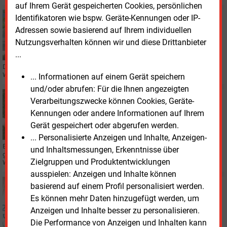
auf Ihrem Gerät gespeicherten Cookies, persönlichen
Donnerstag, 19.12.2024, 11:49
Identifikatoren wie bspw. Geräte-Kennungen oder IP-
PERSONALIE
Adressen sowie basierend auf Ihrem individuellen
Stadtwerke Schwerin vollziehen Generationswechsel
Nutzungsverhalten können wir und diese Drittanbieter
...
Die Stadtwerke Schwerin müssen sich von Ihrem Geschäftsführer Dr. Josef
Wolf verabschieden. Die Nachfolge ist bereits geregelt.
... Informationen auf einem Gerät speichern
und/oder abrufen: Für die Ihnen angezeigten
Dienstag, 5.09.2023, 15:39
Verarbeitungszwecke können Cookies, Geräte-
VERBÄNDE
Kennungen oder andere Informationen auf Ihrem
Klare Richtung für die Wärmewende gefordert
Gerät gespeichert oder abgerufen werden.
... Personalisierte Anzeigen und Inhalte, Anzeigen-
Beim Strategieforum für kleine und mittlere Unternehmen (KMU) des BDEW
und Inhaltsmessungen, Erkenntnisse über
ging es vor allem um das Gebäudeenergiegesetz (GEG), das noch in dieser
Zielgruppen und Produktentwicklungen
Woche beschlossen werden soll.
ausspielen: Anzeigen und Inhalte können
Montag, 5.06.2023, 14:16
basierend auf einem Profil personalisiert werden.
BILANZ
Es können mehr Daten hinzugefügt werden, um
Wemag fährt unerwartet hohen Gewinn ein und
Anzeigen und Inhalte besser zu personalisieren.
investiert kräftig
Die Performance von Anzeigen und Inhalten kann