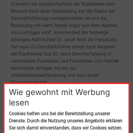
Schwerin als Gesellschafterin der Stadtwerke dem
Wunsch nach einer Verstärkung auf der Ebene der
Geschäftsführung nachgekommen ist und die
Besetzung mit Herrn Nispel sogar aus dem eigenen
Haus erfolgen wird“, kommentiert der bisherige
Alleingeschäftsführer Dr. Josef Wolf die Personalie.
Der neue Co-Geschäftsführer bringt nach Angaben
der Stadtwerke fast 20 Jahre Berufserfahrung in
verschieden Positionen und Funktionen vom Betrieb
technischer Anlagen bis hin zur
Unternehmensentwicklung und zum Asset
Management mit.
Wie gewohnt mit Werbung
Schwerins Oberbürgermeister Rico Badenschier
lesen
(SPD) sieht mit der Personalie auch „den sich
abzeichnenden Generationswechsel“ in der
Cookies helfen uns bei der Bereitstellung unserer
Unternehmensführung in die Wege geleitet.
Dienste. Durch die Nutzung unseres Angebots erklären
Sie sich damit einverstanden, dass wir Cookies setzen.