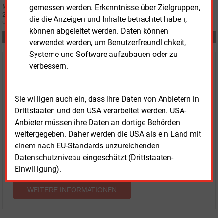
gemessen werden. Erkenntnisse über Zielgruppen,
Mit 43,1 Millionen Euro schließt der Schweriner Versorger Wemag das Jahr
2022 überraschend gut ab. Viel Geld fließt bis 2030 in den Ausbau der Netze
die die Anzeigen und Inhalte betrachtet haben,
und der Erneuerbaren.
können abgeleitet werden. Daten können
Teilen:
verwendet werden, um Benutzerfreundlichkeit,
Systeme und Software aufzubauen oder zu
verbessern.
Haben Sie Interesse an Content oder
Mehrfachzugängen für Ihr Unternehmen?
Sie willigen auch ein, dass Ihre Daten von Anbietern in
Sprechen Sie uns an, wenn Sie Fragen zur Nutzung von
Drittstaaten und den USA verarbeitet werden. USA-
E&M-Inhalten oder den verschiedenen Abonnement-
Anbieter müssen ihre Daten an dortige Behörden
Paketen haben.
weitergegeben. Daher werden die USA als ein Land mit
Das E&M-Vertriebsteam freut sich unter Tel. 08152 / 93
einem nach EU-Standards unzureichenden
11-77 oder unter
vertrieb@energie-und-management.de
Datenschutzniveau eingeschätzt (Drittstaaten-
über Ihre Anfrage.
Einwilligung).
WEITERE INFORMATIONEN