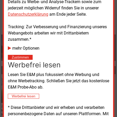
Details zu Werbe- und Analyse-Trackern sowie zum
Freitag, 1.09.2023, 12:54 Uhr
jederzeit möglichen Widerruf finden Sie in unserer
Manfred Fischer
Datenschutzerklärung
am Ende jeder Seite.
© 2026 Energie & Management GmbH
Tracking: Zur Verbesserung und Finanzierung unseres
Webangebots arbeiten wir mit Drittanbietern
Manfred Fischer
zusammen.*
+49 (0) 8152 9311 0
mehr Optionen
info@energie-und-management.de
Zustimmen
Werbefrei lesen
MEHR ZUM THEMA
Lesen Sie E&M plus fokussiert ohne Werbung und
ohne Werbetracking. Schließen Sie jetzt das kostenlose
Dienstag, 1.04.2025, 14:46
PERSONALIE
E&M Probe-Abo ab.
Stadtwerke Schwerin wieder mit Allein-
Werbefrei lesen
Geschäftsführer
Zum 1. April hat Hanno Nispel die alleinige Geschäftsführung des
* Diese Drittanbieter und wir erheben und verarbeiten
kommunalen Versorgungsunternehmens in der Landeshauptstadt
personenbezogene Daten auf unseren Plattformen. Mit
Mecklenburg-Vorpommerns übernommen.