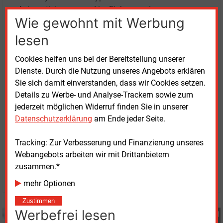
Automatisierungsgrad im Einbau- und
Wie gewohnt mit Werbung
Managementprozess, so dass die Nutzungskosten
verhältnismäßig gering sind.“
lesen
Die Tremondi GmbH mit Sitz in Burglengenfeld ist ein
Cookies helfen uns bei der Bereitstellung unserer
gemeinsames Unternehmen der Wilken Software
Dienste. Durch die Nutzung unseres Angebots erklären
Group in Ulm und der IVU Informationssysteme
Sie sich damit einverstanden, dass wir Cookies setzen.
GmbH in Norderstedt. Das Unternehmen bietet
Details zu Werbe- und Analyse-Trackern sowie zum
Lösungen rund um den intelligenten
jederzeit möglichen Widerruf finden Sie in unserer
Messstellenbetrieb.
Datenschutzerklärung
am Ende jeder Seite.
Tracking: Zur Verbesserung und Finanzierung unseres
Donnerstag, 23.01.2025, 15:32 Uhr
Webangebots arbeiten wir mit Drittanbietern
Katia Meyer-Tien
zusammen.*
© 2026 Energie & Management GmbH
mehr Optionen
Zustimmen
Werbefrei lesen
Katia Meyer-Tien