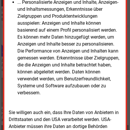
... Personalisierte Anzeigen und Inhalte, Anzeigen-
und Inhaltsmessungen, Erkenntnisse über
Soptim und IVU haben gemeinsam ein Energiedatenmanagement-IT-System
entwickelt. Es ist sowohl bei Netzbetreibern als auch bei Vertrieben im
Zielgruppen und Produktentwicklungen
Einsatz. Und das soll erst der Anfang sein.
ausspielen: Anzeigen und Inhalte können
basierend auf einem Profil personalisiert werden.
Mittwoch, 4.06.2025, 09:02
Es können mehr Daten hinzugefügt werden, um
AUS DER ZEITUNG
Anzeigen und Inhalte besser zu personalisieren.
„Wir sind Beziehungsmenschen“
Die Performance von Anzeigen und Inhalten kann
gemessen werden. Erkenntnisse über Zielgruppen,
Die Wilken Software Group hat ein neues Kapitel aufgeschlagen, mit neuem
die die Anzeigen und Inhalte betrachtet haben,
Logo und hohem Anspruch, wie im Gespräch mit CEO Dominik Schwärzel
deutlich wird.
können abgeleitet werden. Daten können
verwendet werden, um Benutzerfreundlichkeit,
Mittwoch, 28.05.2025, 11:26
Systeme und Software aufzubauen oder zu
IT
verbessern.
Neues Logo, neues Selbstverständnis
Die Wilken Software Group trägt zwar noch die Software im Namen, hat aber
Sie willigen auch ein, dass Ihre Daten von Anbietern in
mittlerweile einen anderen Anspruch, als nur der Lieferant von IT-Lösungen
Drittstaaten und den USA verarbeitet werden. USA-
zu sein.
Anbieter müssen ihre Daten an dortige Behörden
Teilen: