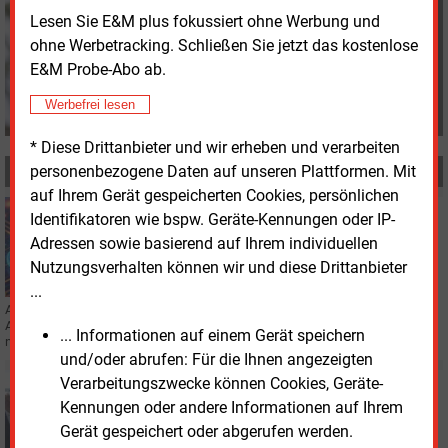
+49 (0) 8152 9311 21
Lesen Sie E&M plus fokussiert ohne Werbung und
K.Meyer-Tien@energie-
ohne Werbetracking. Schließen Sie jetzt das kostenlose
und-management.de
E&M Probe-Abo ab.
Werbefrei lesen
* Diese Drittanbieter und wir erheben und verarbeiten
personenbezogene Daten auf unseren Plattformen. Mit
MEHR ZUM THEMA
auf Ihrem Gerät gespeicherten Cookies, persönlichen
Montag, 11.08.2025, 12:12
Identifikatoren wie bspw. Geräte-Kennungen oder IP-
IT
Adressen sowie basierend auf Ihrem individuellen
BSI-Zertifizierung für Gateway-
Nutzungsverhalten können wir und diese Drittanbieter
Administrationssoftware von Arvato Systems
...
Arvato Systems hat die BSI-Zertifizierung für seine neue Gateway-
Administrationssoftware in der Public Cloud abgeschlossen und ermöglicht
... Informationen auf einem Gerät speichern
nun den SaaS-Betrieb nach TR-03109.
und/oder abrufen: Für die Ihnen angezeigten
Verarbeitungszwecke können Cookies, Geräte-
Montag, 21.07.2025, 15:52
IT
Kennungen oder andere Informationen auf Ihrem
Gemeinsames EDM-System von Soptim und IVU ist
Gerät gespeichert oder abgerufen werden.
live