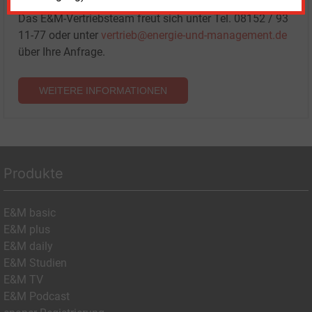
Paketen haben.
Das E&M-Vertriebsteam freut sich unter Tel. 08152 / 93
11-77 oder unter
vertrieb@energie-und-management.de
über Ihre Anfrage.
WEITERE INFORMATIONEN
Produkte
E&M basic
E&M plus
E&M daily
E&M Studien
E&M TV
E&M Podcast