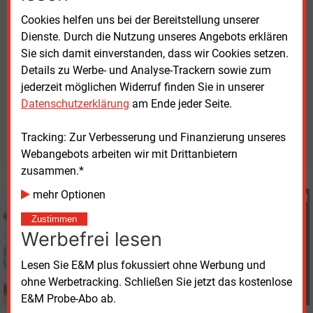
bereits mehr als 60.000 dezentrale Energiesysteme
Cookies helfen uns bei der Bereitstellung unserer
und verbindet Photovoltaik, Stromspeicher,
Dienste. Durch die Nutzung unseres Angebots erklären
Wärmepumpen und Ladeinfrastruktur mit dem
Sie sich damit einverstanden, dass wir Cookies setzen.
Energiemarkt.
Details zu Werbe- und Analyse-Trackern sowie zum
jederzeit möglichen Widerruf finden Sie in unserer
Datenschutzerklärung
am Ende jeder Seite.
Dienstag, 14.04.2026, 12:48 Uhr
Heidi Roider
Tracking: Zur Verbesserung und Finanzierung unseres
© 2026 Energie & Management GmbH
Webangebots arbeiten wir mit Drittanbietern
zusammen.*
mehr Optionen
Heidi Roider
+49 (0) 8152 9311 28
Zustimmen
h.roider@energie-und-
Werbefrei lesen
management.de
Lesen Sie E&M plus fokussiert ohne Werbung und
ohne Werbetracking. Schließen Sie jetzt das kostenlose
E&M Probe-Abo ab.