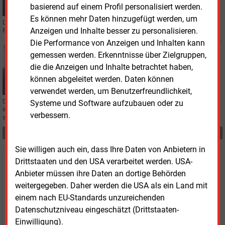
basierend auf einem Profil personalisiert werden.
Es können mehr Daten hinzugefügt werden, um
Der Energiedienstleister „1Komma5Grad“ hat einen Elektrotechnikbetrieb im
Anzeigen und Inhalte besser zu personalisieren.
Rheinland übernommen.
Die Performance von Anzeigen und Inhalten kann
Freitag, 23.05.2025, 11:43
gemessen werden. Erkenntnisse über Zielgruppen,
IT
die die Anzeigen und Inhalte betrachtet haben,
Künstliche Intelligenz reagiert auf Börsenpreise
können abgeleitet werden. Daten können
verwendet werden, um Benutzerfreundlichkeit,
Der Energiedienstleister „1Komma5Grad“ hat 500 MW Flexibilitätskapazität
Systeme und Software aufzubauen oder zu
in seinem virtuellen Kraftwerk erreicht. Bis 2030 sollen 20.000 MW an
verbessern.
steuerbarer Last aufgebaut werden.
Teilen:
Sie willigen auch ein, dass Ihre Daten von Anbietern in
Drittstaaten und den USA verarbeitet werden. USA-
Haben Sie Interesse an Content oder
Anbieter müssen ihre Daten an dortige Behörden
Mehrfachzugängen für Ihr Unternehmen?
weitergegeben. Daher werden die USA als ein Land mit
einem nach EU-Standards unzureichenden
Sprechen Sie uns an, wenn Sie Fragen zur Nutzung von
Datenschutzniveau eingeschätzt (Drittstaaten-
E&M-Inhalten oder den verschiedenen Abonnement-
Einwilligung).