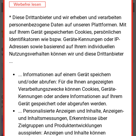
Werbefrei lesen
MEHR ZUM THEMA
* Diese Drittanbieter und wir erheben und verarbeiten
Dienstag, 19.05.2026, 09:10
personenbezogene Daten auf unseren Plattformen. Mit
WIRTSCHAFT
auf Ihrem Gerät gespeicherten Cookies, persönlichen
Finanzierungsallianz für öffentliche Energieprojekte
Identifikatoren wie bspw. Geräte-Kennungen oder IP-
Adressen sowie basierend auf Ihrem individuellen
Eine Allianz aus dem Energiedienstleister „1KOMMA5Grad“ und zwei Banken
Nutzungsverhalten können wir und diese Drittanbieter
wollen sich gemeinsam an öffentlichen Ausschreibungen beteiligen.
...
Montag, 5.01.2026, 14:37
RECHT
... Informationen auf einem Gerät speichern
Gericht eröffnet Insolvenzverfahren von Ampeers
und/oder abrufen: Für die Ihnen angezeigten
Energy
Verarbeitungszwecke können Cookies, Geräte-
Kennungen oder andere Informationen auf Ihrem
Das Amtsgericht München hat das Insolvenzverfahren gegen den
Energiedienstleister Ampeers Energy eröffnet. Insolvenzverwalter sucht
Gerät gespeichert oder abgerufen werden.
nach dauerhafter Lösung für den Weiterbetrieb.
... Personalisierte Anzeigen und Inhalte, Anzeigen-
und Inhaltsmessungen, Erkenntnisse über
Donnerstag, 18.12.2025, 15:44
Zielgruppen und Produktentwicklungen
UNTERNEHMEN
Energiedienstleister kauft Elektrotechnik-Betrieb
ausspielen: Anzeigen und Inhalte können