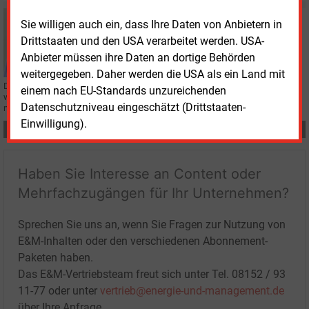
Montag, 31.03.2025, 17:26
Sie willigen auch ein, dass Ihre Daten von Anbietern in
BILANZ
Drittstaaten und den USA verarbeitet werden. USA-
Gelsenwasser-Ergebnis sinkt geringer als geplant
Anbieter müssen ihre Daten an dortige Behörden
weitergegeben. Daher werden die USA als ein Land mit
Der Konzerngewinn des Kommunalunternehmens Gelsenwasser ist 2024
einem nach EU-Standards unzureichenden
weniger stark gesunken als der Umsatz. Haupterlösträger ist nach wie vor
Datenschutzniveau eingeschätzt (Drittstaaten-
mit Abstand Erdgas.
Einwilligung).
Teilen:
Haben Sie Interesse an Content oder
Mehrfachzugängen für Ihr Unternehmen?
Sprechen Sie uns an, wenn Sie Fragen zur Nutzung von
E&M-Inhalten oder den verschiedenen Abonnement-
Paketen haben.
Das E&M-Vertriebsteam freut sich unter Tel. 08152 / 93
11-77 oder unter
vertrieb@energie-und-management.de
über Ihre Anfrage.