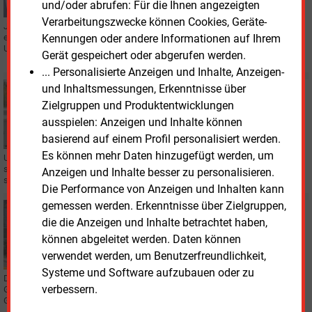
und/oder abrufen: Für die Ihnen angezeigten
Verarbeitungszwecke können Cookies, Geräte-
Julia Kaufmann tritt als Vorständin bei der Enni Stadt & Service Niederrhein
Kennungen oder andere Informationen auf Ihrem
ein und wird zugleich Geschäftsführerin der Energietochter Enni Energie &
Umwelt Niederrhein.
Gerät gespeichert oder abgerufen werden.
... Personalisierte Anzeigen und Inhalte, Anzeigen-
und Inhaltsmessungen, Erkenntnisse über
Montag, 10.11.2025, 12:20
STROMSPEICHER
Zielgruppen und Produktentwicklungen
Enni hat bereits zweite Großbatterie in Auftrag
ausspielen: Anzeigen und Inhalte können
gegeben
basierend auf einem Profil personalisiert werden.
Es können mehr Daten hinzugefügt werden, um
Und der zweite folgt sogleich: Die Enni, Versorger aus Moers am Niederrhein,
schließt im Januar den ersten Großspeicher an. Eine noch stärkere Batterie
Anzeigen und Inhalte besser zu personalisieren.
soll binnen zwölf Monaten folgen.
Die Performance von Anzeigen und Inhalten kann
gemessen werden. Erkenntnisse über Zielgruppen,
Donnerstag, 28.08.2025, 13:25
die die Anzeigen und Inhalte betrachtet haben,
BETEILIGUNG
können abgeleitet werden. Daten können
Die Enni arrondiert ihr Gasnetz
verwendet werden, um Benutzerfreundlichkeit,
Systeme und Software aufzubauen oder zu
Die Gelsenwasser AG reicht das Eigentum am Erdgasnetz der NRW-
verbessern.
Gemeinde Rheurdt weiter an die Enni. Im Gegenzug erhöhen die
Gelsenkirchener den Anteil am Moerser Versorger.