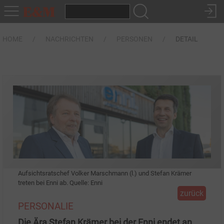
HOME
NACHRICHTEN
PERSONEN
DETAIL
Aufsichtsratschef Volker Marschmann (l.) und Stefan Krämer
treten bei Enni ab. Quelle: Enni
zurück
PERSONALIE
Die Ära Stefan Krämer bei der Enni endet an