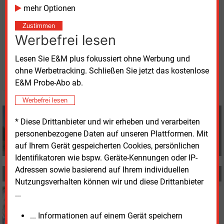
Monate vor dem selbstgewählten Vertragsende über
mehr Optionen
seinen Entschluss informiert.
Zustimmen
Werbefrei lesen
Montag, 2.12.2024, 15:57 Uhr
Volker Stephan
Lesen Sie E&M plus fokussiert ohne Werbung und
ohne Werbetracking. Schließen Sie jetzt das kostenlose
© 2026 Energie & Management GmbH
E&M Probe-Abo ab.
Werbefrei lesen
Volker Stephan
* Diese Drittanbieter und wir erheben und verarbeiten
+49 (0) 8152 9311 0
personenbezogene Daten auf unseren Plattformen. Mit
info@energie-und-management.de
auf Ihrem Gerät gespeicherten Cookies, persönlichen
Identifikatoren wie bspw. Geräte-Kennungen oder IP-
Adressen sowie basierend auf Ihrem individuellen
MEHR ZUM THEMA
Nutzungsverhalten können wir und diese Drittanbieter
...
Montag, 24.11.2025, 11:50
E&M
PERSONALIE
Neue Vorständin bei Enni in Moers
... Informationen auf einem Gerät speichern