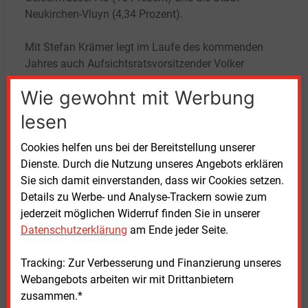
Neukirchen-Vluyn (4,34
Prozent).
Mit Stefan Krämer legt im Laufe des kommenden
Jahres auch Aufsichtsratsvorsitzender Volker
Marschmann sein Amt nieder, die Wahlperiode in
Wie gewohnt mit Werbung
NRW endet mit der Neuwahl der
Kommunalparlamente am 14. September. Damit
lesen
erhält Enni in Geschäftsführung und
Kontrollgremium ein völlig neues Aussehen. Stefan
Cookies helfen uns bei der Bereitstellung unserer
Krämer sagte dazu: „Irgendwann muss ich auch
Dienste. Durch die Nutzung unseres Angebots erklären
loslassen können“, der Zeitpunkt sei gut, weil er
Sie sich damit einverstanden, dass wir Cookies setzen.
gemeinsam mit Volker Marschmann „ein gesundes
Details zu Werbe- und Analyse-Trackern sowie zum
Unternehmen in neue Hände“ übergebe.
jederzeit möglichen Widerruf finden Sie in unserer
Datenschutzerklärung
am Ende jeder Seite.
Stefan Krämer ist bei Ausscheiden 61 Jahre alt. Er
wolle dann in den Ruhestand treten und sich seiner
Tracking: Zur Verbesserung und Finanzierung unseres
Familie widmen. Um eine geordnete Übergabe zu
Webangebots arbeiten wir mit Drittanbietern
ermöglichen, habe er den Aufsichtsrat bereits 13
zusammen.*