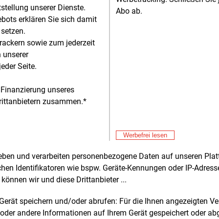
tstellung unserer Dienste.
Abo ab.
r plant Continental, einen Betrag im
bots erklären Sie sich damit
ren zweistelligen Millionen-Euro-Bereich
 setzen.
 Projekt zu investieren“, teilte das
rackern sowie zum jederzeit
nehmen auf. Baubeginn ist für 2026
n unserer
sehen; die Inbetriebnahme ist etwa
eder Seite.
thalb Jahre später geplant. Die
Alle 
dlichen Genehmigungen liegen bereits
 Finanzierung unseres
Fre
E&M
rittanbietern zusammen.*
Ga
Sp
rzeugte Windstrom soll unmittelbar in
Fre
E&M
eifenproduktion eingesetzt werden.
EV
Werbefrei lesen
ie wird dort insbesondere für das
Ös
Fre
E&M
en der Kautschukrohstoffe sowie für
rheben und verarbeiten personenbezogene Daten auf unseren Plat
St
xtrusionsverfahren benötigt, bei dem
chen Identifikatoren wie bspw. Geräte-Kennungen oder IP-Adres
Fö
Fre
E&M
nbauteile geformt werden. Am Standort
können wir und diese Drittanbieter ...
So
ch produziert Continental Pkw-,
m Gerät speichern und/oder abrufen: Für die Ihnen angezeigten 
rad-, Rennrad- und Industriereifen und
Fre
E&M
oder andere Informationen auf Ihrem Gerät gespeichert oder ab
äftigt rund 2.400 Mitarbeitende.
Po