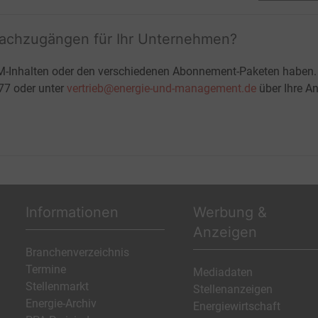
fachzugängen für Ihr Unternehmen?
M-Inhalten oder den verschiedenen Abonnement-Paketen haben.
-77 oder unter
vertrieb@energie-und-management.de
über Ihre An
Informationen
Werbung &
Anzeigen
Branchenverzeichnis
Termine
Mediadaten
Stellenmarkt
Stellenanzeigen
Energie-Archiv
Energiewirtschaft