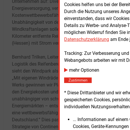
Unternehmen auf: Diversifizierung der
Cookies helfen uns bei der Berei
Energieversorgung, verbesserte
„Dafü
Durch die Nutzung unseres Ange
Kostenwettbewerbsfähigkeit des Werks,
mittle
einverstanden, dass wir Cookies
Unabhängigkeit von den Energiemärkten. Die
in das
Details zu Werbe- und Analyse-T
Windkraftanlagen sollen das rund acht
Unter
möglichen Widerruf finden Sie i
Kilometer entfernte Reifenwerk in Korbach
vorge
Datenschutzerklärung
am Ende j
(Hessen) mit Strom versorgen.
ander
behör
Tracking: Zur Verbesserung und
Bernhard Trilken, Leiter Produktion und
vor.
Webangebots arbeiten wir mit D
Logistik des Reifenbereichs von Continental,
mehr Optionen
sieht den Windpark als Wettbewerbsvorteil.
Der e
„Mit eigenen Windrädern in der Nähe des
der R
Zustimmen
Werks gewinnen wir Planungssicherheit bei
Energ
den Energiekosten und machen uns
Misch
* Diese Drittanbieter und wir e
unabhängiger von schwankenden
das E
gespeicherten Cookies, persönli
Energiemärkten – entscheidende Faktoren für
Reife
individuellen Nutzungsverhalten 
eine wettbewerbsfähige Reifenproduktion in
Korba
... Informationen auf eine
Deutschland.“ Dies passe zur globalen
Motor
Cookies, Geräte-Kennungen 
Strategie von Continental die
besch