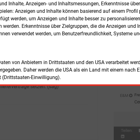
n und Inhalte, Anzeigen- und Inhaltsmessungen, Erkenntnisse übe
El
Fre
E&M
elen: Anzeigen und Inhalte können basierend auf einem Profil p
nental prüfe auch an anderen
En
ügt werden, um Anzeigen und Inhalte besser zu personalisiere
nstandorten weltweit den Einsatz eigener
Er
Fre
werden. Erkenntnisse über Zielgruppen, die die Anzeigen und I
 und Solarenergieanlagen. Bei der
St
önnen verwendet werden, um Benutzerfreundlichkeit, Systeme u
hl spielen unter anderem das örtliche
So
 und Solarpotenzial, die regulatorischen
Fre
E&M
nbedingungen, Möglichkeiten zur
EV
iespeicherung, die Einbindung in die
an
Fre
E&M
 Daten von Anbietern in Drittstaaten und den USA verarbeitet we
hende Energieversorgung sowie die
So
ergegeben. Daher werden die USA als ein Land mit einem nach 
haftlichkeit eine Rolle. Ergänzend will
Au
(Drittstaaten-Einwilligung).
Fre
E&M
nternehmen weiterhin auf langfristige
Be
lieferverträge setzen.
(sag)
Ho
Fre
E&M
Ce
Ni
Teilen: