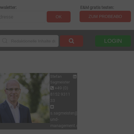
wsletter:
E&M gratis testen:
ZUM PROBEABO
OK
LOGIN
Stefan
Sagmeister
+49 (0)
8152 9311
33
s.sagmeister@energie-
und-
management.de