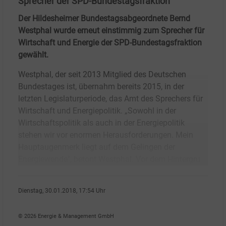
Sprecher der SPD-Bundestagsfraktion
Der Hildesheimer Bundestagsabgeordnete Bernd
Westphal wurde erneut einstimmig zum Sprecher für
Wirtschaft und Energie der SPD-Bundestagsfraktion
gewählt.
Westphal, der seit 2013 Mitglied des Deutschen
Bundestages ist, übernahm bereits 2015, in der
letzten Legislaturperiode, das Amt des Sprechers für
Wirtschaft und Energiepolitik. „Sowohl in der
Wirtschaftspolitik als auch in der Energiepolitik
stehen wir vor enormen Herausforderungen. Mein
Hauptaugenmerk liegt auf dem Gelingen der
Energiewende", betont Westphal. Vor dem Hintergru
Dienstag, 30.01.2018, 17:54 Uhr
Angelika Nikionok-Ehrlich
© 2026 Energie & Management GmbH