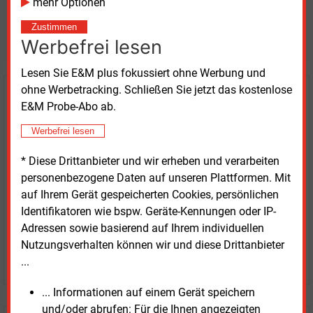
mehr Optionen
Möchten Sie diese und
Zustimmen
weitere Nachrichten lesen?
Werbefrei lesen
Lesen Sie E&M plus fokussiert ohne Werbung und
ohne Werbetracking. Schließen Sie jetzt das kostenlose
Kaufen Sie den Artikel
E&M Probe-Abo ab.
erhalten Sie sofort diesen redaktionellen Beitrag für
Werbefrei lesen
nur €
2.98
* Diese Drittanbieter und wir erheben und verarbeiten
personenbezogene Daten auf unseren Plattformen. Mit
auf Ihrem Gerät gespeicherten Cookies, persönlichen
Identifikatoren wie bspw. Geräte-Kennungen oder IP-
Adressen sowie basierend auf Ihrem individuellen
Nutzungsverhalten können wir und diese Drittanbieter
JETZT ARTIKEL KAUFEN
...
... Informationen auf einem Gerät speichern
und/oder abrufen: Für die Ihnen angezeigten