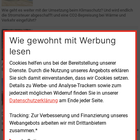
Wie geht es weiter mit der Umsetzung beim Klimaschutz? Und wird endlich
die Stromsteuer abgeschafft und eine CO2-Bepreisung bei Wärme und
Verkehr eingeführt?
Donnerstag, 21.12.2017, 11:02
Wie gewohnt mit Werbung
E&M
POLITIK
Berliner Einblicke: Irrungen und Wirrungen
lesen
Cookies helfen uns bei der Bereitstellung unserer
Angelika Nikionok-Ehrlich, Berliner E&M-Korrespondentin, hält die Energie-
Ereignisse oder -Inszenierungen der Hauptstadtpolitik fest.
Dienste. Durch die Nutzung unseres Angebots erklären
Sie sich damit einverstanden, dass wir Cookies setzen.
Montag, 11.12.2017, 17:40
Details zu Werbe- und Analyse-Trackern sowie zum
E&M
POLITIK
jederzeit möglichen Widerruf finden Sie in unserer
IG BCE übt harsche Kritik an Energie- und
Datenschutzerklärung
am Ende jeder Seite.
Klimapolitik
Die IG Bergbau, Chemie, Energie (IG BCE) fordert eine Abkehr von der
Tracking: Zur Verbesserung und Finanzierung unseres
Erneuerbaren-Förderung und von festen Daten für Klimaziele und
Webangebots arbeiten wir mit Drittanbietern
stattdessen Technologieoffenheit und Innovationen.
zusammen.*