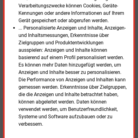
Verarbeitungszwecke können Cookies, Geräte-
E&M
Testen Sie
kostenlos und
Kennungen oder andere Informationen auf Ihrem
unverbindlich
Gerät gespeichert oder abgerufen werden.
... Personalisierte Anzeigen und Inhalte, Anzeigen-
Zwei Wochen kostenfreier Zugang
und Inhaltsmessungen, Erkenntnisse über
Zugang auf stündlich aktualisierte Nachrichten mit
Zielgruppen und Produktentwicklungen
Prognose- und Marktdaten
ausspielen: Anzeigen und Inhalte können
+ einmal täglich E&M daily
basierend auf einem Profil personalisiert werden.
+ zwei Ausgaben der Zeitung E&M
Es können mehr Daten hinzugefügt werden, um
ohne automatische Verlängerung
Anzeigen und Inhalte besser zu personalisieren.
JETZT KOSTENLOS TESTEN
Die Performance von Anzeigen und Inhalten kann
gemessen werden. Erkenntnisse über Zielgruppen,
die die Anzeigen und Inhalte betrachtet haben,
können abgeleitet werden. Daten können
Login für Kunden
verwendet werden, um Benutzerfreundlichkeit,
Systeme und Software aufzubauen oder zu
verbessern.