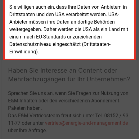
Sie willigen auch ein, dass Ihre Daten von Anbietern in
Drittstaaten und den USA verarbeitet werden. USA-
Anbieter müssen ihre Daten an dortige Behörden
weitergegeben. Daher werden die USA als ein Land mit
einem nach EU-Standards unzureichenden
LOGIN
Datenschutzniveau eingeschätzt (Drittstaaten-
Einwilligung).
Haben Sie Interesse an Content oder
Mehrfachzugängen für Ihr Unternehmen?
Sprechen Sie uns an, wenn Sie Fragen zur Nutzung von
E&M-Inhalten oder den verschiedenen Abonnement-
Paketen haben.
Das E&M-Vertriebsteam freut sich unter Tel. 08152 / 93
11-77 oder unter
vertrieb@energie-und-management.de
über Ihre Anfrage.