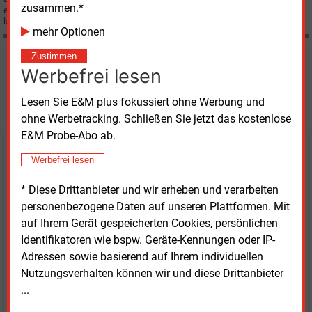
zusammen.*
einen 7-Punkte-Plan für eine Ausbauoffensive vor, damit dem Kohleausstieg
keine Stromlücke folgt.
mehr Optionen
Zustimmen
Möchten Sie diese und
Werbefrei lesen
weitere Nachrichten lesen?
Lesen Sie E&M plus fokussiert ohne Werbung und
ohne Werbetracking. Schließen Sie jetzt das kostenlose
E&M Probe-Abo ab.
Kaufen Sie den Artikel
Werbefrei lesen
* Diese Drittanbieter und wir erheben und verarbeiten
erhalten Sie sofort diesen redaktionellen Beitrag für
personenbezogene Daten auf unseren Plattformen. Mit
nur €
8.93
auf Ihrem Gerät gespeicherten Cookies, persönlichen
Identifikatoren wie bspw. Geräte-Kennungen oder IP-
Adressen sowie basierend auf Ihrem individuellen
Nutzungsverhalten können wir und diese Drittanbieter
...