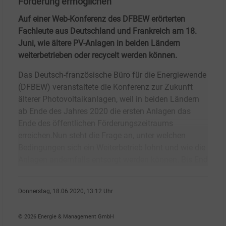
Förderung ermöglichen
Auf einer Web-Konferenz des DFBEW erörterten
Fachleute aus Deutschland und Frankreich am 18.
Juni, wie ältere PV-Anlagen in beiden Ländern
weiterbetrieben oder recycelt werden können.
Das Deutsch-französische Büro für die Energiewende
(DFBEW) veranstaltete die Konferenz zur Zukunft
älterer Photovoltaikanlagen, weil in beiden Ländern
ab Ende des Jahres 2020 die ersten Anlagen das
Ende des öffentlichen Förderungszeitraums
erreichen.Nun steht die Frage an, unter welchen
Bedingungen sich ein Weiterbetrieb lohnt und wie die
Anlagen andernfalls entsorgt werden können. Bis End
Donnerstag, 18.06.2020, 13:12 Uhr
Susanne Harmsen
© 2026 Energie & Management GmbH