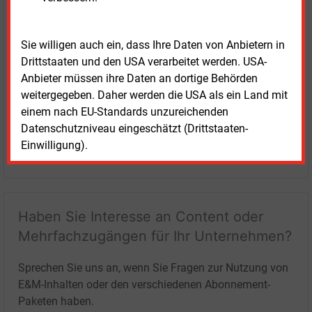
Sie willigen auch ein, dass Ihre Daten von Anbietern in
Drittstaaten und den USA verarbeitet werden. USA-
Anbieter müssen ihre Daten an dortige Behörden
weitergegeben. Daher werden die USA als ein Land mit
einem nach EU-Standards unzureichenden
Datenschutzniveau eingeschätzt (Drittstaaten-
Einwilligung).
LOGIN
Haben Sie Interesse an Content oder
Mehrfachzugängen für Ihr Unternehmen?
Sprechen Sie uns an, wenn Sie Fragen zur Nutzung von
E&M-Inhalten oder den verschiedenen Abonnement-
Paketen haben.