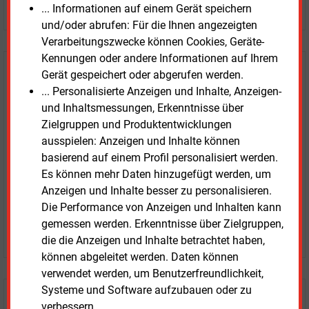
JETZT ARTIKEL KAUFEN
... Informationen auf einem Gerät speichern
und/oder abrufen: Für die Ihnen angezeigten
Verarbeitungszwecke können Cookies, Geräte-
Kennungen oder andere Informationen auf Ihrem
E&M
Testen Sie
kostenlos und
Gerät gespeichert oder abgerufen werden.
... Personalisierte Anzeigen und Inhalte, Anzeigen-
unverbindlich
und Inhaltsmessungen, Erkenntnisse über
Zielgruppen und Produktentwicklungen
Zwei Wochen kostenfreier Zugang
ausspielen: Anzeigen und Inhalte können
Zugang auf stündlich aktualisierte Nachrichten mit
basierend auf einem Profil personalisiert werden.
Prognose- und Marktdaten
Es können mehr Daten hinzugefügt werden, um
+ einmal täglich E&M daily
Anzeigen und Inhalte besser zu personalisieren.
+ zwei Ausgaben der Zeitung E&M
Die Performance von Anzeigen und Inhalten kann
ohne automatische Verlängerung
gemessen werden. Erkenntnisse über Zielgruppen,
JETZT KOSTENLOS TESTEN
die die Anzeigen und Inhalte betrachtet haben,
können abgeleitet werden. Daten können
verwendet werden, um Benutzerfreundlichkeit,
Systeme und Software aufzubauen oder zu
Login für Kunden
verbessern.