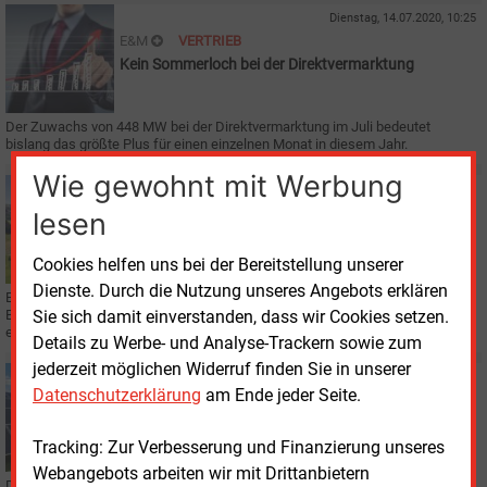
Dienstag, 14.07.2020, 10:25
E&M
VERTRIEB
Kein Sommerloch bei der Direktvermarktung
Der Zuwachs von 448 MW bei der Direktvermarktung im Juli bedeutet
bislang das größte Plus für einen einzelnen Monat in diesem Jahr.
Wie gewohnt mit Werbung
Dienstag, 7.07.2020, 14:28
E&M
KLIMASCHUTZ
lesen
Stärkung von Bürgerenergie und Eigenversorgung
gefordert
Cookies helfen uns bei der Bereitstellung unserer
Dienste. Durch die Nutzung unseres Angebots erklären
Ein breites Bündnis aus Verbänden und Energiepolitik will eine größere
Sie sich damit einverstanden, dass wir Cookies setzen.
Beteiligung an der Energiewende ermöglichen. Die Eigenenergienutzung soll
erleichtert werden, auch für Mieter.
Details zu Werbe- und Analyse-Trackern sowie zum
jederzeit möglichen Widerruf finden Sie in unserer
Freitag, 19.06.2020, 15:04
Datenschutzerklärung
am Ende jeder Seite.
E&M
PHOTOVOLTAIK
BSW legt 7-Punkte-Plan für eine Solaroffensive vor
Tracking: Zur Verbesserung und Finanzierung unseres
Webangebots arbeiten wir mit Drittanbietern
Die Solarwirtschaft begrüßt den Fall des Solardeckels und legt zugleich