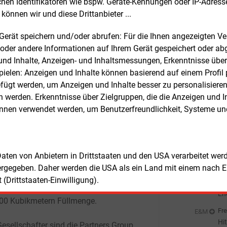
chen Identifikatoren wie bspw. Geräte-Kennungen oder IP-Adres
rei landbasierten LNG-Terminals, die
El
Fre
können wir und diese Drittanbieter ...
E&M
fristig die Speicher- und
En
ifizierungsschiffe (FSRU) ergänzen
Er
m Gerät speichern und/oder abrufen: Für die Ihnen angezeigten 
Fre
hungsweise ersetzen sollen, über die
oder andere Informationen auf Ihrem Gerät gespeichert oder ab
St
chland derzeit verflüssigtes Erdgas
n und Inhalte, Anzeigen- und Inhaltsmessungen, Erkenntnisse übe
So
iert.
Fre
E&M
elen: Anzeigen und Inhalte können basierend auf einem Profil p
EV
ügt werden, um Anzeigen und Inhalte besser zu personalisiere
er ersten Ausbaustufe soll in Stade ein
an
werden. Erkenntnisse über Zielgruppen, die die Anzeigen und I
Fre
E&M
ionsfreies LNG-Terminal in Betrieb
önnen verwendet werden, um Benutzerfreundlichkeit, Systeme u
So
, dessen Infrastruktur auch für Bio-LNG
Au
Fre
E&M
ynthetic Natural Gas (SNG) zugelassen
Be
Die geplante Regasifizierungskapazität
Ho
gt 13,3
Milliarden Kubikmeter pro Jahr
Fre
 Daten von Anbietern in Drittstaaten und den USA verarbeitet we
E&M
ie Ausspeiseleistung 21,7
Millionen
Ce
ergegeben. Daher werden die USA als ein Land mit einem nach 
. Geplant ist unter anderem der Bau von
Ni
(Drittstaaten-Einwilligung).
Fre
E&M
Ammoniak-ready LNG-Tanks mit
En
00
Kubikmetern Füllmenge.
de
Fre
E&M
Hi
esellschafter sind die Partners Group