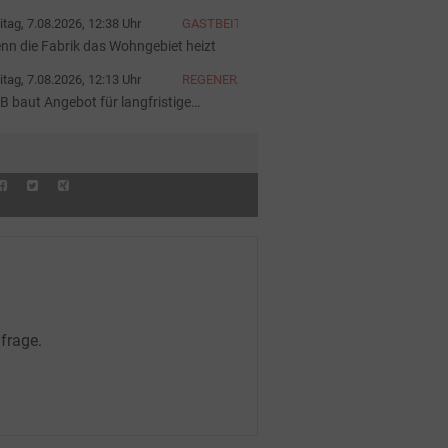
iter
itag, 7.08.2026, 12:38 Uhr
GASTBEITRAG
nn die Fabrik das Wohngebiet heizt
itag, 7.08.2026, 12:13 Uhr
REGENERATIVE
B baut Angebot für langfristige
rombeschaffung aus
frage.