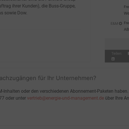
we
uftrag ihrer Kunden), die Buss-Gruppe,
Fre
s sowie Dow.
We
Fre
E&M
AB
St
Teilen:
fachzugängen für Ihr Unternehmen?
M-Inhalten oder den verschiedenen Abonnement-Paketen haben.
-77 oder unter
vertrieb@energie-und-management.de
über Ihre An