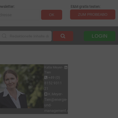
wsletter:
E&M gratis testen:
ZUM PROBEABO
OK
LOGIN
Katia Meyer-
Tien
+49 (0)
8152 9311
21
K.Meyer-
Tien@energie-
und-
management.de