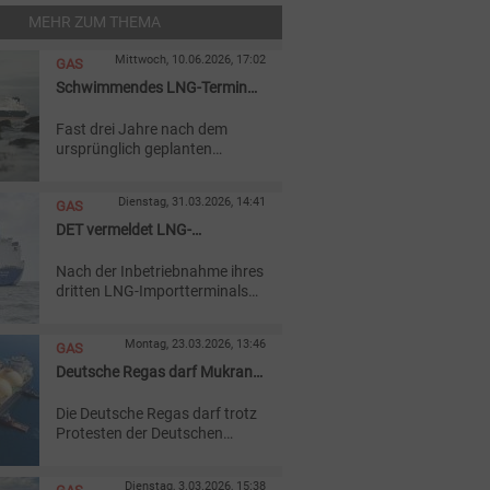
MEHR ZUM THEMA
Mittwoch, 10.06.2026, 17:02
GAS
Schwimmendes LNG-Terminal
in Stade soll im September
Fast drei Jahre nach dem
starten
ursprünglich geplanten
Starttermin, aber pünktlich zur
nächsten Heizsaison soll das
Dienstag, 31.03.2026, 14:41
GAS
schwimmende LNG-Terminal
in Stade im Herbst den Betrieb
DET vermeldet LNG-
aufnehmen.
Rekordeinspeisung
Nach der Inbetriebnahme ihres
dritten LNG-Importterminals
hat die Deutsche Energy
Terminal ihre
Montag, 23.03.2026, 13:46
GAS
Erdgaseinspeiseleistung
deutlich gesteigert.
Deutsche Regas darf Mukran
dauerhaft ohne Landstrom
Die Deutsche Regas darf trotz
betreiben
Protesten der Deutschen
Umwelthilfe ihr LNG-Terminal
auf Rügen weiter mit
Dienstag, 3.03.2026, 15:38