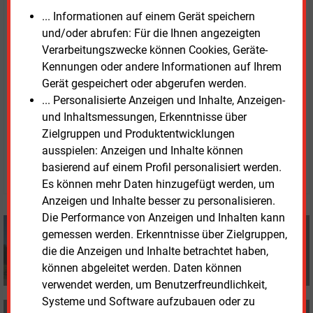
betreffe „insbesondere neue Regelungen zur
... Informationen auf einem Gerät speichern
Abwärme aus der thermischen Abfallbehandlung, die
und/oder abrufen: Für die Ihnen angezeigten
Nichtanerkennung von Klär- und Deponiegas sowie
Verarbeitungszwecke können Cookies, Geräte-
Klärschlamm als erneuerbare Energien sowie die
Kennungen oder andere Informationen auf Ihrem
fehlenden Bilanzierungsmöglichkeiten von Altholz A
Gerät gespeichert oder abgerufen werden.
IV als klimaneutrale Wärmequelle“.
... Personalisierte Anzeigen und Inhalte, Anzeigen-
und Inhaltsmessungen, Erkenntnisse über
Freitag, 29.09.2023, 14:04 Uhr
Zielgruppen und Produktentwicklungen
Manfred Fischer
ausspielen: Anzeigen und Inhalte können
basierend auf einem Profil personalisiert werden.
© 2026 Energie & Management GmbH
Es können mehr Daten hinzugefügt werden, um
Anzeigen und Inhalte besser zu personalisieren.
Die Performance von Anzeigen und Inhalten kann
Manfred Fischer
gemessen werden. Erkenntnisse über Zielgruppen,
+49 (0) 8152 9311 0
die die Anzeigen und Inhalte betrachtet haben,
info@energie-und-management.de
können abgeleitet werden. Daten können
verwendet werden, um Benutzerfreundlichkeit,
Systeme und Software aufzubauen oder zu
MEHR ZUM THEMA