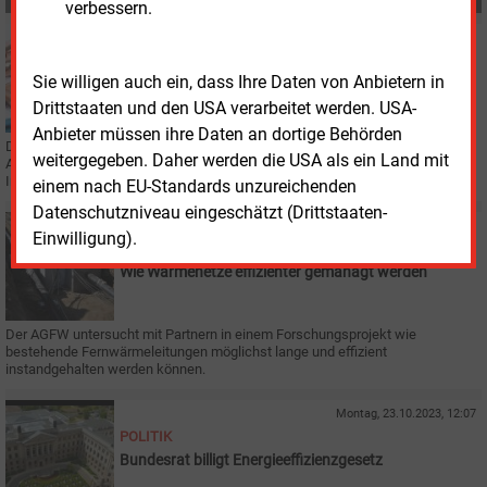
verbessern.
Donnerstag, 9.11.2023, 12:59
STUDIEN
Sie willigen auch ein, dass Ihre Daten von Anbietern in
BDEW-Heizstudie zeigt enormen
Drittstaaten und den USA verarbeitet werden. USA-
Modernisierungsstau
Anbieter müssen ihre Daten an dortige Behörden
Der BDEW plädiert für eine Wärmewende „aus einem Guss“. Die größte
weitergegeben. Daher werden die USA als ein Land mit
Aufgabe für die Energiewirtschaft sei der Aus- und Umbau der benötigten
Infrastruktur.
einem nach EU-Standards unzureichenden
Datenschutzniveau eingeschätzt (Drittstaaten-
Mittwoch, 1.11.2023, 08:45
Einwilligung).
F&E
Wie Wärmenetze effizienter gemanagt werden
Der AGFW untersucht mit Partnern in einem Forschungsprojekt wie
bestehende Fernwärmeleitungen möglichst lange und effizient
instandgehalten werden können.
Montag, 23.10.2023, 12:07
POLITIK
Bundesrat billigt Energieeffizienzgesetz