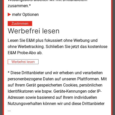
Prozent (2040: 80 Prozent) mit erneuerbarer Wärme,
zusammen.*
unvermeidbarer Abwärme oder einer Kombination
mehr Optionen
bespeist werden sollen. „Damit werden nachträglich
Zustimmen
pauschale Zielvorgaben eingeführt, die im
Werbefrei lesen
Widerspruch zur BEW stehen, welche eine flexible
Ausrichtung der Transformation anhand der lokalen
Lesen Sie E&M plus fokussiert ohne Werbung und
Gegebenheiten ermöglicht“, heißt es. Die geplanten
ohne Werbetracking. Schließen Sie jetzt das kostenlose
Übergangsregelungen reichten nicht aus. So sollte
E&M Probe-Abo ab.
etwa bei einem KWK-Mindestanteil von mindestens
70
Prozent die mögliche Fristverlängerung bis Ende
Werbefrei lesen
2034 nicht nur auf „fossile“, sondern auf
* Diese Drittanbieter und wir erheben und verarbeiten
hocheffiziente KWK beziehen. Und ein Mix aus
personenbezogene Daten auf unseren Plattformen. Mit
„fossil/erneuerbar“ betriebenen KWK-Anlagen sollte
auf Ihrem Gerät gespeicherten Cookies, persönlichen
nicht diskriminiert werden.
Identifikatoren wie bspw. Geräte-Kennungen oder IP-
Adressen sowie basierend auf Ihrem individuellen
Nicht zuletzt kritisieren die Organisationen, dass der
Nutzungsverhalten können wir und diese Drittanbieter
Ersatz fossiler Brennstoff „durch Einschränkungen
...
bei den Alternativen unnötig erschwert“ werde. Das