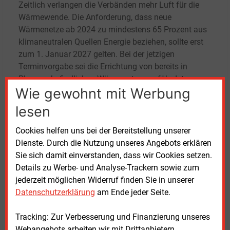
Zeitlich verlangen die Verbänden mehr Luft für die
Wärmewende. Die Anforderung, dass neue
Wärmenetze ab 2024 zu mindestens 65
Prozent aus
klimaneutralen Quellen Energie beziehen, sollte erst
zum 1.
Januar 2027 gelten. Bei der jetzigen
Terminvorgabe sei die Errichtung von bereits in
Planung befindlichen Wärmenetzen gefährdet.
Wie gewohnt mit Werbung
Kritik an Vorgaben für bestehende Wärmenetze
lesen
Verschoben werden sollten die Stichtage für die
Cookies helfen uns bei der Bereitstellung unserer
kommunale Wärmeplanung. Die Verbände sprechen
Dienste. Durch die Nutzung unseres Angebots erklären
sich für eine Fristverlängerung auf den 31.
Dezember
Sie sich damit einverstanden, dass wir Cookies setzen.
2026 (Kommunen mit mehr als 100.000 Einwohnern)
Details zu Werbe- und Analyse-Trackern sowie zum
und 31.
Dezember 2028 (weniger als 100.000
jederzeit möglichen Widerruf finden Sie in unserer
Einwohner) aus.
Datenschutzerklärung
am Ende jeder Seite.
Anstoß nehmen VKU und AGFW an der Vorgabe,
Tracking: Zur Verbesserung und Finanzierung unseres
dass bestehende Netze bis 2030 mindestens zu 30
Webangebots arbeiten wir mit Drittanbietern