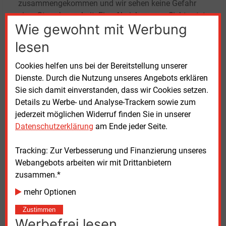
zusammengekommen und wir sehen keine Gefahr
einer Stromknappheit. Eine Absicherungspflicht setzt
Wie gewohnt mit Werbung
eine positive Kettenreaktion in Gang: Sie stärkt den
Strommarkt, dämpft Preisspitzen und führt zu
lesen
niedrigeren Strompreisen“, kommentiert EEX-Chef
Peter Reitz.
Cookies helfen uns bei der Bereitstellung unserer
Dienste. Durch die Nutzung unseres Angebots erklären
Zuspruch erhält die Studie von
Sie sich damit einverstanden, dass wir Cookies setzen.
Verbraucherschützern. „Verbraucherinnen und
Details zu Werbe- und Analyse-Trackern sowie zum
Verbraucher zahlen bereits heute europaweit mit die
jederzeit möglichen Widerruf finden Sie in unserer
höchsten Strompreise. Eine zusätzliche
Datenschutzerklärung
am Ende jeder Seite.
Strompreisumlage würde sie weiter belasten und
zugleich den Umstieg auf strombasierte
Tracking: Zur Verbesserung und Finanzierung unseres
Technologien unattraktiver machen“, wird Ramona
Webangebots arbeiten wir mit Drittanbietern
Popp vom Verbraucherzentrale Bundesverband
zusammen.*
zitiert. Statt zentraler Kapazitätsvorgaben brauche es
mehr Optionen
Anreize, Elektromobilität, Wärmepumpen und
Speicher flexibel zu nutzen.
Zustimmen
Werbefrei lesen