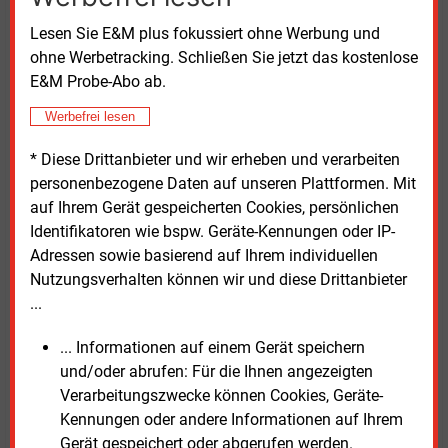
Eva Schreiner vom VEA-Bundesverband verweist auf
Lesen Sie E&M plus fokussiert ohne Werbung und
die gegenwärtigen geopolitischen Auswirkungen auf
ohne Werbetracking. Schließen Sie jetzt das kostenlose
die Energiemärkte. „Die aktuelle Krise zeigt, dass ein
E&M Probe-Abo ab.
Fokus auf Gas in der Stromproduktion – wie ihn die
Kraftwerksstrategie setzt – geeignet ist, Strom- und
Werbefrei lesen
Gaspreise für die gesamte Industrie unnötig zu
erhöhen.“ Sie plädiert für technologische Vielfalt. Das
* Diese Drittanbieter und wir erheben und verarbeiten
stärke die „Versorgungs- und Preissicherheit“.
personenbezogene Daten auf unseren Plattformen. Mit
auf Ihrem Gerät gespeicherten Cookies, persönlichen
Die 135 Seiten umfassende Studie mit dem Titel
Identifikatoren wie bspw. Geräte-Kennungen oder IP-
„
Erforderlichkeit und Geeignetheit von
Adressen sowie basierend auf Ihrem individuellen
Kapazitätsmechanismen
“ steht auf der Internetseite
Nutzungsverhalten können wir und diese Drittanbieter
von
Connect Energy Economics zum Download
...
bereit.
... Informationen auf einem Gerät speichern
und/oder abrufen: Für die Ihnen angezeigten
Montag, 20.04.2026, 17:23 Uhr
Verarbeitungszwecke können Cookies, Geräte-
Manfred Fischer
Kennungen oder andere Informationen auf Ihrem
© 2026 Energie & Management GmbH
Gerät gespeichert oder abgerufen werden.