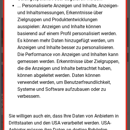
... Personalisierte Anzeigen und Inhalte, Anzeigen-
und Inhaltsmessungen, Erkenntnisse über
Zielgruppen und Produktentwicklungen
Manfred Fischer
ausspielen: Anzeigen und Inhalte können
+49 (0) 8152 9311 0
basierend auf einem Profil personalisiert werden.
info@energie-und-management.de
Es können mehr Daten hinzugefügt werden, um
Anzeigen und Inhalte besser zu personalisieren.
Die Performance von Anzeigen und Inhalten kann
MEHR ZUM THEMA
gemessen werden. Erkenntnisse über Zielgruppen,
die die Anzeigen und Inhalte betrachtet haben,
Freitag, 24.04.2026, 14:11
WINDKRAFT ONSHORE
können abgeleitet werden. Daten können
Auch der BWE kritisiert Reiches Kurs der
verwendet werden, um Benutzerfreundlichkeit,
Energiepolitik
Systeme und Software aufzubauen oder zu
verbessern.
Der Bundesverband Windenergie (BWE) hat in Berlin Verzögerungen bei
Gesetznovellen gerügt und einen schnelleren Ausbau erneuerbarer Energien
zur Versorgungssicherheit gefordert.
Sie willigen auch ein, dass Ihre Daten von Anbietern in
Mittwoch, 22.04.2026, 12:55
Drittstaaten und den USA verarbeitet werden. USA-
VERANSTALTUNG
Anbieter müssen ihre Daten an dortige Behörden