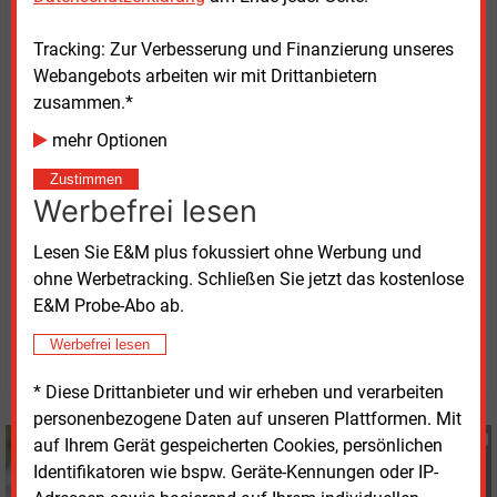
BDEW, DWV und VIK betonten, dass 1,8
Millionen
Industrie- und Gewerbebetriebe heute an das
Tracking: Zur Verbesserung und Finanzierung unseres
Gasverteilnetz angeschlossen sind. Auch
Webangebots arbeiten wir mit Drittanbietern
Gaskraftwerke seien teilweise mit dem Verteilnetz
zusammen.*
verbunden. Dies unterstreiche die Notwendigkeit, für
mehr Optionen
den Hochlauf der Wasserstoffwirtschaft die
Verteilnetze verstärkt in den Blick zu nehmen und die
Zustimmen
Entwicklung des Kernnetzes hierfür als Basis zu
Werbefrei lesen
nutzen.
Lesen Sie E&M plus fokussiert ohne Werbung und
ohne Werbetracking. Schließen Sie jetzt das kostenlose
Donnerstag, 9.11.2023, 14:33 Uhr
E&M Probe-Abo ab.
Susanne Harmsen
Werbefrei lesen
© 2026 Energie & Management GmbH
* Diese Drittanbieter und wir erheben und verarbeiten
personenbezogene Daten auf unseren Plattformen. Mit
Susanne Harmsen
auf Ihrem Gerät gespeicherten Cookies, persönlichen
+49 (0) 151 28207503
Identifikatoren wie bspw. Geräte-Kennungen oder IP-
s.harmsen@energie-