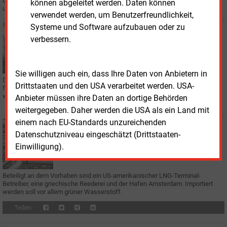
Der „Deutsche Wasserstoff- und Brennstoffzellen-Verband“ benennt sich
können abgeleitet werden. Daten können
um. Die Verbandsabkürzung „DWV“ bleibt erhalten.
verwendet werden, um Benutzerfreundlichkeit,
Systeme und Software aufzubauen oder zu
Donnerstag, 23.11.2023, 12:45
verbessern.
WASSERSTOFF
Fernleitungsbetreiber aktualisierten H2-Roadmap
Sie willigen auch ein, dass Ihre Daten von Anbietern in
Die Initiative European Hydrogen Backbone (EHB) überarbeitete ihren Plan
Drittstaaten und den USA verarbeitet werden. USA-
für ein gesamteuropäisches Wasserstoffnetz. Österreich könnte darin eine
wesentliche Rolle spielen.
Anbieter müssen ihre Daten an dortige Behörden
weitergegeben. Daher werden die USA als ein Land mit
einem nach EU-Standards unzureichenden
Donnerstag, 16.11.2023, 11:29
Datenschutzniveau eingeschätzt (Drittstaaten-
GASNETZ
Einwilligung).
EnBW plant niederländisch-deutschen H2-Korridor
Beteiligt an dem Vorhaben sind ein US-amerikanischer LNG-Terminal-
Betreiber, eine griechische Reederei und der Hafen Amsterdam. Importiert
werden soll vor allem grüner Wasserstoff.
Teilen: