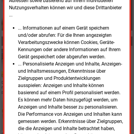
Adressen sowie basierend auf Ihrem individuellen
und-management.de
Nutzungsverhalten können wir und diese Drittanbieter
...
... Informationen auf einem Gerät speichern
und/oder abrufen: Für die Ihnen angezeigten
MEHR ZUM THEMA
Verarbeitungszwecke können Cookies, Geräte-
Kennungen oder andere Informationen auf Ihrem
Mittwoch, 27.03.2024, 16:49
Gerät gespeichert oder abgerufen werden.
GASNETZ
... Personalisierte Anzeigen und Inhalte, Anzeigen-
DIW fordert Hilfe für Kommunen bei Stilllegung der
und Inhaltsmessungen, Erkenntnisse über
Gasnetze
Zielgruppen und Produktentwicklungen
Das Deutsche Institut für Wirtschaftsforschung (DIW) ist der Frage
ausspielen: Anzeigen und Inhalte können
nachgegangen, wie Kommunen die Stilllegung der Erdgasinfrastruktur
planvoll vorantreiben können.
basierend auf einem Profil personalisiert werden.
Es können mehr Daten hinzugefügt werden, um
Montag, 15.01.2024, 11:04
Anzeigen und Inhalte besser zu personalisieren.
VERBÄNDE
Die Performance von Anzeigen und Inhalten kann
DWV mit neuem Verbandsnamen
gemessen werden. Erkenntnisse über Zielgruppen,
die die Anzeigen und Inhalte betrachtet haben,