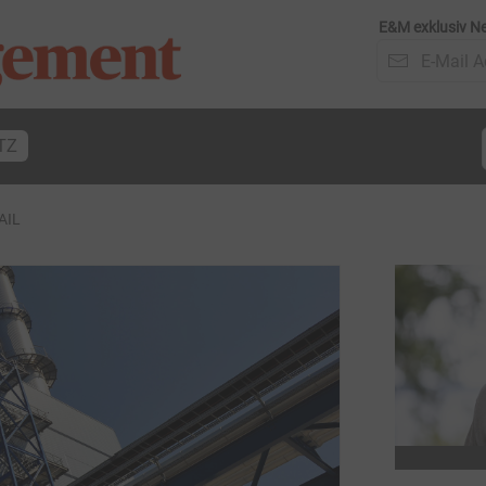
E&M exklusiv Ne
TZ
AIL