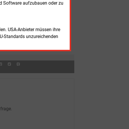
nd Software aufzubauen oder zu
nerstag, 6.08.2026, 15:33 Uhr
REGULIERUNG
ndesnetzagentur konkretisiert Regeln
 Batteriespeichern
nerstag, 6.08.2026, 15:25 Uhr
WÄRME
rden. USA-Anbieter müssen ihre
rmepumpen-Absatz steigt im ersten
lbjahr deutlich
EU-Standards unzureichenden
nerstag, 6.08.2026, 15:11 Uhr
WINDKRAFT
ONSHORE
ndenergieunternehmen vor
gentümerwechsel
frage.