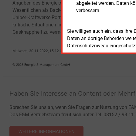
Angaben des Energiekonzerns im
sogen
abgeleitet werden. Daten k
Wesentlichen als Back-up für das weitere
Betrie
verbessern.
Uniper-Kraftwerke-Portfolio dienen, um
absich
kritische Situationen im Netz im Falle von
gepla
Sie willigen auch ein, dass Ihre
Gasknappheit zu vermeiden. Aktuell wird
Daten an dortige Behörden weit
Datenschutzniveau eingeschätzt 
Mittwoch, 30.11.2022, 15:12 Uhr
G�nter Drewnitzky
© 2026 Energie & Management GmbH
Haben Sie Interesse an Content oder Mehr
Sprechen Sie uns an, wenn Sie Fragen zur Nutzung von E&
Das E&M-Vertriebsteam freut sich unter Tel. 08152 / 93 11
WEITERE INFORMATIONEN