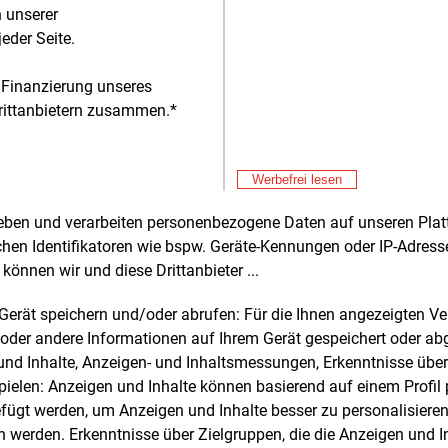
 nach fast 50 Jahren − die finale
n unserer
egung erfolgen.
eder Seite.
tandort Irsching besteht neben Block 3
 Finanzierung unseres
aus zwei gasbefeuerten Blöcken. Das
rittanbietern zusammen.*
on betriebene Kraftwerk Ulrich Hartmann
k 4) hat eine Leistung von 561 MW und
Alle 
011 in Betrieb gegangen. Mit einem
Werbefrei lesen
Don
ngsgrad von 60,4 Prozent gilt es als eine
E&M
Hi
ffizientesten GuD-Anlagen weltweit. Das
rheben und verarbeiten personenbezogene Daten auf unseren Plat
nschaftskraftwerk Irsching 5 ist seit
chen Identifikatoren wie bspw. Geräte-Kennungen oder IP-Adres
Don
E&M
am Netz und weist einen Wirkungsgrad
können wir und diese Drittanbieter ...
RW
9,7 Prozent auf. Neben Uniper mit 50,2
zu
Don
E&M
t der Anteile sind N-Ergie (25,2
m Gerät speichern und/oder abrufen: Für die Ihnen angezeigten 
Le
nt), Mainova (15,6 Prozent) und Entega
oder andere Informationen auf Ihrem Gerät gespeichert oder ab
Don
zent) an Irsching 5 beteiligt.
n und Inhalte, Anzeigen- und Inhaltsmessungen, Erkenntnisse übe
E&M
Pl
elen: Anzeigen und Inhalte können basierend auf einem Profil p
andort wird außerdem derzeit eine neue
ügt werden, um Anzeigen und Inhalte besser zu personalisiere
Don
E&M
bine (Block 6) errichtet, die als
werden. Erkenntnisse über Zielgruppen, die die Anzeigen und I
Gr