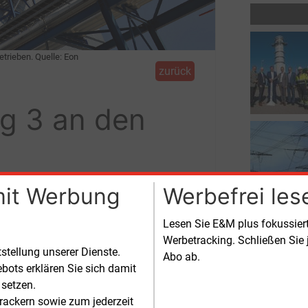
trieben. Quelle: Eon
zurück
ng 3 an den
mit Werbung
Werbefrei les
rückbringen. Das Ölkraftwerk soll mit
m Süden Deutschlands stärken.
Lesen Sie E&M plus fokussie
Werbetracking. Schließen Sie 
ing 3 vom Übertragungsnetzbetreiber
tstellung unserer Dienste.
Abo ab.
t in der Netzreserve vorgehalten und
bots erklären Sie sich damit
setzt. Unmittelbar nach dem
 setzen.
rgungssicherheits-Einsatz Ende 2023
rackern sowie zum jederzeit