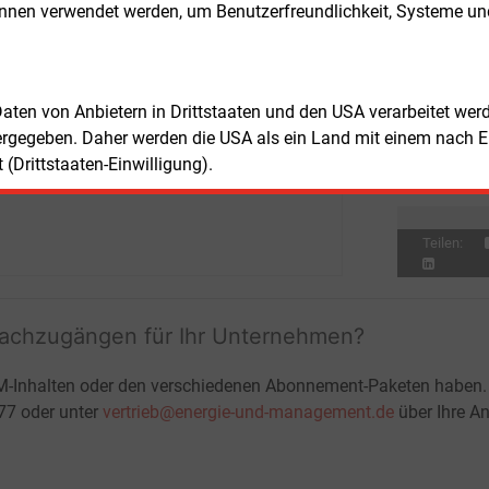
anntes „besonderes netztechnisches
önnen verwendet werden, um Benutzerfreundlichkeit, Systeme u
Don
E&M
bsmittel“ in Notfällen die Netzstabilität
Bu
ern soll. Die Fertigstellung ist für 2023
zu
Don
nt.
E&M
 Daten von Anbietern in Drittstaaten und den USA verarbeitet we
Wä
Ha
ergegeben. Daher werden die USA als ein Land mit einem nach 
Don
E&M
(Drittstaaten-Einwilligung).
Wi
Ei
Teilen:
fachzugängen für Ihr Unternehmen?
M-Inhalten oder den verschiedenen Abonnement-Paketen haben.
-77 oder unter
vertrieb@energie-und-management.de
über Ihre An