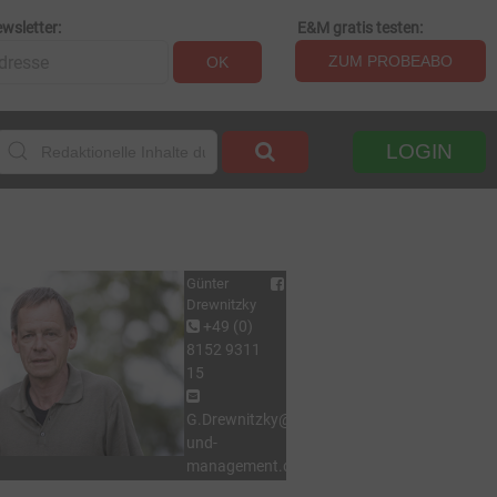
wsletter:
E&M gratis testen:
ZUM PROBEABO
OK
LOGIN
Günter
Drewnitzky
+49 (0)
8152 9311
15
G.Drewnitzky@energie-
und-
management.de