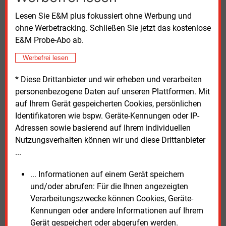
Politik am Zug
Lesen Sie E&M plus fokussiert ohne Werbung und
ohne Werbetracking. Schließen Sie jetzt das kostenlose
Für den Deutschen Verein des Gas- und
E&M Probe-Abo ab.
Wasserfaches (DVGW) sagte der
Werbefrei lesen
Vorstandsvorsitzende Gerald Linke: „Netzplanung
und Technik gehören untrennbar zusammen –
* Diese Drittanbieter und wir erheben und verarbeiten
deshalb ist der GTP konsequent im DVGW-Regelwerk
personenbezogene Daten auf unseren Plattformen. Mit
verankert“. Aus Sicht der Kommunalen Unternehmen
auf Ihrem Gerät gespeicherten Cookies, persönlichen
berichtete VKU-Hauptgeschäftsführer Ingbert Liebing:
Identifikatoren wie bspw. Geräte-Kennungen oder IP-
„Die Zukunft der Gasnetze und die Umstellung auf
Adressen sowie basierend auf Ihrem individuellen
klimaneutrale Gase sind zentrale Themen für
Nutzungsverhalten können wir und diese Drittanbieter
kommunale Unternehmen und deren Kunden, die
...
Bürger und die Industrie.“
... Informationen auf einem Gerät speichern
In vielen Kommunen werden klimaneutrale Gase
und/oder abrufen: Für die Ihnen angezeigten
künftig eine Rolle spielen, etwa für Stromerzeugung,
Verarbeitungszwecke können Cookies, Geräte-
Wärmenetze oder industrielle Anwendungen.
Kennungen oder andere Informationen auf Ihrem
Gleichzeitig planen andere Kommunen,
Gerät gespeichert oder abgerufen werden.