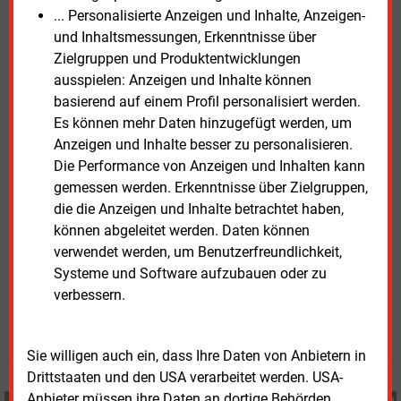
Gasverteilnetze teilweise oder vollständig
... Personalisierte Anzeigen und Inhalte, Anzeigen-
stillzulegen. „Der Neubau von Wasserstoffleitungen,
und Inhaltsmessungen, Erkenntnisse über
die Transformation und die Stilllegungen
Zielgruppen und Produktentwicklungen
bestehender Netze müssen gesetzlich geregelt
ausspielen: Anzeigen und Inhalte können
werden“, forderte Liebing von der Politik. Es sei gut,
basierend auf einem Profil personalisiert werden.
dass die Branche mit der Planung in Vorleitung
Es können mehr Daten hinzugefügt werden, um
gegangen ist.
Anzeigen und Inhalte besser zu personalisieren.
Die Performance von Anzeigen und Inhalten kann
Der
Ergebnisbericht 2025 zum
gemessen werden. Erkenntnisse über Zielgruppen,
Gasnetzgebietstransformationsplan
steht im Internet
die die Anzeigen und Inhalte betrachtet haben,
bereit.
können abgeleitet werden. Daten können
verwendet werden, um Benutzerfreundlichkeit,
Systeme und Software aufzubauen oder zu
Mittwoch, 25.03.2026, 11:55 Uhr
verbessern.
Susanne Harmsen
© 2026 Energie & Management GmbH
Sie willigen auch ein, dass Ihre Daten von Anbietern in
Drittstaaten und den USA verarbeitet werden. USA-
Anbieter müssen ihre Daten an dortige Behörden