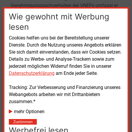
Genehmigungssachverhalten der VNEPs umfasst er
weiterhin die strategische Transformationsplanung
Wie gewohnt mit Werbung
der Verteilnetzbetreiber – einschließlich der
lesen
perspektivischen Versorgung mit klimaneutralem
Methan wie etwa Biomethan.
Cookies helfen uns bei der Bereitstellung unserer
Dienste. Durch die Nutzung unseres Angebots erklären
Da der Gesetzgebungsprozess noch nicht
Sie sich damit einverstanden, dass wir Cookies setzen.
abgeschlossen ist und wesentliche Fragen – darunter
Details zu Werbe- und Analyse-Trackern sowie zum
die Finanzierung – weiterhin offen sind, lasse sich
jederzeit möglichen Widerruf finden Sie in unserer
aktuell nicht abschätzen, wann der VNEP-Leitfaden
Datenschutzerklärung
am Ende jeder Seite.
finalisiert wird. Aufgrund der veränderten Struktur
werde es im Jahr 2026 im Gegensatz zu den
Tracking: Zur Verbesserung und Finanzierung unseres
vergangenen Jahren keine Rückmeldung der
Webangebots arbeiten wir mit Drittanbietern
Netzbetreiber an H2 vor Ort zur Erstellung eines
zusammen.*
Branchenberichts geben. Die Initiative empfiehlt allen
mehr Optionen
Unternehmen, die bislang nicht am GTP-Prozess
teilgenommen haben, eine interne Planung auf Basis
Zustimmen
der bestehenden Leitfäden vorzunehmen.
Werbefrei lesen