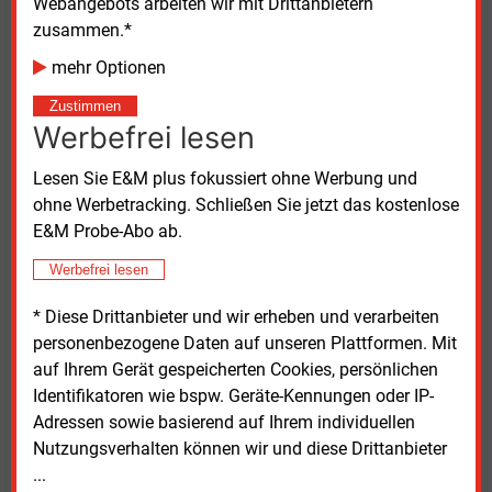
Webangebots arbeiten wir mit Drittanbietern
bessere Risikoabsicherung und mehr
zusammen.*
Investitionssicherheit erforderlich. Bis 2040 schlagen
mehr Optionen
die Autoren ein langfristiges Zielbild für die Rolle von
Wasserstoff im Energiesystem vor. Eine transparente
Zustimmen
Roadmap und ein unabhängiges Monitoring sollten
Werbefrei lesen
festlegen, in welchen Anwendungen Wasserstoff
Lesen Sie E&M plus fokussiert ohne Werbung und
vorrangig eingesetzt wird und wie sich der Markt
ohne Werbetracking. Schließen Sie jetzt das kostenlose
schrittweise ohne dauerhafte Förderung entwickeln
E&M Probe-Abo ab.
kann.
Werbefrei lesen
Pragmatische Lösungen gefordert
* Diese Drittanbieter und wir erheben und verarbeiten
personenbezogene Daten auf unseren Plattformen. Mit
Strickling sprach sich zudem für einen
auf Ihrem Gerät gespeicherten Cookies, persönlichen
pragmatischeren Umgang mit den Vorgaben für
Identifikatoren wie bspw. Geräte-Kennungen oder IP-
grünen Wasserstoff aus. Anlagen zur Erzeugung
Adressen sowie basierend auf Ihrem individuellen
erneuerbarer Energien sollten seiner Ansicht nach
Nutzungsverhalten können wir und diese Drittanbieter
nicht ausschließlich an einzelne Elektrolyseure
...
gebunden werden. Stattdessen könnten