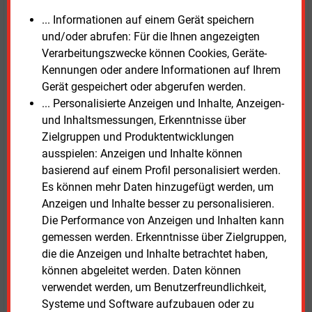
Herkunftsnachweise sicherstellen, dass der
... Informationen auf einem Gerät speichern
eingesetzte Strom aus erneuerbaren Quellen stammt.
und/oder abrufen: Für die Ihnen angezeigten
Auch regionale oder zeitliche Differenzierungen seien
Verarbeitungszwecke können Cookies, Geräte-
denkbar, um Elektrolyseure stärker in Phasen hoher
Kennungen oder andere Informationen auf Ihrem
Wind- und Solarstromerzeugung zu betreiben.
Gerät gespeichert oder abgerufen werden.
... Personalisierte Anzeigen und Inhalte, Anzeigen-
Vor einem Scheitern des Markthochlaufs warnte
und Inhaltsmessungen, Erkenntnisse über
Strickling ausdrücklich. „Bleibt Wasserstoff
Zielgruppen und Produktentwicklungen
dauerhaft eine Nischenanwendung, droht entweder
ausspielen: Anzeigen und Inhalte können
das Verfehlen der Klimaschutzziele oder
basierend auf einem Profil personalisiert werden.
Wettbewerbsnachteile für die Industrie mit
Es können mehr Daten hinzugefügt werden, um
entsprechenden Folgen für Wirtschaftskraft und
Anzeigen und Inhalte besser zu personalisieren.
Versorgungssicherheit“, sagte er.
(sh)
Die Performance von Anzeigen und Inhalten kann
gemessen werden. Erkenntnisse über Zielgruppen,
Die
DIHK Studie zum H2-Hochlauf
steht als PDF zum
die die Anzeigen und Inhalte betrachtet haben,
Download bereit.
können abgeleitet werden. Daten können
verwendet werden, um Benutzerfreundlichkeit,
Mittwoch, 8.07.2026, 11:03 Uhr
Systeme und Software aufzubauen oder zu