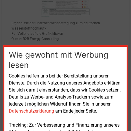
Ergebnisse der Unternehmensbefragung zum deutschen
Wasserstoffhochlauf -
Für Vollbild auf die Grafik klicken
Quelle: R2B Energy Consulting
Wie gewohnt mit Werbung
Kurzfristig empfiehlt die Studie, die bereits
angestoßene Projekt- und Marktdynamik bis 2030 zu
lesen
sichern. Dazu zählen aus Sicht der Autoren
pragmatischere RFNBO-Regeln, ein verlässlicher
Cookies helfen uns bei der Bereitstellung unserer
Rahmen für Netzentgelte, eine praktikable Book-and-
Dienste. Durch die Nutzung unseres Angebots erklären
Claim-Lösung für Herkunftsnachweise sowie die
Sie sich damit einverstanden, dass wir Cookies setzen.
frühzeitige Absicherung von Wasserstoffspeichern
Details zu Werbe- und Analyse-Trackern sowie zum
als strategische Infrastruktur.
jederzeit möglichen Widerruf finden Sie in unserer
Datenschutzerklärung
am Ende jeder Seite.
Bis 2035 müsse der Übergang zu einem wachsenden
Markt gelingen. Dafür seien ein beschleunigter
Tracking: Zur Verbesserung und Finanzierung unseres
Ausbau regionaler Wasserstoff-Verteilnetze, eine