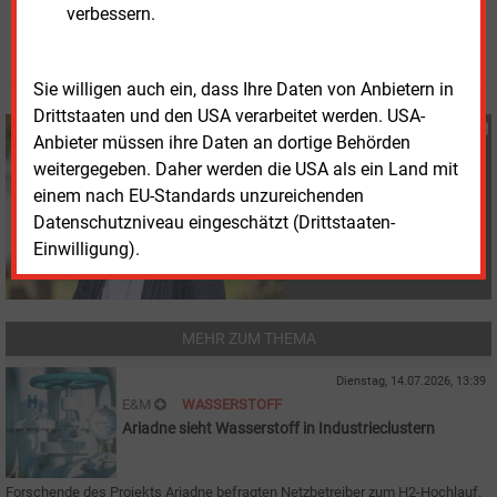
Susanne Harmsen
verbessern.
© 2026 Energie & Management GmbH
Sie willigen auch ein, dass Ihre Daten von Anbietern in
Drittstaaten und den USA verarbeitet werden. USA-
Susanne Harmsen
Anbieter müssen ihre Daten an dortige Behörden
+49 (0) 151 28207503
weitergegeben. Daher werden die USA als ein Land mit
s.harmsen@energie-
einem nach EU-Standards unzureichenden
und-management.de
Datenschutzniveau eingeschätzt (Drittstaaten-
Einwilligung).
MEHR ZUM THEMA
Dienstag, 14.07.2026, 13:39
E&M
WASSERSTOFF
Ariadne sieht Wasserstoff in Industrieclustern
Forschende des Projekts Ariadne befragten Netzbetreiber zum H2-Hochlauf.