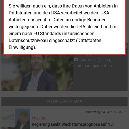
Sie willigen auch ein, dass Ihre Daten von Anbietern in
Donnerstag, 26.09.2024, 12:35 Uhr
Drittstaaten und den USA verarbeitet werden. USA-
Susanne Harmsen
Anbieter müssen ihre Daten an dortige Behörden
© 2026 Energie & Management GmbH
weitergegeben. Daher werden die USA als ein Land mit
einem nach EU-Standards unzureichenden
Datenschutzniveau eingeschätzt (Drittstaaten-
Susanne Harmsen
Einwilligung).
+49 (0) 151 28207503
s.harmsen@energie-
und-management.de
MEHR ZUM THEMA
Donnerstag, 24.04.2025, 15:32
POLITIK
Regierung senkt Wachstumsprognose auf Null