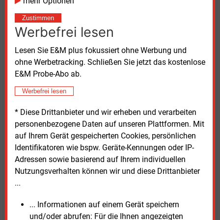
mehr Optionen
Stillstand mittlerweile deutlichere Spuren in einem
Zustimmen
leichten Anstieg der Arbeitslosenzahl. Dies könne
Werbefrei lesen
aber auch als Chance für den Strukturwandel
gesehen werden, da so neue Industriezweige
Lesen Sie E&M plus fokussiert ohne Werbung und
Arbeitskräfte anwerben können, die in alten
ohne Werbetracking. Schließen Sie jetzt das kostenlose
freigesetzt werden, sagte Oliver Holtemöller vom
E&M Probe-Abo ab.
Leibniz-Institut für Wirtschaftsforschung Halle (IWH).
Damit wandte er sich auch dagegen, dem
Werbefrei lesen
angeschlagenen Autokonzern VW mit Steuermitteln
* Diese Drittanbieter und wir erheben und verarbeiten
auf die Beine zu helfen. Dieses Geld solle besser in
personenbezogene Daten auf unseren Plattformen. Mit
zukunftsfähige Branchen fließen. Für arbeitslose
auf Ihrem Gerät gespeicherten Cookies, persönlichen
Mitarbeiter griffen die Sozialsysteme.
Identifikatoren wie bspw. Geräte-Kennungen oder IP-
Adressen sowie basierend auf Ihrem individuellen
Politische Unsicherheit dämpft Wirtschaft
Nutzungsverhalten können wir und diese Drittanbieter
...
Als ein weiteres Risiko nennen die Institute einen
„weiteren deutlichen Anstieg der politischen
... Informationen auf einem Gerät speichern
Unsicherheit“. Obwohl die Bundesregierung einen
und/oder abrufen: Für die Ihnen angezeigten