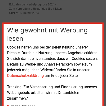
Eckdaten der Herbstprognose 2024 -
Zum Vergrößern bitte auf das Bild klicken
Quelle: GD Herbst 2024
Langsame Erholung erwartet
Wie gewohnt mit Werbung
Die strukturellen Anpassungsprozesse dürften dem
lesen
Gutachten zufolge andauern und die konjunkturellen
Cookies helfen uns bei der Bereitstellung unserer
Bremsen sich nur langsam lösen. Getragen werde die
Dienste. Durch die Nutzung unseres Angebots erklären
zaghafte Erholung von einer Belebung des privaten
Sie sich damit einverstanden, dass wir Cookies setzen.
Verbrauchs, der von kräftigen Zuwächsen der real
Details zu Werbe- und Analyse-Trackern sowie zum
verfügbaren Einkommen getragen wird. Das
jederzeit möglichen Widerruf finden Sie in unserer
Anziehen der Konjunktur in wichtigen Absatzmärkten,
Datenschutzerklärung
am Ende jeder Seite.
wie den europäischen Nachbarländern, werde den
deutschen Außenhandel stützen. Zusammen mit
Tracking: Zur Verbesserung und Finanzierung unseres
günstigeren Finanzierungsbedingungen kommt dies
Webangebots arbeiten wir mit Drittanbietern
den Anlageinvestitionen zugute.
zusammen.*
Auf dem Arbeitsmarkt zeige der wirtschaftliche