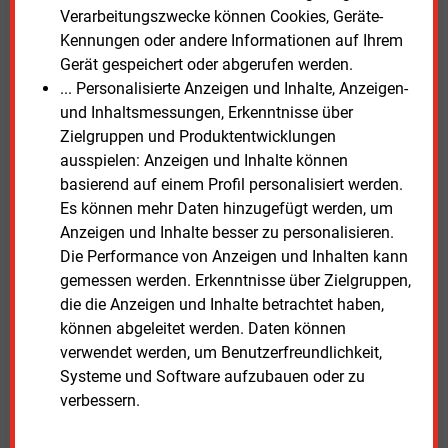
Haushaltsentwurf für das Jahr 2025 verabschiedet
Verarbeitungszwecke können Cookies, Geräte-
habe, bleibe die Sorge über eine mögliche
Kennungen oder andere Informationen auf Ihrem
Handlungsunfähigkeit der Regierungskoalition, heißt
Gerät gespeichert oder abgerufen werden.
es mit Blick auf viele Streitigkeiten in der Ampel-
... Personalisierte Anzeigen und Inhalte, Anzeigen-
Koalition. Zwar biete die „Wachstumsinitiative“ einige
und Inhaltsmessungen, Erkenntnisse über
gute Ansätze. Diese seien aber noch längst nicht
Zielgruppen und Produktentwicklungen
umgesetzt. Die Initiative trage nicht dazu bei, dass
ausspielen: Anzeigen und Inhalte können
die Wirtschaftspolitik für Haushalte und
basierend auf einem Profil personalisiert werden.
Unternehmen klarer und vorhersehbarer werde.
Es können mehr Daten hinzugefügt werden, um
Anzeigen und Inhalte besser zu personalisieren.
Die Inflationsrate ist im August auf den niedrigsten
Die Performance von Anzeigen und Inhalten kann
Stand seit mehr als drei Jahren zurückgegangen und
gemessen werden. Erkenntnisse über Zielgruppen,
wird im Prognosezeitraum voraussichtlich in der
die die Anzeigen und Inhalte betrachtet haben,
Nähe des Inflationsziels der Europäischen
können abgeleitet werden. Daten können
Zentralbank (EZB) von zwei Prozent liegen.
verwendet werden, um Benutzerfreundlichkeit,
Systeme und Software aufzubauen oder zu
Die
Langfassung der Herbstprognose 2024
steht im
verbessern.
Internet bereit.