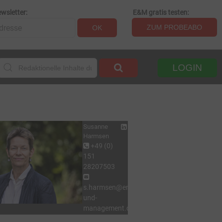
wsletter:
E&M gratis testen:
ZUM PROBEABO
OK
LOGIN
Susanne
Harmsen
+49 (0)
151
28207503
s.harmsen@energie-
und-
management.de