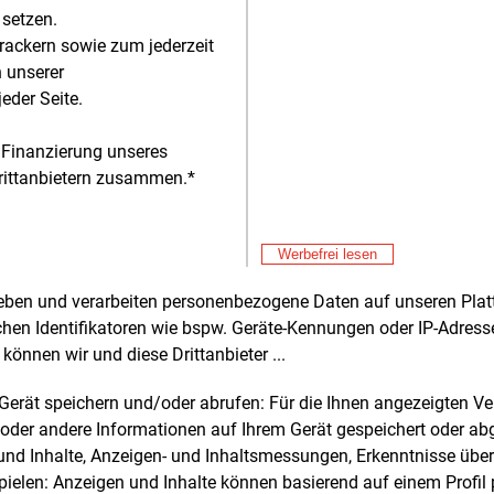
El
 setzen.
Fre
E&M
rackern sowie zum jederzeit
En
n unserer
Er
Fre
chäftsführer der Stromnetz Berlin GMbH, Erik
eder Seite.
St
k,
So
 Präsentation der Bilanz 2022
 Finanzierung unseres
Fre
E&M
: E&M/Harmsen
EV
rittanbietern zusammen.*
an
lle Anschlüsse für Wärmepumpen und
Fre
E&M
So
Werbefrei lesen
Au
Fre
E&M
n Schwerpunkten des Unternehmens für
Be
rheben und verarbeiten personenbezogene Daten auf unseren Plat
aufende Jahr zählt der Geschäftsführer
Ho
chen Identifikatoren wie bspw. Geräte-Kennungen oder IP-Adres
Fre
E&M
hmen, um die Leistungsfähigkeit in
können wir und diese Drittanbieter ...
Ce
 Unternehmensteilen zu erhöhen. Dies
Ni
Fre
E&M
nsbesondere die Investitionstätigkeit
m Gerät speichern und/oder abrufen: Für die Ihnen angezeigten 
En
stützen und alle
oder andere Informationen auf Ihrem Gerät gespeichert oder ab
de
nanschlussprozesse zum Beispiel bei
n und Inhalte, Anzeigen- und Inhaltsmessungen, Erkenntnisse übe
Fre
E&M
voltaikanlagen, Ladeinfrastruktur und
elen: Anzeigen und Inhalte können basierend auf einem Profil p
Hi