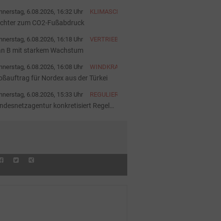
rück
nerstag, 6.08.2026, 16:32 Uhr
KLIMASCHUTZ
ichter zum CO2-Fußabdruck
nerstag, 6.08.2026, 16:18 Uhr
VERTRIEB
an B mit starkem Wachstum
nerstag, 6.08.2026, 16:08 Uhr
WINDKRAFT
oßauftrag für Nordex aus der Türkei
nerstag, 6.08.2026, 15:33 Uhr
REGULIERUNG
ndesnetzagentur konkretisiert Regeln
 Batteriespeichern