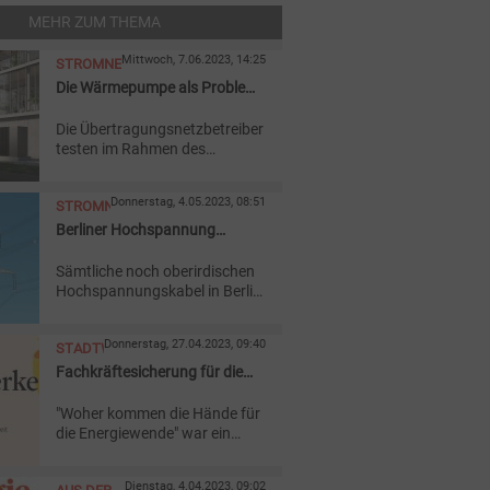
MEHR ZUM THEMA
Mittwoch, 7.06.2023, 14:25
STROMNETZ
Die Wärmepumpe als Problem
und Lösung
Die Übertragungsnetzbetreiber
testen im Rahmen des
Pilotprojekts „ViFlex“ den
netzdienlichen Betrieb von
Donnerstag, 4.05.2023, 08:51
STROMNETZ
Wärmepumpen. Wer
mitmacht, kann profitieren.
Berliner Hochspannung
kommt unter die Erde
Sämtliche noch oberirdischen
Hochspannungskabel in Berlin
will die Stromnetz Berlin in den
nächsten zehn Jahren durch
Donnerstag, 27.04.2023, 09:40
STADTWERKE
Erdkabel ersetzen. Die ersten
zwei Kilometer verschwanden
Fachkräftesicherung für die
schon.
Energiewende
"Woher kommen die Hände für
die Energiewende" war ein
zentrales Thema auf dem
Stadtwerkekongress in Berlin.
Dienstag, 4.04.2023, 09:02