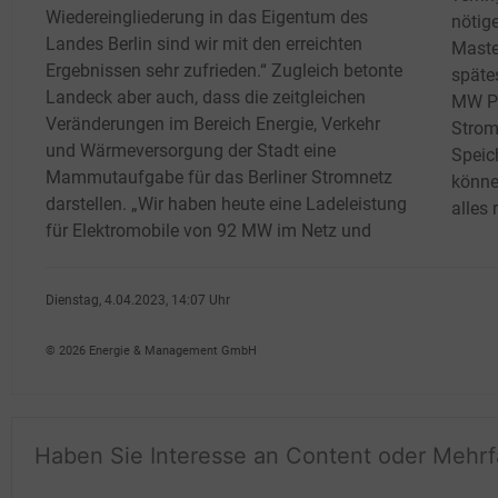
Wiedereingliederung in das Eigentum des
nötig
Landes Berlin sind wir mit den erreichten
Maste
Ergebnissen sehr zufrieden.“ Zugleich betonte
späte
Landeck aber auch, dass die zeitgleichen
MW Pho
Veränderungen im Bereich Energie, Verkehr
Strom
und Wärmeversorgung der Stadt eine
Speic
Mammutaufgabe für das Berliner Stromnetz
könne
darstellen. „Wir haben heute eine Ladeleistung
alles
für Elektromobile von 92 MW im Netz und
Dienstag, 4.04.2023, 14:07 Uhr
Susanne Harmsen
© 2026 Energie & Management GmbH
Haben Sie Interesse an Content oder Mehr