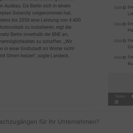
zu
en Ausbau. Da Berlin sich in einem
Don
E&M
rplan Solarcity vorgenommen hat,
Le
stens bis 2050 eine Leistung von 4.400
Don
E&M
tovoltaik zu installieren, regt die
Pl
netz Berlin innerhalb der BNE an,
Don
E&M
hermöglichkeiten zu schaffen. „Wir
Gr
n in einer Großstadt im Winter nicht
 mit Strom heizen“, sagte Landeck.
Don
E&M
Bu
zu
Teilen:
fachzugängen für Ihr Unternehmen?