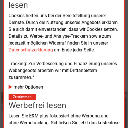
lesen
Stromnetz Berlin hat 2025 die Zahl von 2.000
Mitarbeitenden überschritten und ist damit in den
Cookies helfen uns bei der Bereitstellung unserer
Kreis der großen städtischen Unternehmen
Dienste. Durch die Nutzung unseres Angebots erklären
aufgestiegen. In diesem Zusammenhang wurde auf
Sie sich damit einverstanden, dass wir Cookies setzen.
Basis des Mitbestimmungsgesetzes die Position der
Details zu Werbe- und Analyse-Trackern sowie zum
Arbeitsdirektorin im Unternehmen neu eingerichtet.
jederzeit möglichen Widerruf finden Sie in unserer
Datenschutzerklärung
am Ende jeder Seite.
Montag, 1.06.2026, 14:28 Uhr
Susanne Harmsen
Tracking: Zur Verbesserung und Finanzierung unseres
Webangebots arbeiten wir mit Drittanbietern
© 2026 Energie & Management GmbH
zusammen.*
mehr Optionen
Susanne Harmsen
Zustimmen
+49 (0) 151 28207503
Werbefrei lesen
s.harmsen@energie-
und-management.de
Lesen Sie E&M plus fokussiert ohne Werbung und
ohne Werbetracking. Schließen Sie jetzt das kostenlose