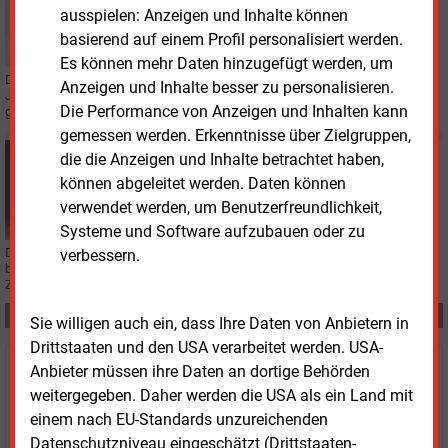
PERSONALIE
ausspielen: Anzeigen und Inhalte können
Führungswechsel beim ZVEI
basierend auf einem Profil personalisiert werden.
Es können mehr Daten hinzugefügt werden, um
Der ZVEI bekommt eine neue Spitze: Daniel Hager ist vom Vorstand für drei
Anzeigen und Inhalte besser zu personalisieren.
Jahre zum Präsidenten des Verbandes der Elektro- und Digitalindustrie
Die Performance von Anzeigen und Inhalten kann
gewählt worden.
gemessen werden. Erkenntnisse über Zielgruppen,
Mittwoch, 20.05.2026, 12:16
die die Anzeigen und Inhalte betrachtet haben,
PERSONALIE
können abgeleitet werden. Daten können
EGC beruft Reiner Schuster zum Finanzvorstand
verwendet werden, um Benutzerfreundlichkeit,
Systeme und Software aufzubauen oder zu
Die EGC Energie- und Gebäudetechnik-Control hat Reiner Schuster zum CFO
verbessern.
berufen. Der Finanzexperte soll den weiteren Wachstumskurs begleiten.
Zuvor hatte EGC die Baywa EDL übernommen.
Teilen:
Sie willigen auch ein, dass Ihre Daten von Anbietern in
Drittstaaten und den USA verarbeitet werden. USA-
Anbieter müssen ihre Daten an dortige Behörden
Haben Sie Interesse an Content oder
weitergegeben. Daher werden die USA als ein Land mit
Mehrfachzugängen für Ihr Unternehmen?
einem nach EU-Standards unzureichenden
Datenschutzniveau eingeschätzt (Drittstaaten-