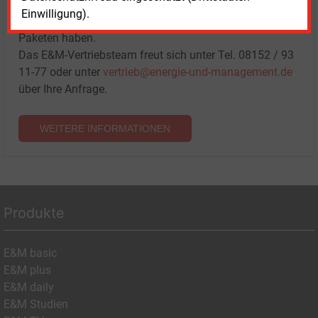
Sprechen Sie uns an, wenn Sie Fragen zur Nutzung von
Einwilligung).
E&M-Inhalten oder den verschiedenen Abonnement-
Paketen haben.
Das E&M-Vertriebsteam freut sich unter Tel. 08152 / 93
11-77 oder unter
vertrieb@energie-und-management.de
über Ihre Anfrage.
WEITERE INFORMATIONEN
Produkte
E&M basic
E&M plus
E&M daily
E&M Studien