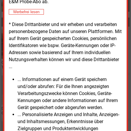
E&M Probe-Abo ab.
Werbefrei lesen
MEHR ZUM THEMA
* Diese Drittanbieter und wir erheben und verarbeiten
personenbezogene Daten auf unseren Plattformen. Mit
Montag, 1.06.2026, 11:15
auf Ihrem Gerät gespeicherten Cookies, persönlichen
PERSONALIE
Identifikatoren wie bspw. Geräte-Kennungen oder IP-
Energieunion bekommt neuen Geschäftsführer
Adressen sowie basierend auf Ihrem individuellen
Nutzungsverhalten können wir und diese Drittanbieter
Oliver Kruschke übernimmt zum 1. Juli die Geschäftsführung der VNG-
...
Tochter Energieunion GmbH. Er wird Nachfolger von Steffen Rothe.
... Informationen auf einem Gerät speichern
Freitag, 22.05.2026, 14:25
PERSONALIE
und/oder abrufen: Für die Ihnen angezeigten
Stadtwerke Brühl: Sebastian Mies zieht um ins
Verarbeitungszwecke können Cookies, Geräte-
Chefbüro
Kennungen oder andere Informationen auf Ihrem
Gerät gespeichert oder abgerufen werden.
Der bisherige IT-Chef Sebastian Mies übernimmt ab 1. Oktober 2026 die
Geschäftsführung der Stadtwerke Brühl (Nordrhein-Westfalen).
... Personalisierte Anzeigen und Inhalte, Anzeigen-
und Inhaltsmessungen, Erkenntnisse über
Mittwoch, 20.05.2026, 15:02
Zielgruppen und Produktentwicklungen