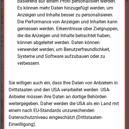
basierend auf einem Profil personalisiert werden.
Es können mehr Daten hinzugefügt werden, um
Montag, 5.05.2025, 14:50
VERANSTALTUNG
Anzeigen und Inhalte besser zu personalisieren.
Energietage 2025 fordern entschiedene Klimapolitik
Die Performance von Anzeigen und Inhalten kann
gemessen werden. Erkenntnisse über Zielgruppen,
die die Anzeigen und Inhalte betrachtet haben,
Zum Auftakt der Energietage 2025 haben Initiator Jürgen Pöschk und
Klimaforscher Stefan Rahmstorf eine faktenbasierte Klimapolitik in der
können abgeleitet werden. Daten können
neuen Legislaturperiode gefordert.
verwendet werden, um Benutzerfreundlichkeit,
Systeme und Software aufzubauen oder zu
Donnerstag, 24.04.2025, 09:03
verbessern.
WASSERSTOFF
Deutsch-Britische Studie über den
Wasserstoffhandel veröffentlicht
Sie willigen auch ein, dass Ihre Daten von Anbietern in
Im Rahmen der Deutsch-Britischen Wasserstoffpartnerschaft wurde eine
Drittstaaten und den USA verarbeitet werden. USA-
Studie zur Machbarkeit des Handels von Wasserstoff in London vorgestellt.
Anbieter müssen ihre Daten an dortige Behörden
weitergegeben. Daher werden die USA als ein Land mit
Mittwoch, 23.04.2025, 16:11
WASSERSTOFF
einem nach EU-Standards unzureichenden
Ohne Speicher keine Wasserstoffwirtschaft
Datenschutzniveau eingeschätzt (Drittstaaten-
Einwilligung).