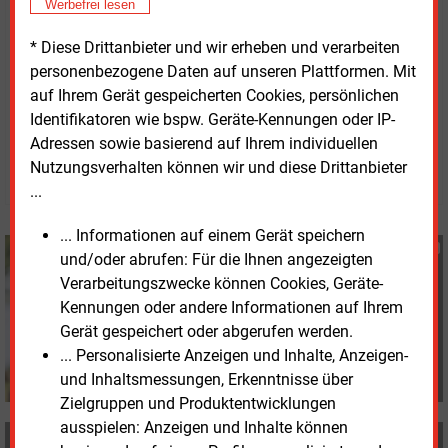
Werbefrei lesen
Ergebnisse der
Ines-Marktabfrage MAHS
stehen im
* Diese Drittanbieter und wir erheben und verarbeiten
Internet bereit.
personenbezogene Daten auf unseren Plattformen. Mit
auf Ihrem Gerät gespeicherten Cookies, persönlichen
Mittwoch, 23.04.2025, 13:50 Uhr
Identifikatoren wie bspw. Geräte-Kennungen oder IP-
Susanne Harmsen
Adressen sowie basierend auf Ihrem individuellen
Nutzungsverhalten können wir und diese Drittanbieter
© 2026 Energie & Management GmbH
...
... Informationen auf einem Gerät speichern
Susanne Harmsen
und/oder abrufen: Für die Ihnen angezeigten
+49 (0) 151 28207503
Verarbeitungszwecke können Cookies, Geräte-
s.harmsen@energie-
Kennungen oder andere Informationen auf Ihrem
und-management.de
Gerät gespeichert oder abgerufen werden.
... Personalisierte Anzeigen und Inhalte, Anzeigen-
und Inhaltsmessungen, Erkenntnisse über
Zielgruppen und Produktentwicklungen
ausspielen: Anzeigen und Inhalte können
MEHR ZUM THEMA