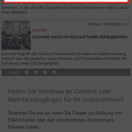
Zahlreiche Pilotprojekte erkunden derzeit die Möglichkeiten, Wasserstoff zu
speichern. In der aktuellen Ausgabe von
Energie & Management
gibt es dazu
einen Überblick.
Mittwoch, 23.04.2025, 14:23
POLITIK
Eurosolar warnt vor Kurs auf fossile Abhängigkeiten
Eurosolar begrüßt den Fokus auf erneuerbare Energien im Koalitionsvertrag,
kritisiert aber die geplanten Gaskraftwerke und Fusionsziele und fordert die
Einführung eines CO2-Bürgergelds.
Teilen:
Haben Sie Interesse an Content oder
Mehrfachzugängen für Ihr Unternehmen?
Sprechen Sie uns an, wenn Sie Fragen zur Nutzung von
E&M-Inhalten oder den verschiedenen Abonnement-
Paketen haben.