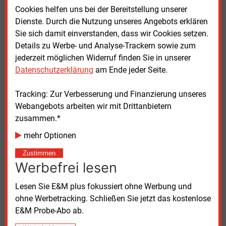
Anwendung. Auch die Deutsche Energieagentur
Cookies helfen uns bei der Bereitstellung unserer
(Dena) habe in einer Studie bestätigt, dass
Dienste. Durch die Nutzung unseres Angebots erklären
Differenzverträge ein besonders wirksames
Sie sich damit einverstanden, dass wir Cookies setzen.
Instrument zur Förderung von Wasserstoffspeichern
Details zu Werbe- und Analyse-Trackern sowie zum
darstellen.
jederzeit möglichen Widerruf finden Sie in unserer
Datenschutzerklärung
am Ende jeder Seite.
MAHS-Marktabfrage liefert belastbare Daten für
Speicherbedarf
Tracking: Zur Verbesserung und Finanzierung unseres
Webangebots arbeiten wir mit Drittanbietern
zusammen.*
Mit der Marktabfrage MAHS („Marktabfrage für
Wasserstoffspeicher“) hatte INES bereits im Jahr
mehr Optionen
2024 eine Grundlage geschaffen, um realistische
Zustimmen
Bedarfszahlen für Wasserstoffspeicher im Hochlauf
Werbefrei lesen
zu ermitteln. Die Ergebnisse dieser Abfrage werden
vom BMWK im Weißbuch selbst als relevante
Lesen Sie E&M plus fokussiert ohne Werbung und
Datengrundlage herangezogen. Dies sei ein Beleg für
ohne Werbetracking. Schließen Sie jetzt das kostenlose
die Bedeutung der Initiative und die bisherige gute
E&M Probe-Abo ab.
Zusammenarbeit.