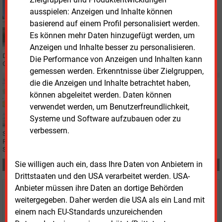
Donnerstag, 10.11.2022, 16:24
ausspielen: Anzeigen und Inhalte können
BILANZ
basierend auf einem Profil personalisiert werden.
RWE verdient ausgezeichnet
Es können mehr Daten hinzugefügt werden, um
Anzeigen und Inhalte besser zu personalisieren.
Der RWE-Konzern verzeichnet in den ersten neun Monaten einen
Die Performance von Anzeigen und Inhalten kann
Gewinnsprung um fast zwei Milliarden Euro.
gemessen werden. Erkenntnisse über Zielgruppen,
die die Anzeigen und Inhalte betrachtet haben,
Dienstag, 8.11.2022, 16:34
können abgeleitet werden. Daten können
F&E
Carnot-Batterie mit innovativem Wärmespeicher
verwendet werden, um Benutzerfreundlichkeit,
Systeme und Software aufzubauen oder zu
verbessern.
Speichertechnik für Sektorenkopplung: Das Deutsche Zentrum für Luft- und
Raumfahrt tüftelt an einer Carnot-Batterie mit Wärmeüberträgern, die an
Schneeflocken erinnern.
Sie willigen auch ein, dass Ihre Daten von Anbietern in
Teilen:
Drittstaaten und den USA verarbeitet werden. USA-
Anbieter müssen ihre Daten an dortige Behörden
Haben Sie Interesse an Content oder
weitergegeben. Daher werden die USA als ein Land mit
Mehrfachzugängen für Ihr Unternehmen?
einem nach EU-Standards unzureichenden