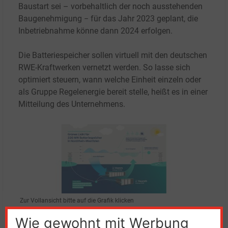
Baustart sei – vorbehaltlich der noch ausstehenden
Baugenehmigung − für das Jahr 2023 geplant, die
Inbetriebnahme könne dann 2024 erfolgen.
Die Batteriespeicher sollen virtuell mit den deutschen
RWE-Kraftwerken vernetzt werden. So lasse sich
optimiert steuern, wann welche Einheit einzeln oder
als Gruppe Regelenergie bereit stelle, heißt es in einer
Mitteilung des Unternehmens.
Zur Vollansicht bitte auf die Grafik klicken
Quelle: RWE
Wie gewohnt mit Werbung