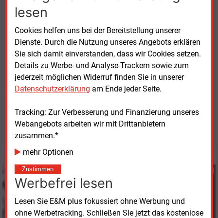
RWE betreibt nach eigenen Angaben aktuell
lesen
Batteriespeicherprojekte mit einer installierten
Leistung von rund 150
MW und setzt weltweit
Cookies helfen uns bei der Bereitstellung unserer
Batteriespeicherprojekte mit einer Leistung von mehr
Dienste. Durch die Nutzung unseres Angebots erklären
als 800
MW um. Bis zum Jahr 2030 will das
Sie sich damit einverstanden, dass wir Cookies setzen.
Unternehmen Batteriespeicher mit einer
Details zu Werbe- und Analyse-Trackern sowie zum
Gesamtleistung von 3.000
MW installiert haben.
jederzeit möglichen Widerruf finden Sie in unserer
Datenschutzerklärung
am Ende jeder Seite.
Montag, 7.11.2022, 13:02 Uhr
Tracking: Zur Verbesserung und Finanzierung unseres
Katia Meyer-Tien
Webangebots arbeiten wir mit Drittanbietern
© 2026 Energie & Management GmbH
zusammen.*
mehr Optionen
Zustimmen
Katia Meyer-Tien
Werbefrei lesen
+49 (0) 8152 9311 21
K.Meyer-Tien@energie-
Lesen Sie E&M plus fokussiert ohne Werbung und
und-management.de
ohne Werbetracking. Schließen Sie jetzt das kostenlose