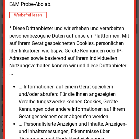
E&M Probe-Abo ab.
Werbefrei lesen
* Diese Drittanbieter und wir erheben und verarbeiten
MEHR ZUM THEMA
personenbezogene Daten auf unseren Plattformen. Mit
Mittwoch, 7.12.2022, 11:18
auf Ihrem Gerät gespeicherten Cookies, persönlichen
PHOTOVOLTAIK
Identifikatoren wie bspw. Geräte-Kennungen oder IP-
Neuer Solarpark im Tagebau Hambach
Adressen sowie basierend auf Ihrem individuellen
Nutzungsverhalten können wir und diese Drittanbieter
Der RWE-Konzern baut sein grünes Portfolio im Rheinischen Revier weiter
...
aus. Im Tagebach Hambach soll eine neue Photovoltaikanlage entstehen.
... Informationen auf einem Gerät speichern
Mittwoch, 30.11.2022, 09:09
und/oder abrufen: Für die Ihnen angezeigten
STROMNETZ
Verarbeitungszwecke können Cookies, Geräte-
E-Autos liefern Regelenergie im Praxistest
Kennungen oder andere Informationen auf Ihrem
Gerät gespeichert oder abgerufen werden.
Sechs E-Autos der Marke Honda haben beim Übertragungsnetzbetreiber
... Personalisierte Anzeigen und Inhalte, Anzeigen-
Amprion die Zulassung für die Bereitstellung von Regelenergie erhalten. Und
zwar in der Königsklasse.
und Inhaltsmessungen, Erkenntnisse über
Zielgruppen und Produktentwicklungen