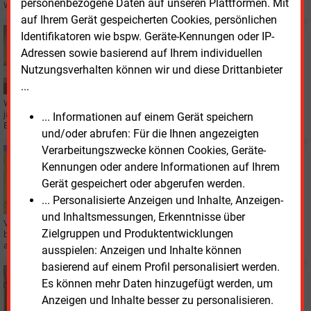
personenbezogene Daten auf unseren Plattformen. Mit
Windkraftanlage stehen, werden abgebaut.
auf Ihrem Gerät gespeicherten Cookies, persönlichen
Freitag, 19.08.2022, 11:59
Identifikatoren wie bspw. Geräte-Kennungen oder IP-
RECHT
Adressen sowie basierend auf Ihrem individuellen
Bundesjustizministerium will bei Infrastruktur Tempo
Nutzungsverhalten können wir und diese Drittanbieter
machen
...
Wichtige Energie- und Infrastrukturprojekte sollen künftig nicht mehr durch
jahrelange Gerichtsverfahren blockiert werden. Dafür will
... Informationen auf einem Gerät speichern
Bundesjustizminister Marco Buschmann (FPD) sorgen.
und/oder abrufen: Für die Ihnen angezeigten
Verarbeitungszwecke können Cookies, Geräte-
Donnerstag, 18.08.2022, 16:44
Kennungen oder andere Informationen auf Ihrem
BIOGAS
Gerät gespeichert oder abgerufen werden.
Windkraft-schwaches Thüringen will mehr Ökostrom
aus Biogas
... Personalisierte Anzeigen und Inhalte, Anzeigen-
und Inhaltsmessungen, Erkenntnisse über
Viel Wind macht die Landesregierung Thüringens um die Biogas-Produktion,
Zielgruppen und Produktentwicklungen
besonders als Teil der Kraft-Wärme-Kopplung (KWK). Damit lenkt das Land
auch von Schwächen bei der Windkraft ab.
ausspielen: Anzeigen und Inhalte können
basierend auf einem Profil personalisiert werden.
Mittwoch, 17.08.2022, 16:56
Es können mehr Daten hinzugefügt werden, um
WINDKRAFT ONSHORE
Anzeigen und Inhalte besser zu personalisieren.
Denkmalschutz blockiert Ausbau der Windkraft