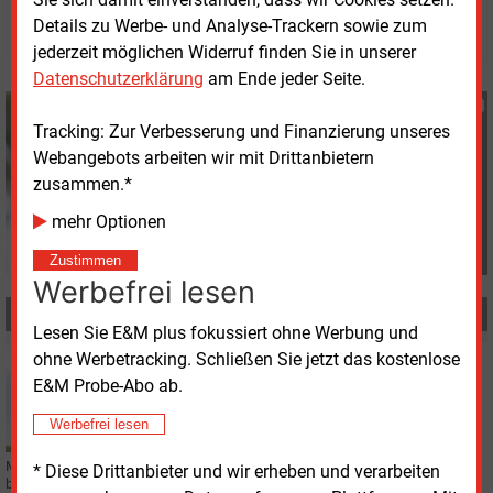
© 2026 Energie & Management GmbH
Details zu Werbe- und Analyse-Trackern sowie zum
jederzeit möglichen Widerruf finden Sie in unserer
Datenschutzerklärung
am Ende jeder Seite.
Günter Drewnitzky
Tracking: Zur Verbesserung und Finanzierung unseres
+49 (0) 8152 9311 15
G.Drewnitzky@energie-
Webangebots arbeiten wir mit Drittanbietern
und-management.de
zusammen.*
mehr Optionen
Zustimmen
Werbefrei lesen
MEHR ZUM THEMA
Lesen Sie E&M plus fokussiert ohne Werbung und
ohne Werbetracking. Schließen Sie jetzt das kostenlose
Dienstag, 23.08.2022, 16:15
WINDKRAFT ONSHORE
E&M Probe-Abo ab.
Halterner Windrad-Einsturz löst Rückbauwelle aus
Werbefrei lesen
Millionenschwerer Nackenschlag für Nordex: Sämtliche 17 Turbinen, die auf
* Diese Drittanbieter und wir erheben und verarbeiten
baugleichen Türmen wie eine im September 2021 havarierte Halterner