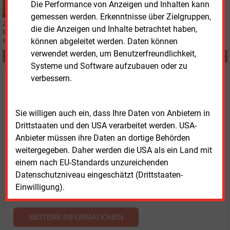
Die Performance von Anzeigen und Inhalten kann
gemessen werden. Erkenntnisse über Zielgruppen,
Zu strenge Vorgaben beim Denkmalschutz bremsen aus Sicht von
die die Anzeigen und Inhalte betrachtet haben,
Branchenverbänden zunehmend den Ausbau der Windkraft in Deutschland
können abgeleitet werden. Daten können
aus.
verwendet werden, um Benutzerfreundlichkeit,
Teilen:
Systeme und Software aufzubauen oder zu
verbessern.
Haben Sie Interesse an Content oder
Mehrfachzugängen für Ihr Unternehmen?
Sie willigen auch ein, dass Ihre Daten von Anbietern in
Drittstaaten und den USA verarbeitet werden. USA-
Sprechen Sie uns an, wenn Sie Fragen zur Nutzung von
Anbieter müssen ihre Daten an dortige Behörden
E&M-Inhalten oder den verschiedenen Abonnement-
weitergegeben. Daher werden die USA als ein Land mit
Paketen haben.
einem nach EU-Standards unzureichenden
Das E&M-Vertriebsteam freut sich unter Tel. 08152 / 93
Datenschutzniveau eingeschätzt (Drittstaaten-
11-77 oder unter
vertrieb@energie-und-management.de
Einwilligung).
über Ihre Anfrage.
WEITERE INFORMATIONEN