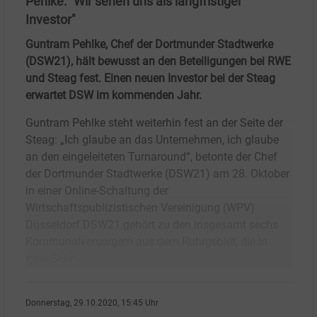
Pehlke: "Wir sehen uns als langfristiger
Investor"
Guntram Pehlke, Chef der Dortmunder Stadtwerke
(DSW21), hält bewusst an den Beteiligungen bei RWE
und Steag fest. Einen neuen Investor bei der Steag
erwartet DSW im kommenden Jahr.
Guntram Pehlke steht weiterhin fest an der Seite der
Steag: „Ich glaube an das Unternehmen, ich glaube
an den eingeleiteten Turnaround“, betonte der Chef
der Dortmunder Stadtwerke (DSW21) am 28. Oktober
in einer Online-Schaltung der
Wirtschaftspublizistischen Vereinigung (WPV)
Düsseldorf.DSW21 gehört zu den insgesamt sechs
Kommunalversorgern aus dem Ruhrgebiet, die in
zwei Schr
Donnerstag, 29.10.2020, 15:45 Uhr