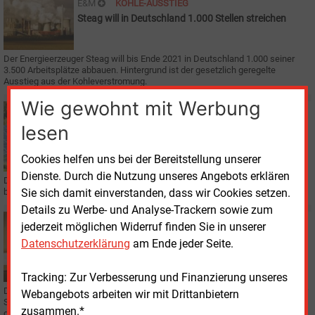
E&M
KOHLE-AUSSTIEG
Steag will in Deutschland 1.000 Stellen streichen
Der Energieerzeuger Steag will bis Ende 2021 in Deutschland 1.000 seiner
3.500 Arbeitsplätze abbauen. Hintergrund ist der gesetzlich geregelte
Ausstieg aus der Kohleverstromung.
Wie gewohnt mit Werbung
Dienstag, 29.09.2020, 15:57
E&M
PHOTOVOLTAIK
lesen
Steag und Trianel wollen Kooperation ausbauen
Cookies helfen uns bei der Bereitstellung unserer
Dienste. Durch die Nutzung unseres Angebots erklären
Die Steag-Tochter Sens und die Stadtwerke-Kooperation Trianel kooperieren
bei zwei Solarparks mit 17 MW in Brandenburg und Rheinland-Pfalz.
Sie sich damit einverstanden, dass wir Cookies setzen.
Details zu Werbe- und Analyse-Trackern sowie zum
Donnerstag, 20.08.2020, 09:03
jederzeit möglichen Widerruf finden Sie in unserer
E&M
RECHT
Datenschutzerklärung
am Ende jeder Seite.
Steag enttäuscht über Ablehnung des Eilantrags
Tracking: Zur Verbesserung und Finanzierung unseres
Das Bundesverfassungsgericht hat am 18. August den Eilantrag des Essener
Webangebots arbeiten wir mit Drittanbietern
Stromkonzerns Steag gegen das Kohleausstiegsgesetz abgelehnt. Kurz
zusammen.*
darauf folgte die Reaktion aus Essen.