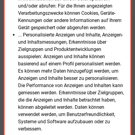
und/oder abrufen: Für die Ihnen angezeigten
Verarbeitungszwecke können Cookies, Geräte-
Kennungen oder andere Informationen auf Ihrem
E&M
Testen Sie
kostenlos und
Gerät gespeichert oder abgerufen werden.
unverbindlich
... Personalisierte Anzeigen und Inhalte, Anzeigen-
und Inhaltsmessungen, Erkenntnisse über
Zwei Wochen kostenfreier Zugang
Zielgruppen und Produktentwicklungen
Zugang auf stündlich aktualisierte Nachrichten mit
ausspielen: Anzeigen und Inhalte können
Prognose- und Marktdaten
basierend auf einem Profil personalisiert werden.
+ einmal täglich E&M daily
Es können mehr Daten hinzugefügt werden, um
+ zwei Ausgaben der Zeitung E&M
Anzeigen und Inhalte besser zu personalisieren.
ohne automatische Verlängerung
Die Performance von Anzeigen und Inhalten kann
JETZT KOSTENLOS TESTEN
gemessen werden. Erkenntnisse über Zielgruppen,
die die Anzeigen und Inhalte betrachtet haben,
können abgeleitet werden. Daten können
verwendet werden, um Benutzerfreundlichkeit,
Login für Kunden
Systeme und Software aufzubauen oder zu
verbessern.