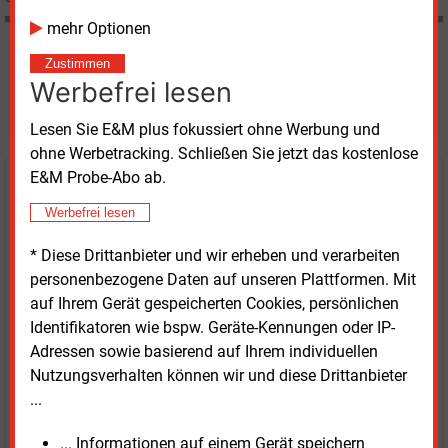
mehr Optionen
Möchten Sie diese und
Zustimmen
Werbefrei lesen
weitere Nachrichten lesen?
Lesen Sie E&M plus fokussiert ohne Werbung und
ohne Werbetracking. Schließen Sie jetzt das kostenlose
E&M Probe-Abo ab.
Kaufen Sie den Artikel
Werbefrei lesen
erhalten Sie sofort diesen redaktionellen Beitrag für
* Diese Drittanbieter und wir erheben und verarbeiten
nur €
8.93
personenbezogene Daten auf unseren Plattformen. Mit
auf Ihrem Gerät gespeicherten Cookies, persönlichen
Identifikatoren wie bspw. Geräte-Kennungen oder IP-
Adressen sowie basierend auf Ihrem individuellen
Nutzungsverhalten können wir und diese Drittanbieter
...
JETZT ARTIKEL KAUFEN
... Informationen auf einem Gerät speichern