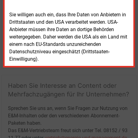
Sie willigen auch ein, dass Ihre Daten von Anbietern in
Drittstaaten und den USA verarbeitet werden. USA-
Anbieter müssen ihre Daten an dortige Behörden
weitergegeben. Daher werden die USA als ein Land mit
einem nach EU-Standards unzureichenden
Datenschutzniveau eingeschätzt (Drittstaaten-
LOGIN
Einwilligung).
Haben Sie Interesse an Content oder
Mehrfachzugängen für Ihr Unternehmen?
Sprechen Sie uns an, wenn Sie Fragen zur Nutzung von
E&M-Inhalten oder den verschiedenen Abonnement-
Paketen haben.
Das E&M-Vertriebsteam freut sich unter Tel. 08152 / 93
11-77 oder unter
vertrieb@energie-und-management.de