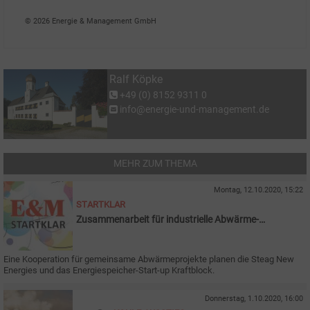
Ralf K�pke
© 2026 Energie & Management GmbH
Ralf Köpke
+49 (0) 8152 9311 0
info@energie-und-management.de
MEHR ZUM THEMA
Montag, 12.10.2020, 15:22
STARTKLAR
Zusammenarbeit für industrielle Abwärme-
Speicherung
Eine Kooperation für gemeinsame Abwärmeprojekte planen die Steag New
Energies und das Energiespeicher-Start-up Kraftblock.
Donnerstag, 1.10.2020, 16:00