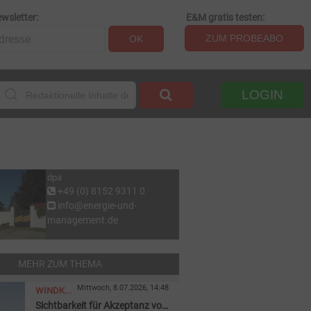
wsletter:
E&M gratis testen:
ZUM PROBEABO
OK
LOGIN
dpa
+49 (0) 8152 9311 0
info@energie-und-
management.de
MEHR ZUM THEMA
Mittwoch, 8.07.2026, 14:48
WINDKRAFT
Sichtbarkeit für Akzeptanz von
ONSHORE