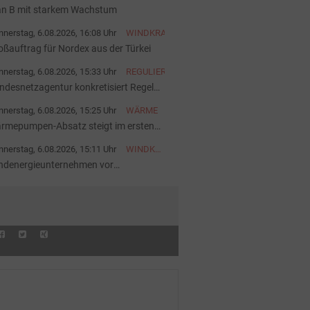
an B mit starkem Wachstum
nerstag, 6.08.2026, 16:08 Uhr
WINDKRAFT
oßauftrag für Nordex aus der Türkei
nerstag, 6.08.2026, 15:33 Uhr
REGULIERUNG
ndesnetzagentur konkretisiert Regeln
 Batteriespeichern
nerstag, 6.08.2026, 15:25 Uhr
WÄRME
rmepumpen-Absatz steigt im ersten
lbjahr deutlich
nerstag, 6.08.2026, 15:11 Uhr
WINDKRAFT
ONSHORE
ndenergieunternehmen vor
gentümerwechsel