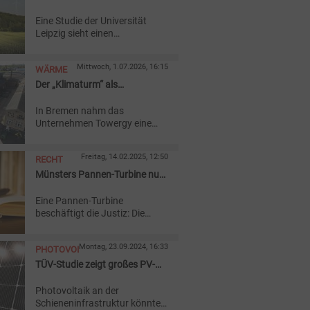
Windrädern wesentlich
Eine Studie der Universität
Leipzig sieht einen
Zusammenhang zwischen der
Sichtbarkeit von
Mittwoch, 1.07.2026, 16:15
WÄRME
Windenergieanlagen und der
politischen Unterstützung für
Der „Klimaturm“ als
den Ausbau erneuerbarer
(möglicher) Gamechanger der
Energien.
In Bremen nahm das
Wärmewende
Unternehmen Towergy eine
vertikale Großwärmepumpe in
Betrieb. Der Turm soll das
Freitag, 14.02.2025, 12:50
RECHT
Platzproblem von
Wärmeanlagen in Städten
Münsters Pannen-Turbine nun
lösen.
ein Fall fürs Gericht
Eine Pannen-Turbine
beschäftigt die Justiz: Die
Stadtwerke Münster verklagen
den Hersteller General Electrics
Montag, 23.09.2024, 16:33
PHOTOVOLTAIK
für eine Windkraftanlage, die
verbotene Geräusche von sich
TÜV-Studie zeigt großes PV-
gibt.
Potenzial bei
Photovoltaik an der
Bahninfrastruktur
Schieneninfrastruktur könnte