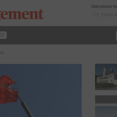
E&M exklusiv Ne
TZ
AIL