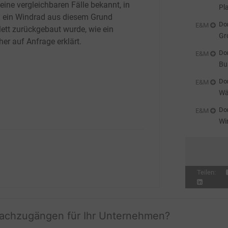
eine vergleichbaren Fälle bekannt, in
Pl
 ein Windrad aus diesem Grund
Don
E&M
ett zurückgebaut wurde, wie ein
Gr
er auf Anfrage erklärt.
Don
E&M
Bu
zu
Don
E&M
Wä
Ha
Don
E&M
Wi
Ei
Teilen:
fachzugängen für Ihr Unternehmen?