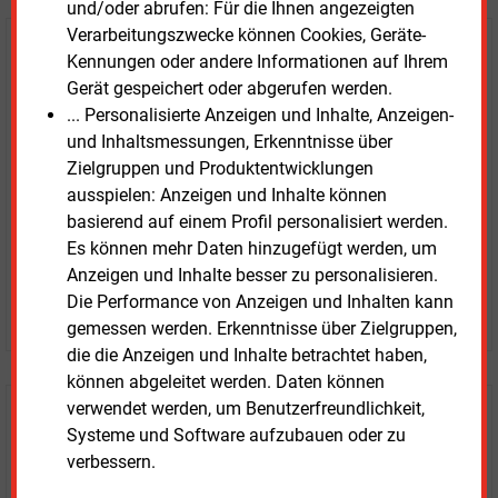
und/oder abrufen: Für die Ihnen angezeigten
Verarbeitungszwecke können Cookies, Geräte-
E&M
Testen Sie
kostenlos und
Kennungen oder andere Informationen auf Ihrem
unverbindlich
Gerät gespeichert oder abgerufen werden.
... Personalisierte Anzeigen und Inhalte, Anzeigen-
Zwei Wochen kostenfreier Zugang
und Inhaltsmessungen, Erkenntnisse über
Zugang auf stündlich aktualisierte Nachrichten mit
Zielgruppen und Produktentwicklungen
Prognose- und Marktdaten
ausspielen: Anzeigen und Inhalte können
+ einmal täglich E&M daily
basierend auf einem Profil personalisiert werden.
+ zwei Ausgaben der Zeitung E&M
Es können mehr Daten hinzugefügt werden, um
ohne automatische Verlängerung
Anzeigen und Inhalte besser zu personalisieren.
Die Performance von Anzeigen und Inhalten kann
JETZT KOSTENLOS TESTEN
gemessen werden. Erkenntnisse über Zielgruppen,
die die Anzeigen und Inhalte betrachtet haben,
können abgeleitet werden. Daten können
verwendet werden, um Benutzerfreundlichkeit,
Login für Kunden
Systeme und Software aufzubauen oder zu
verbessern.