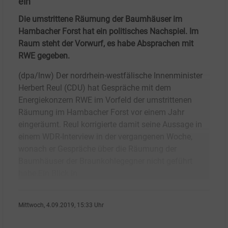
ein
Die umstrittene Räumung der Baumhäuser im
Hambacher Forst hat ein politisches Nachspiel. Im
Raum steht der Vorwurf, es habe Absprachen mit
RWE gegeben.
(dpa/lnw) Der nordrhein-westfälische Innenminister
Herbert Reul (CDU) hat Gespräche mit dem
Energiekonzern RWE im Vorfeld der umstrittenen
Räumung im Hambacher Forst vor einem Jahr
eingeräumt. Reul korrigierte damit seine Aussage in
einem WDR-Interview in der vergangenen Woche,
wonach er Gespräche über die Räumung der
Baumhäuser der Braunkohlegegner nicht geführt
habe.Ein Blick in
Mittwoch, 4.09.2019, 15:33 Uhr
dpa