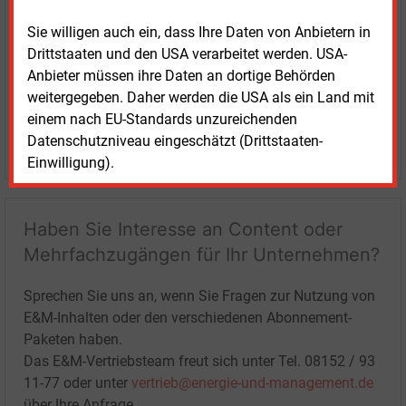
Sie willigen auch ein, dass Ihre Daten von Anbietern in
Drittstaaten und den USA verarbeitet werden. USA-
Anbieter müssen ihre Daten an dortige Behörden
weitergegeben. Daher werden die USA als ein Land mit
einem nach EU-Standards unzureichenden
Datenschutzniveau eingeschätzt (Drittstaaten-
LOGIN
Einwilligung).
Haben Sie Interesse an Content oder
Mehrfachzugängen für Ihr Unternehmen?
Sprechen Sie uns an, wenn Sie Fragen zur Nutzung von
E&M-Inhalten oder den verschiedenen Abonnement-
Paketen haben.
Das E&M-Vertriebsteam freut sich unter Tel. 08152 / 93
11-77 oder unter
vertrieb@energie-und-management.de
über Ihre Anfrage.