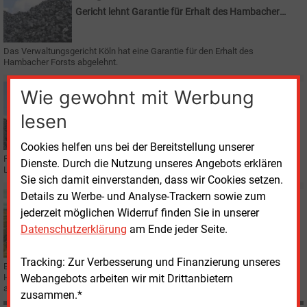
Gericht lehnt Garantie für Erhalt des Hambacher
Forsts ab
Das Verwaltungsgericht Köln hat eine Garantie für den Erhalt des
Hambacher Forsts abgelehnt.
Mittwoch, 20.02.2019, 16:44
Wie gewohnt mit Werbung
E&M
KOHLE
lesen
Keine Rodungen im Hambacher Forst bis Herbst
2020
Cookies helfen uns bei der Bereitstellung unserer
Für den bis 2038 empfohlenen Kohle-Ausstieg sieht die NRW-
Dienste. Durch die Nutzung unseres Angebots erklären
Landsregierung vor allem die Bundesregierung in der Pflicht.
Sie sich damit einverstanden, dass wir Cookies setzen.
Details zu Werbe- und Analyse-Trackern sowie zum
Dienstag, 9.10.2018, 16:36
jederzeit möglichen Widerruf finden Sie in unserer
E&M
BRAUNKOHLE
RWE will Kohleabbau im Bereich Hambach drosseln
Datenschutzerklärung
am Ende jeder Seite.
Tracking: Zur Verbesserung und Finanzierung unseres
Beim Energiekonzern RWE denkt man darüber nach, den Braunkohletagebau
Webangebots arbeiten wir mit Drittanbietern
Hambach zu drosseln. Gleichzeitig gibt es ein Kaufangebot für den
angrenzenden Hambacher Forst.
zusammen.*