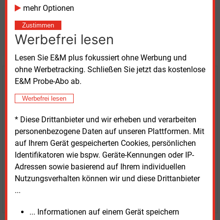
mehr Optionen
Möchten Sie diese und
Zustimmen
Werbefrei lesen
weitere Nachrichten lesen?
Lesen Sie E&M plus fokussiert ohne Werbung und
ohne Werbetracking. Schließen Sie jetzt das kostenlose
E&M Probe-Abo ab.
Kaufen Sie den Artikel
Werbefrei lesen
erhalten Sie sofort diesen redaktionellen Beitrag für
nur €
8.93
* Diese Drittanbieter und wir erheben und verarbeiten
personenbezogene Daten auf unseren Plattformen. Mit
auf Ihrem Gerät gespeicherten Cookies, persönlichen
Identifikatoren wie bspw. Geräte-Kennungen oder IP-
Adressen sowie basierend auf Ihrem individuellen
Nutzungsverhalten können wir und diese Drittanbieter
...
JETZT ARTIKEL KAUFEN
... Informationen auf einem Gerät speichern