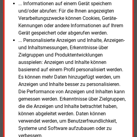
JETZT ARTIKEL KAUFEN
... Informationen auf einem Gerät speichern
und/oder abrufen: Für die Ihnen angezeigten
Verarbeitungszwecke können Cookies, Geräte-
Kennungen oder andere Informationen auf Ihrem
E&M
Testen Sie
kostenlos und
Gerät gespeichert oder abgerufen werden.
... Personalisierte Anzeigen und Inhalte, Anzeigen-
unverbindlich
und Inhaltsmessungen, Erkenntnisse über
Zielgruppen und Produktentwicklungen
Zwei Wochen kostenfreier Zugang
ausspielen: Anzeigen und Inhalte können
Zugang auf stündlich aktualisierte Nachrichten mit
basierend auf einem Profil personalisiert werden.
Prognose- und Marktdaten
Es können mehr Daten hinzugefügt werden, um
+ einmal täglich E&M daily
Anzeigen und Inhalte besser zu personalisieren.
+ zwei Ausgaben der Zeitung E&M
Die Performance von Anzeigen und Inhalten kann
ohne automatische Verlängerung
gemessen werden. Erkenntnisse über Zielgruppen,
JETZT KOSTENLOS TESTEN
die die Anzeigen und Inhalte betrachtet haben,
können abgeleitet werden. Daten können
verwendet werden, um Benutzerfreundlichkeit,
Systeme und Software aufzubauen oder zu
Login für Kunden
verbessern.