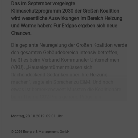
Das im September vorgelegte
Klimaschutzprogramm 2030 der Großen Koalition
wird wesentliche Auswirkungen im Bereich Heizung
und Wärme haben: Für Erdgas ergeben sich neue
Chancen.
Die geplante Neuregelung der Großen Koalition werde
den gesamten Gebäudebereich intensiv betreffen,
heißt es beim Verband Kommunaler Unternehmen
(VKU). „Hauseigentümer müssen sich
flächendeckend Gedanken über ihre Heizung
machen“, sagte ein Sprecher zu E&M. Und noch
etwas ist bemerkenswert: Mussten die Koalitionäre
beim Thema CO2-Preis gehörig Prügel ein
Montag, 28.10.2019, 09:01 Uhr
G�nter Drewnitzky
© 2026 Energie & Management GmbH