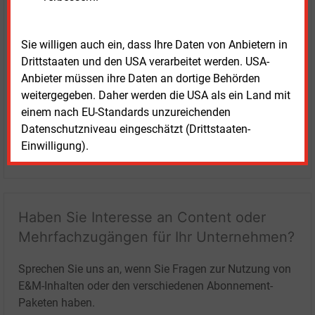
Sie willigen auch ein, dass Ihre Daten von Anbietern in
Drittstaaten und den USA verarbeitet werden. USA-
Anbieter müssen ihre Daten an dortige Behörden
weitergegeben. Daher werden die USA als ein Land mit
einem nach EU-Standards unzureichenden
Datenschutzniveau eingeschätzt (Drittstaaten-
Einwilligung).
LOGIN
Haben Sie Interesse an Content oder
Mehrfachzugängen für Ihr Unternehmen?
Sprechen Sie uns an, wenn Sie Fragen zur Nutzung von
E&M-Inhalten oder den verschiedenen Abonnement-
Paketen haben.