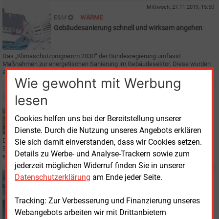
Mittwoch, 27.11.2019, 15:50
E&M
WÄRME
Gebäudesanierung schnell und wirksam angehen
Das „Klimaschutzprogramm 2030“ der Bundesregierung umfasst
Maßnahmen zur energetischen Sanierung im Gebäudesektor. Diese wurden
auf einer Fachtagung des BDI begrüßt und kritisiert.
Wie gewohnt mit Werbung
Freitag, 15.11.2019, 14:07
lesen
E&M
SOLARTHERMIE
Mehr Sonne für Ludwigsburg
Cookies helfen uns bei der Bereitstellung unserer
Dienste. Durch die Nutzung unseres Angebots erklären
Die Stadtwerke Ludwigsburg-Kornwestheim bauen die größte Freiflächen-
Sie sich damit einverstanden, dass wir Cookies setzen.
Solarthermieanlage Deutschlands. Damit bereichern sie ihre Fernwärme um
Details zu Werbe- und Analyse-Trackern sowie zum
eine weitere erneuerbare Energiequelle.
jederzeit möglichen Widerruf finden Sie in unserer
Datenschutzerklärung
am Ende jeder Seite.
Dienstag, 5.11.2019, 11:54
E&M
IT
Mehr Energiekompetenz für Ewerk
Tracking: Zur Verbesserung und Finanzierung unseres
Webangebots arbeiten wir mit Drittanbietern