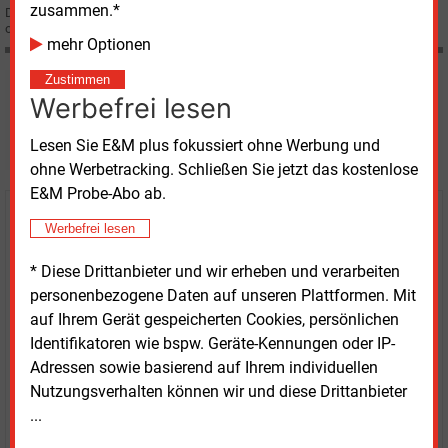
zusammen.*
Der IT-Dienstleister „EWERK“ aus Leipzig hat die Mehrheit an der
ortsansässigen EBC Soft GmbH übernommen.
mehr Optionen
Zustimmen
Möchten Sie diese und
Werbefrei lesen
weitere Nachrichten lesen?
Lesen Sie E&M plus fokussiert ohne Werbung und
ohne Werbetracking. Schließen Sie jetzt das kostenlose
E&M Probe-Abo ab.
Kaufen Sie den Artikel
Werbefrei lesen
erhalten Sie sofort diesen redaktionellen Beitrag für
* Diese Drittanbieter und wir erheben und verarbeiten
nur €
8.93
personenbezogene Daten auf unseren Plattformen. Mit
auf Ihrem Gerät gespeicherten Cookies, persönlichen
Identifikatoren wie bspw. Geräte-Kennungen oder IP-
Adressen sowie basierend auf Ihrem individuellen
Nutzungsverhalten können wir und diese Drittanbieter
...