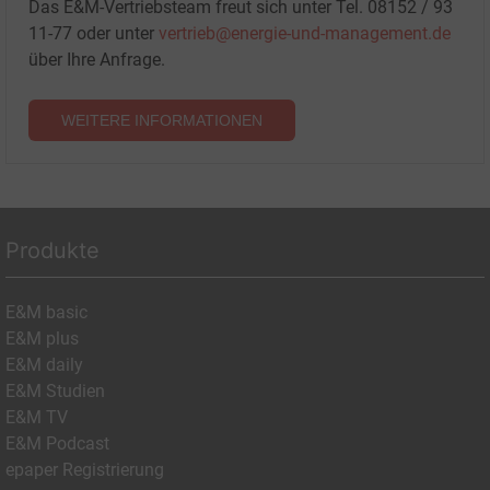
Das E&M-Vertriebsteam freut sich unter Tel. 08152 / 93
11-77 oder unter
vertrieb@energie-und-management.de
über Ihre Anfrage.
WEITERE INFORMATIONEN
Produkte
E&M basic
E&M plus
E&M daily
E&M Studien
E&M TV
E&M Podcast
epaper Registrierung