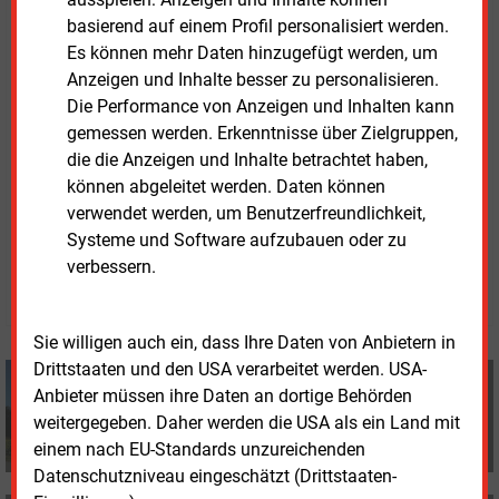
das etwa 70 bis 100 Unternehmen. Rund 620.000
basierend auf einem Profil personalisiert werden.
Haushalte, überwiegend im ländlichen Raum, werden
Es können mehr Daten hinzugefügt werden, um
Stücke zufolge mit Flüssiggas beliefert. Verlässlicher
Anzeigen und Inhalte besser zu personalisieren.
Klimaschutz werde über eine verbindliche Quote
Die Performance von Anzeigen und Inhalten kann
grüner Moleküle organisiert – nicht über komplexe
gemessen werden. Erkenntnisse über Zielgruppen,
Einzelvorgaben für Heizungsmodernisierer.
die die Anzeigen und Inhalte betrachtet haben,
können abgeleitet werden. Daten können
verwendet werden, um Benutzerfreundlichkeit,
Donnerstag, 19.02.2026, 12:47 Uhr
Systeme und Software aufzubauen oder zu
Klaus Lockschen
verbessern.
© 2026 Energie & Management GmbH
Sie willigen auch ein, dass Ihre Daten von Anbietern in
Drittstaaten und den USA verarbeitet werden. USA-
Klaus Lockschen
Anbieter müssen ihre Daten an dortige Behörden
+49 (0) 8152 9311 0
weitergegeben. Daher werden die USA als ein Land mit
info@energie-und-management.de
einem nach EU-Standards unzureichenden
Datenschutzniveau eingeschätzt (Drittstaaten-