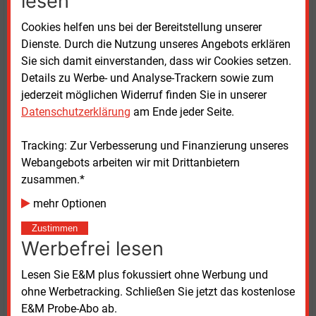
lesen
fokussiert. „Wir stellen fest, dass die vorhandenen
Stromnetze an ihre Grenzen kommen, Strom nicht in
Cookies helfen uns bei der Bereitstellung unserer
ausreichenden Mengen zur Verfügung steht und die
Dienste. Durch die Nutzung unseres Angebots erklären
Kosten in Deutschland zu hoch sind.“ Daher setzt
Sie sich damit einverstanden, dass wir Cookies setzen.
sich der Verband dafür ein, dass auch andere
Details zu Werbe- und Analyse-Trackern sowie zum
Energieträger wie Gas und Öl gleichgestellt sein
jederzeit möglichen Widerruf finden Sie in unserer
müssten, um Alternativen für Eigentümer zu sein. Die
Datenschutzerklärung
am Ende jeder Seite.
Unsicherheit bremse die Erneuerung in den
Heizungskellern.
Tracking: Zur Verbesserung und Finanzierung unseres
Webangebots arbeiten wir mit Drittanbietern
Bis Mitte dieses Jahres sind Kommunen verpflichtet,
zusammen.*
ihre Wärmeplanung vorzulegen; bis 2028 müssen
mehr Optionen
das auch kleine Kommunen umsetzen. Warnecke
kritisierte, dass die Ergebnisse unverbindlich seien.
Zustimmen
„Daher ist jeder Schritt, den wir heute schon machen
Werbefrei lesen
könnten, nämlich schon jetzt vom Versorger
erneuerbare Energien geliefert zu bekommen, der
Lesen Sie E&M plus fokussiert ohne Werbung und
richtige.“
ohne Werbetracking. Schließen Sie jetzt das kostenlose
E&M Probe-Abo ab.