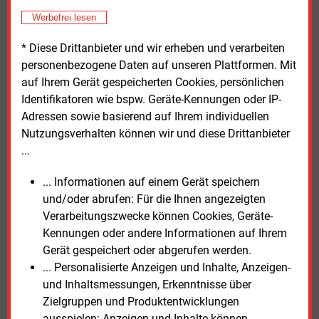
Warnecke sieht in einer Umsetzung des Ansatzes der
Werbefrei lesen
Verbändeallianz auch einen Anreiz zu Investitionen.
Denn solange man nicht wisse, mit welcher Energie
* Diese Drittanbieter und wir erheben und verarbeiten
künftig zu rechnen sei, sei man auch nicht bereit zu
personenbezogene Daten auf unseren Plattformen. Mit
investieren. Um sich aber 2045 klimaneutral zu
auf Ihrem Gerät gespeicherten Cookies, persönlichen
stellen, sei das bei einem langlebigen Produkt wie
Identifikatoren wie bspw. Geräte-Kennungen oder IP-
einer Heizung ein Problem. „Alles, was eine
Adressen sowie basierend auf Ihrem individuellen
Zwischenlösung ist, also auch die 65-Prozent-
Nutzungsverhalten können wir und diese Drittanbieter
Vorgabe, ist nichts weiter als rausgeschmissenes
...
Geld.“
... Informationen auf einem Gerät speichern
„Uns geht es um die Emanzipation grüner Moleküle in
und/oder abrufen: Für die Ihnen angezeigten
der nicht leitungsgebundenen Wärmeversorgung“,
Verarbeitungszwecke können Cookies, Geräte-
sagte Andreas Stücke, Hauptgeschäftsführer beim
Kennungen oder andere Informationen auf Ihrem
Deutschen Verband Flüssiggas. „Wir wollen die
Gerät gespeichert oder abgerufen werden.
Verbraucher analog zur Fernwärmenutzung von der
... Personalisierte Anzeigen und Inhalte, Anzeigen-
Verantwortung für den Einsatz erneuerbarer
und Inhaltsmessungen, Erkenntnisse über
Energieträger befreien und diese Verantwortung den
Zielgruppen und Produktentwicklungen
Inverkehrbringern auferlegen.“ Deutschlandweit seien
ausspielen: Anzeigen und Inhalte können