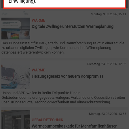
Einwilligung).
MEHR ZUM THEMA
Montag, 9.03.2026, 15:11
WÄRME
Digitale Zwillinge unterstützen Wärmeplanung
Das Bundesinstitut für Bau-, Stadt- und Raumforschung zeigt in einer Studie
zu urbanen digitalen Zwillingen, wie Kommunen ihre Wärmeplanung
datenbasiert weiterentwickeln können.
Dienstag, 24.02.2026, 12:32
WÄRME
Heizungsgesetz vor neuem Kompromiss
Union und SPD wollen in Berlin Eckpunkte für ein
Gebäudemodernisierungsgesetz vorlegen. Verbände und Opposition streiten
über Grüngasquote, Technologieoffenheit und Klimaschutzwirkung.
Montag, 23.02.2026, 13:55
GEBÄUDETECHNIK
Wärmepumpenkaskade für Mehrfamilienhäuser